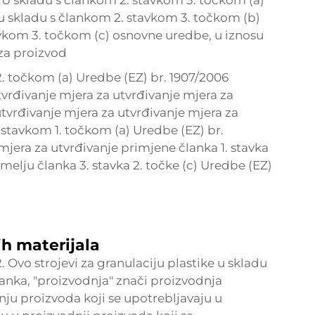
ok. U skladu s člankom 2. stavkom 3. točkom (a)
 u skladu s člankom 2. stavkom 3. točkom (b)
vkom 3. točkom (c) osnovne uredbe, u iznosu
za proizvod
. točkom (a) Uredbe (EZ) br. 1907/2006
tvrđivanje mjera za utvrđivanje mjera za
utvrđivanje mjera za utvrđivanje mjera za
 stavkom 1. točkom (a) Uredbe (EZ) br.
mjera za utvrđivanje primjene članka 1. stavka
emelju članka 3. stavka 2. točke (c) Uredbe (EZ)
ih materijala
2. Ovo
strojevi za granulaciju plastike
u skladu
anka, "proizvodnja" znači proizvodnja
nju proizvoda koji se upotrebljavaju u