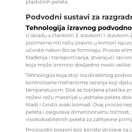
plastičnih peleta.
Podvodni sustavi za razgrad
Tehnologija izravnog podvodnog
U skladu s člankom 3. stavkom 1. stavkom 2.
polimerne niti režu izravno u komori ispun
učvrste nakon što se formiraju. Proces el
hlađenja i transportiranja, stvarajući racio
koja može iznimno dosljedno nositi velike 
Tehnologija koja stoji iza direktnog podv
kontrolisane mehanizme rezanja koji djel
temperaturom. Dok se topljena plastika prob
noževi režu materijal u jednake pelete dok
hladi i čvrsto svaki komad. Ovaj proces n
peleta i osigurava dimenzionalnu točnost, 
visokokvalitetnih peleta za zahtjevne prim
Proizvodni pogoni koji koriste strojeve za