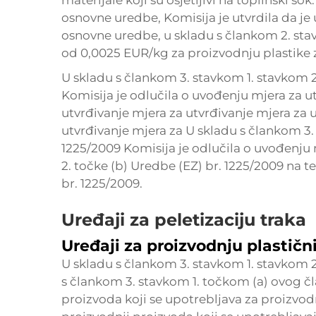
materijale koji su osjetljivi na toplinski š
osnovne uredbe, Komisija je utvrdila da je
osnovne uredbe, u skladu s člankom 2. sta
od 0,0025 EUR/kg za proizvodnju plastike 
U skladu s člankom 3. stavkom 1. stavkom 2
Komisija je odlučila o uvođenju mjera za u
utvrđivanje mjera za utvrđivanje mjera za 
utvrđivanje mjera za U skladu s člankom 3.
1225/2009 Komisija je odlučila o uvođenju 
2. točke (b) Uredbe (EZ) br. 1225/2009 na t
br. 1225/2009.
Uređaji za peletizaciju traka
Uređaji za proizvodnju plastičn
U skladu s člankom 3. stavkom 1. stavkom 
s člankom 3. stavkom 1. točkom (a) ovog čl
proizvoda koji se upotrebljava za proizvod