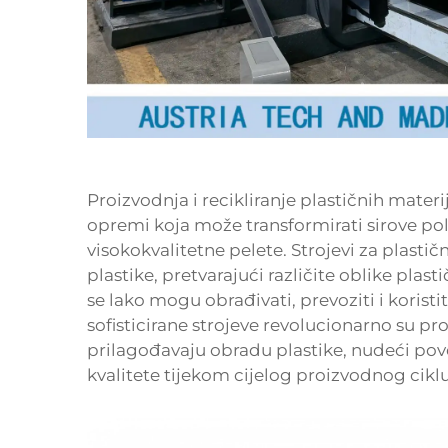
Proizvodnja i recikliranje plastičnih materij
opremi koja može transformirati sirove pol
visokokvalitetne pelete. Strojevi za plastič
plastike, pretvarajući različite oblike plas
se lako mogu obrađivati, prevoziti i koris
sofisticirane strojeve revolucionarno su pr
prilagođavaju obradu plastike, nudeći pov
kvalitete tijekom cijelog proizvodnog ciklu