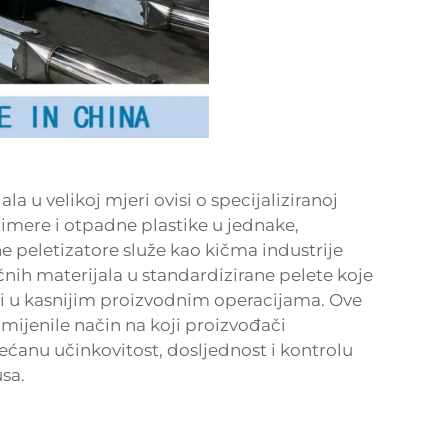
ala u velikoj mjeri ovisi o specijaliziranoj
imere i otpadne plastike u jednake,
ne peletizatore služe kao kičma industrije
tičnih materijala u standardizirane pelete koje
titi u kasnijim proizvodnim operacijama. Ove
omijenile način na koji proizvođači
ećanu učinkovitost, dosljednost i kontrolu
sa.