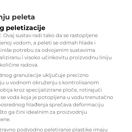
nju peleta
 peletizacije
 Ovaj sustav radi tako da se rastopljene
jenoj vodom, a peleti se odmah hlade i
iminiše potrebu za odvojenim sustavima
naliziranu i visoko učinkovitu proizvodnu liniju
količine radova.
odnog granulacije uključuje precizno
uju u vodnom okruženju s kontrolisanom
ija kroz specijalizirane ploče, rotirajući
 se voda koja je potopljena u vodu trenutačno
eposrednog hlađenja sprečava deformaciju
što ga čini idealnim za proizvodnju
jene.
 izravno podvodno peletiranje plastike imaju