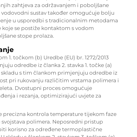
anjih zahtjeva za održavanjem i poboljšane
ni vodovodni sustav također omogućuje bolju
ruženje u usporedbi s tradicionalnim metodama
e koje se postiže kontaktom s vodom
ljšane stope prolaza.
anje
kom 1. točkom (b) Uredbe (EU) br. 1272/2013
juju odredbe iz članka 2. stavka 1. točke (a)
 u skladu s tim člankom primjenjuju odredbe iz
ost pri rukovanju različitim vrstama polimera i
peleta. Dvostupni proces omogućuje
enja i rezanja, optimizirajući uvjete za
 je precizna kontrola temperature tijekom faze
e svojstava polimera. Neposredni pristup
iti korisno za određene termoplastične