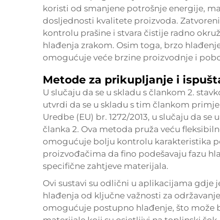
koristi od smanjene potrošnje energije, m
dosljednosti kvalitete proizvoda. Zatvore
kontrolu prašine i stvara čistije radno ok
hlađenja zrakom. Osim toga, brzo hlađenj
omogućuje veće brzine proizvodnje i pobo
Metode za prikupljanje i ispušt
U slučaju da se u skladu s člankom 2. stav
utvrdi da se u skladu s tim člankom primjen
Uredbe (EU) br. 1272/2013, u slučaju da se
članka 2. Ova metoda pruža veću fleksibiln
omogućuje bolju kontrolu karakteristika 
proizvođačima da fino podešavaju fazu hlađ
specifične zahtjeve materijala.
Ovi sustavi su odlični u aplikacijama gdje
hlađenja od ključne važnosti za održavanj
omogućuje postupno hlađenje, što može b