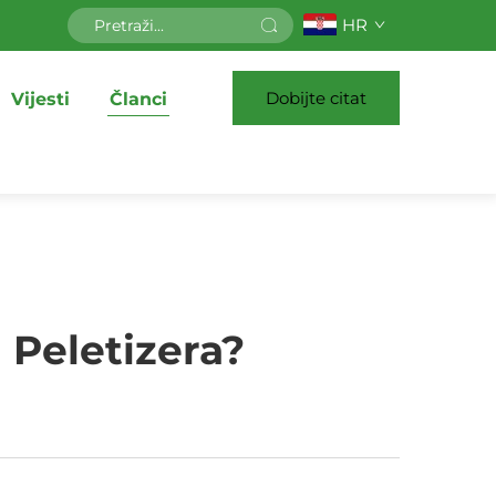
HR
Dobijte citat
Vijesti
Članci
 Peletizera?