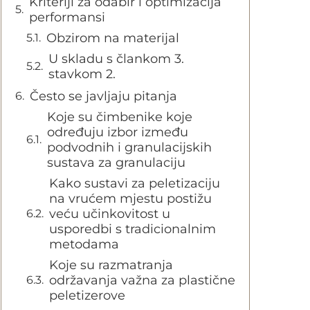
Kriteriji za odabir i optimizacija
performansi
Obzirom na materijal
U skladu s člankom 3.
stavkom 2.
Često se javljaju pitanja
Koje su čimbenike koje
određuju izbor između
podvodnih i granulacijskih
sustava za granulaciju
Kako sustavi za peletizaciju
na vrućem mjestu postižu
veću učinkovitost u
usporedbi s tradicionalnim
metodama
Koje su razmatranja
održavanja važna za plastične
peletizerove