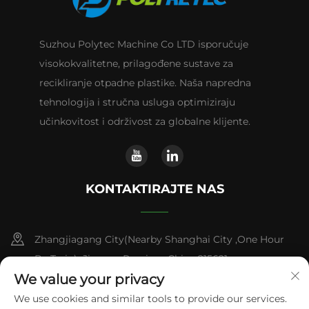
Suzhou Polytec Machine Co LTD isporučuje
visokokvalitetne, prilagođene sustave za
recikliranje otpadne plastike. Naša napredna
tehnologija i stručna usluga optimiziraju
učinkovitost i održivost za globalne klijente.
KONTAKTIRAJTE NAS
Zhangjiagang City(Nearby Shanghai City ,One Hour
By Train) ,Jiangsu Province,China 215621
We value your privacy
+86-13338664103
We use cookies and similar tools to provide our services.