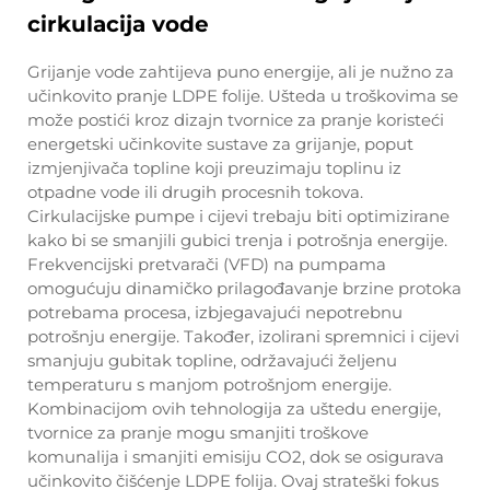
cirkulacija vode
Grijanje vode zahtijeva puno energije, ali je nužno za
učinkovito pranje LDPE folije. Ušteda u troškovima se
može postići kroz dizajn tvornice za pranje koristeći
energetski učinkovite sustave za grijanje, poput
izmjenjivača topline koji preuzimaju toplinu iz
otpadne vode ili drugih procesnih tokova.
Cirkulacijske pumpe i cijevi trebaju biti optimizirane
kako bi se smanjili gubici trenja i potrošnja energije.
Frekvencijski pretvarači (VFD) na pumpama
omogućuju dinamičko prilagođavanje brzine protoka
potrebama procesa, izbjegavajući nepotrebnu
potrošnju energije. Također, izolirani spremnici i cijevi
smanjuju gubitak topline, održavajući željenu
temperaturu s manjom potrošnjom energije.
Kombinacijom ovih tehnologija za uštedu energije,
tvornice za pranje mogu smanjiti troškove
komunalija i smanjiti emisiju CO2, dok se osigurava
učinkovito čišćenje LDPE folija. Ovaj strateški fokus