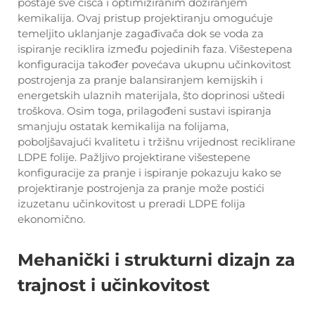
postaje sve čišća i optimiziranim doziranjem
kemikalija. Ovaj pristup projektiranju omogućuje
temeljito uklanjanje zagađivača dok se voda za
ispiranje reciklira između pojedinih faza. Višestepena
konfiguracija također povećava ukupnu učinkovitost
postrojenja za pranje balansiranjem kemijskih i
energetskih ulaznih materijala, što doprinosi uštedi
troškova. Osim toga, prilagođeni sustavi ispiranja
smanjuju ostatak kemikalija na folijama,
poboljšavajući kvalitetu i tržišnu vrijednost reciklirane
LDPE folije. Pažljivo projektirane višestepene
konfiguracije za pranje i ispiranje pokazuju kako se
projektiranje postrojenja za pranje može postići
izuzetanu učinkovitost u preradi LDPE folija
ekonomično.
Mehanički i strukturni dizajn za
trajnost i učinkovitost