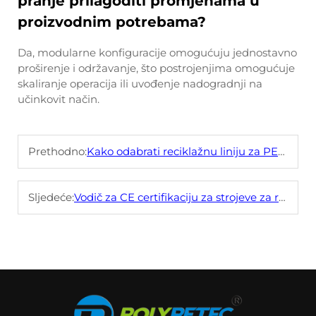
pranje prilagoditi promjenama u
proizvodnim potrebama?
Da, modularne konfiguracije omogućuju jednostavno
proširenje i održavanje, što postrojenjima omogućuje
skaliranje operacija ili uvođenje nadogradnji na
učinkovit način.
Prethodno:
Kako odabrati reciklažnu liniju za PET boce u vlakna? (Kapacitet 10006000kg/h)
Sljedeće:
Vodič za CE certifikaciju za strojeve za reciklažu plastike