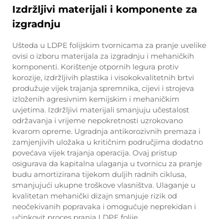
Izdržljivi materijali i komponente za
izgradnju
Ušteda u LDPE folijskim tvornicama za pranje uvelike
ovisi o izboru materijala za izgradnju i mehaničkih
komponenti. Korištenje otpornih legura protiv
korozije, izdržljivih plastika i visokokvalitetnih brtvi
produžuje vijek trajanja spremnika, cijevi i strojeva
izloženih agresivnim kemijskim i mehaničkim
uvjetima. Izdržljivi materijali smanjuju učestalost
održavanja i vrijeme nepokretnosti uzrokovano
kvarom opreme. Ugradnja antikorozivnih premaza i
zamjenjivih uložaka u kritičnim područjima dodatno
povećava vijek trajanja operacija. Ovaj pristup
osigurava da kapitalna ulaganja u tvornicu za pranje
budu amortizirana tijekom duljih radnih ciklusa,
smanjujući ukupne troškove vlasništva. Ulaganje u
kvalitetan mehanički dizajn smanjuje rizik od
neočekivanih popravaka i omogućuje neprekidan i
učinkovit proces pranja LDPE folije.