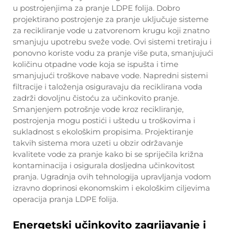
u postrojenjima za pranje LDPE folija. Dobro
projektirano postrojenje za pranje uključuje sisteme
za recikliranje vode u zatvorenom krugu koji znatno
smanjuju upotrebu sveže vode. Ovi sistemi tretiraju i
ponovno koriste vodu za pranje više puta, smanjujući
količinu otpadne vode koja se ispušta i time
smanjujući troškove nabave vode. Napredni sistemi
filtracije i taloženja osiguravaju da reciklirana voda
zadrži dovoljnu čistoću za učinkovito pranje.
Smanjenjem potrošnje vode kroz recikliranje,
postrojenja mogu postići i uštedu u troškovima i
sukladnost s ekološkim propisima. Projektiranje
takvih sistema mora uzeti u obzir održavanje
kvalitete vode za pranje kako bi se spriječila križna
kontaminacija i osigurala dosljedna učinkovitost
pranja. Ugradnja ovih tehnologija upravljanja vodom
izravno doprinosi ekonomskim i ekološkim ciljevima
operacija pranja LDPE folija.
Energetski učinkovito zagrijavanje i