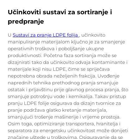
Učinkoviti sustavi za sortiranje i
predpranje
U
Sustavi za pranje LDPE folija
, učinkovito
manipuliranje materijalom ključno je za smanjenje
operativnih troškova i poboljšanje ukupne
produktivnosti. Početna faza sortiranja može se
dizajnirati tako da učinkovito odvaja kontaminante i
materijale koji nisu LDPE, čime se spriječava
nepotrebna obrada neželjenih frakcija. Uvođenje
naprednih tehnika prethodnog pranja smanjuje
ostatak i prljavštinu prije glavnog procesa pranja, što
smanjuje potrošnju vode i kemikalija. Takav pristup
pranju LDPE folije osigurava da dizajn tvornice za
pranje podržava glatko kretanje materijala,
smanjujući trošenje mašinerije i vrijeme prostoja.
Osim toga, optimiziranje transportera, hranitelja i
separatora za energetsku učinkovitost može donijeti
značajne uštede u troškovima. Osiguravanje da se