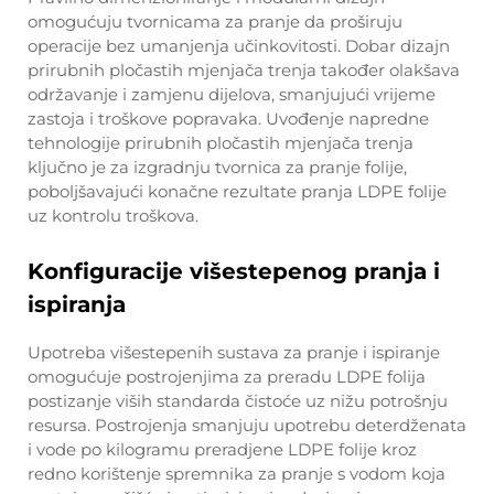
omogućuju tvornicama za pranje da proširuju
operacije bez umanjenja učinkovitosti. Dobar dizajn
prirubnih pločastih mjenjača trenja također olakšava
održavanje i zamjenu dijelova, smanjujući vrijeme
zastoja i troškove popravaka. Uvođenje napredne
tehnologije prirubnih pločastih mjenjača trenja
ključno je za izgradnju tvornica za pranje folije,
poboljšavajući konačne rezultate pranja LDPE folije
uz kontrolu troškova.
Konfiguracije višestepenog pranja i
ispiranja
Upotreba višestepenih sustava za pranje i ispiranje
omogućuje postrojenjima za preradu LDPE folija
postizanje viših standarda čistoće uz nižu potrošnju
resursa. Postrojenja smanjuju upotrebu deterdženata
i vode po kilogramu preradjene LDPE folije kroz
redno korištenje spremnika za pranje s vodom koja