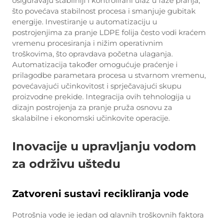
osiguravaju stabilniji i kontrolirani ulaz u faze pranja,
što povećava stabilnost procesa i smanjuje gubitak
energije. Investiranje u automatizaciju u
postrojenjima za pranje LDPE folija često vodi kraćem
vremenu procesiranja i nižim operativnim
troškovima, što opravdava početna ulaganja.
Automatizacija također omogućuje praćenje i
prilagodbe parametara procesa u stvarnom vremenu,
povećavajući učinkovitost i sprječavajući skupu
proizvodne prekide. Integracija ovih tehnologija u
dizajn postrojenja za pranje pruža osnovu za
skalabilne i ekonomski učinkovite operacije.
Inovacije u upravljanju vodom
za održivu uštedu
Zatvoreni sustavi recikliranja vode
Potrošnja vode je jedan od glavnih troškovnih faktora