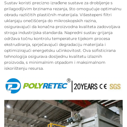
Sustav koristi precizno izrađene sustave za drobljenje s
prilagodljivim brzinama rezanja, što omogućuje optimalnu
obradu različitih plastičnih materijala. Višestepeni filtri
uklanjaju onečišćenja do mikroskopskih razina,
osiguravajući da konačna proizvodna kvaliteta zadovoljava
stroga industrijska standarda. Napredni sustav grijanja
održava točnu kontrolu temperature tijekom procesa
ekstrudiranja, sprječavajući degradaciju materijala i
optimizirajući energetsku učinkovitost. Ova sofisticirana
tehnologija osigurava dosljednu kvalitetu izlaznih
proizvoda, s minimalnim otpadom i maksimalnom
iskorištenju resursa.