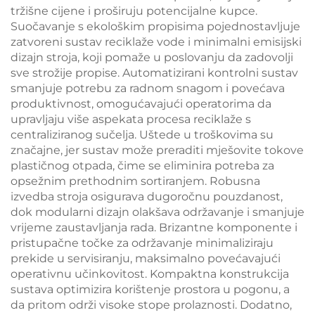
tržišne cijene i proširuju potencijalne kupce.
Suočavanje s ekološkim propisima pojednostavljuje
zatvoreni sustav reciklaže vode i minimalni emisijski
dizajn stroja, koji pomaže u poslovanju da zadovolji
sve strožije propise. Automatizirani kontrolni sustav
smanjuje potrebu za radnom snagom i povećava
produktivnost, omogućavajući operatorima da
upravljaju više aspekata procesa reciklaže s
centraliziranog sučelja. Uštede u troškovima su
značajne, jer sustav može preraditi mješovite tokove
plastičnog otpada, čime se eliminira potreba za
opsežnim prethodnim sortiranjem. Robusna
izvedba stroja osigurava dugoročnu pouzdanost,
dok modularni dizajn olakšava održavanje i smanjuje
vrijeme zaustavljanja rada. Brizantne komponente i
pristupačne točke za održavanje minimaliziraju
prekide u servisiranju, maksimalno povećavajući
operativnu učinkovitost. Kompaktna konstrukcija
sustava optimizira korištenje prostora u pogonu, a
da pritom održi visoke stope prolaznosti. Dodatno,