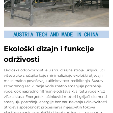
Ekološki dizajn i funkcije
održivosti
Ekološka odgovornost je u srcu dizajna stroja, uključujući
višestruke značajke koje minimaliziraju ekološki utjecaj i
maksimalno povećavaju učinkovitost recikliranja. Sustav
zatvorenog recikliranja vode znatno smanjuje potrošnju
vode, dok napredno filtriranje održava kvalitetu vode kroz
više ciklusa. Energetski učinkoviti motori i grijaći elementi
smanjuju potrošnju energije bez narušavanja učinkovitosti.
Strojeva sposobnost procesiranja mješovitih tokova
plastike smanjuje ekološki utjecaj sortiranja i transporta