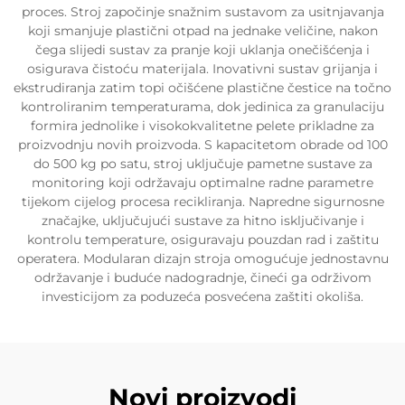
proces. Stroj započinje snažnim sustavom za usitnjavanja
koji smanjuje plastični otpad na jednake veličine, nakon
čega slijedi sustav za pranje koji uklanja onečišćenja i
osigurava čistoću materijala. Inovativni sustav grijanja i
ekstrudiranja zatim topi očišćene plastične čestice na točno
kontroliranim temperaturama, dok jedinica za granulaciju
formira jednolike i visokokvalitetne pelete prikladne za
proizvodnju novih proizvoda. S kapacitetom obrade od 100
do 500 kg po satu, stroj uključuje pametne sustave za
monitoring koji održavaju optimalne radne parametre
tijekom cijelog procesa recikliranja. Napredne sigurnosne
značajke, uključujući sustave za hitno isključivanje i
kontrolu temperature, osiguravaju pouzdan rad i zaštitu
operatera. Modularan dizajn stroja omogućuje jednostavnu
održavanje i buduće nadogradnje, čineći ga održivom
investicijom za poduzeća posvećena zaštiti okoliša.
Novi proizvodi