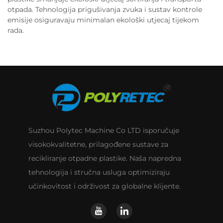
otpada. Tehnologija prigušivanja zvuka i sustav kontrole
emisije osiguravaju minimalan ekološki utjecaj tijekom
rada.
Suzhou Polytec Machine Co LTD isporučuje
visokokvalitetne, prilagođene sustave za
recikliranje otpadne plastike. Naša napredna
tehnologija i stručna usluga optimiziraju
učinkovitost i održivost za globalne klijente.