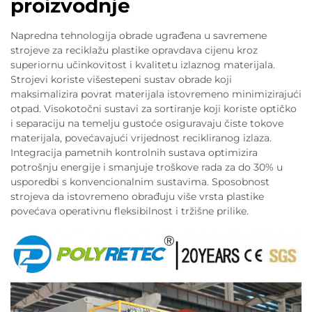
proizvodnje
Napredna tehnologija obrade ugrađena u savremene
strojeve za reciklažu plastike opravdava cijenu kroz
superiornu učinkovitost i kvalitetu izlaznog materijala.
Strojevi koriste višestepeni sustav obrade koji
maksimalizira povrat materijala istovremeno minimizirajući
otpad. Visokotočni sustavi za sortiranje koji koriste optičko
i separaciju na temelju gustoće osiguravaju čiste tokove
materijala, povećavajući vrijednost recikliranog izlaza.
Integracija pametnih kontrolnih sustava optimizira
potrošnju energije i smanjuje troškove rada za do 30% u
usporedbi s konvencionalnim sustavima. Sposobnost
strojeva da istovremeno obrađuju više vrsta plastike
povećava operativnu fleksibilnost i tržišne prilike.