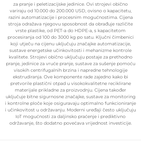
za pranje i peletizacijske jedinice. Ovi strojevi obično
variraju od 10.000 do 200.000 USD, ovisno o kapacitetu,
razini automatizacije i procesnim mogućnostima. Cijena
stroja odražava njegovu sposobnost da obrađuje različite
vrste plastike, od PET-a do HDPE-a, s kapacitetom
procesiranja od 100 do 3000 kg po satu. Ključni čimbenici
koji utječu na cijenu uključuju značajke automatizacije,
sustave energetske učinkovitosti i mehanizme kontrole
kvalitete. Strojevi obično uključuju postaje za prethodno
pranje, jedinice za vruće pranje, sustave za sušenje pomoću
visokih centrifugalnih brzina i napredne tehnologije
ekstrudiranja. Ove komponente rade zajedno kako bi
pretvorile plastični otpad u visokokvalitetne reciklirane
materijale prikladne za proizvodnju. Cijena također
uključuje bitne sigurnosne značajke, sustave za monitoring
i kontrolne ploče koje osiguravaju optimalno funkcioniranje
i učinkovitost u održavanju. Moderni uređaji često uključuju
IoT mogućnosti za daljinsko praćenje i prediktivno
održavanje, što dodatno povećava vrijednost investicije.