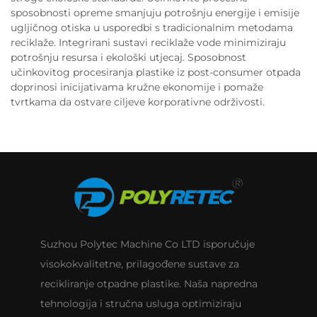
sposobnosti opreme smanjuju potrošnju energije i emisije
ugljičnog otiska u usporedbi s tradicionalnim metodama
reciklaže. Integrirani sustavi reciklaže vode minimiziraju
potrošnju resursa i ekološki utjecaj. Sposobnost
učinkovitog procesiranja plastike iz post-consumer otpada
doprinosi inicijativama kružne ekonomije i pomaže
tvrtkama da ostvare ciljeve korporativne održivosti.
Suzhou Polytec Machine Co LTD isporučuje
visokokvalitetne, prilagođene sustave za
recikliranje otpadne plastike. Naša napredna
tehnologija i stručna usluga optimiziraju