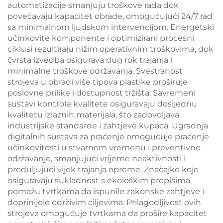
automatizacije smanjuju troškove rada dok
povećavaju kapacitet obrade, omogućujući 24/7 rad
sa minimalnom ljudskom intervencijom. Energetski
učinkovite komponente i optimizirani procesni
ciklusi rezultiraju nižim operativnim troškovima, dok
čvrsta izvedba osigurava dug rok trajanja i
minimalne troškove održavanja. Svestranost
strojeva u obradi više tipova plastike proširuje
poslovne prilike i dostupnost tržišta. Savremeni
sustavi kontrole kvalitete osiguravaju dosljednu
kvalitetu izlaznih materijala, što zadovoljava
industrijske standarde i zahtjeve kupaca. Ugradnja
digitalnih sustava za praćenje omogućuje praćenje
učinkovitosti u stvarnom vremenu i preventivno
održavanje, smanjujući vrijeme neaktivnosti i
produljujući vijek trajanja opreme. Značajke koje
osiguravaju sukladnost s ekološkim propisima
pomažu tvrtkama da ispunile zakonske zahtjeve i
doprinijele održivim ciljevima. Prilagodljivost ovih
strojeva omogućuje tvrtkama da prošire kapacitet