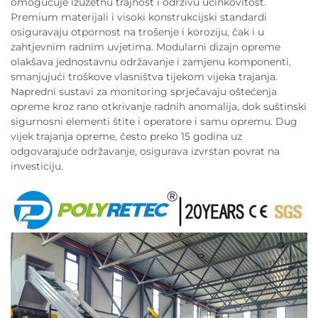
omogućuje izuzetnu trajnost i održivu učinkovitost.
Premium materijali i visoki konstrukcijski standardi
osiguravaju otpornost na trošenje i koroziju, čak i u
zahtjevnim radnim uvjetima. Modularni dizajn opreme
olakšava jednostavnu održavanje i zamjenu komponenti,
smanjujući troškove vlasništva tijekom vijeka trajanja.
Napredni sustavi za monitoring sprječavaju oštećenja
opreme kroz rano otkrivanje radnih anomalija, dok suštinski
sigurnosni elementi štite i operatore i samu opremu. Dug
vijek trajanja opreme, često preko 15 godina uz
odgovarajuće održavanje, osigurava izvrstan povrat na
investiciju.