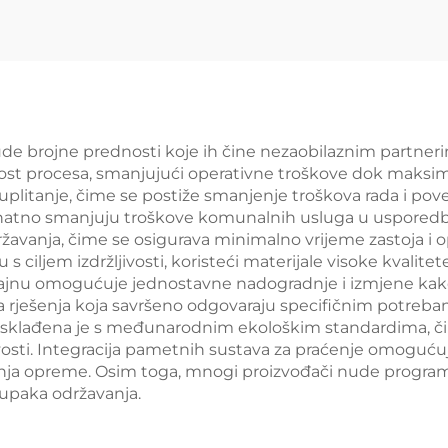
nude brojne prednosti koje ih čine nezaobilaznim partne
st procesa, smanjujući operativne troškove dok maksimal
o uplitanje, čime se postiže smanjenje troškova rada i p
i znatno smanjuju troškove komunalnih usluga u usporedbi
vanja, čime se osigurava minimalno vrijeme zastoja i op
 ciljem izdržljivosti, koristeći materijale visoke kvalite
ajnu omogućuje jednostavne nadogradnje i izmjene kako se
rješenja koja savršeno odgovaraju specifičnim potrebama 
 usklađena je s međunarodnim ekološkim standardima, 
ivosti. Integracija pametnih sustava za praćenje omoguću
janja opreme. Osim toga, mnogi proizvođači nude progra
tupaka održavanja.