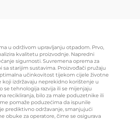
rima u održivom upravljanju otpadom. Prvo,
izira kvalitetu proizvodnje. Napredni
ovećanje sigurnosti. Suvremena oprema za
 sa starijim sustavima. Proizvođači pružaju
timalna učinkovitost tijekom cijele životne
te koji izdržavaju neprekidno korištenje u
 tehnologija razvija ili se mijenjaju
recikliranja, bilo za male poduzetnike ili
čime pomaže poduzećima da ispunile
je prediktivno održavanje, smanjujući
me obuke za operatore, čime se osigurava