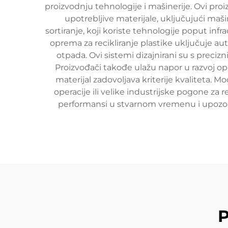
proizvodnju tehnologije i mašinerije. Ovi pro
upotrebljive materijale, uključujući maš
sortiranje, koji koriste tehnologije poput infr
oprema za recikliranje plastike uključuje au
otpada. Ovi sistemi dizajnirani su s preci
Proizvođači takođe ulažu napor u razvoj o
materijal zadovoljava kriterije kvaliteta
operacije ili velike industrijske pogone za
performansi u stvarnom vremenu i upozore
P