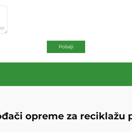
000
Pošalji
ođači opreme za reciklažu p