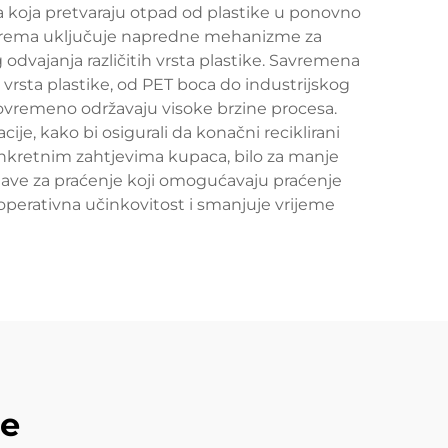
ja koja pretvaraju otpad od plastike u ponovno
va oprema uključuje napredne mehanizme za
g odvajanja različitih vrsta plastike. Savremena
 vrsta plastike, od PET boca do industrijskog
stovremeno održavaju visoke brzine procesa.
, kako bi osigurali da konačni reciklirani
onkretnim zahtjevima kupaca, bilo za manje
ustave za praćenje koji omogućavaju praćenje
perativna učinkovitost i smanjuje vrijeme
de