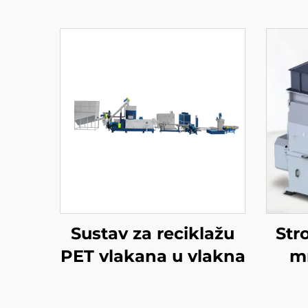
Sustav za reciklažu
Stro
PET vlakana u vlakna
mr