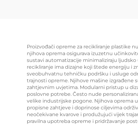
Proizvođači opreme za recikliranje plastike 
njihova oprema osigurava izuzetnu učinkovito
sustavi automatizacije minimaliziraju ljudsk
recikliranje ima dizajne koji štede energiju 
sveobuhvatnu tehničku podršku i usluge održa
trajnosti opreme. Njihove mašine izgrađene su s
zahtjevnim uvjetima. Modularni pristup u diz
poslovne potrebe. Često nude personalizirana 
velike industrijske pogone. Njihova oprema
propisne zahtjeve i doprinose ciljevima održ
neočekivane kvarove i produžujući vijek tra
pravilna upotreba opreme i pridržavanje pos