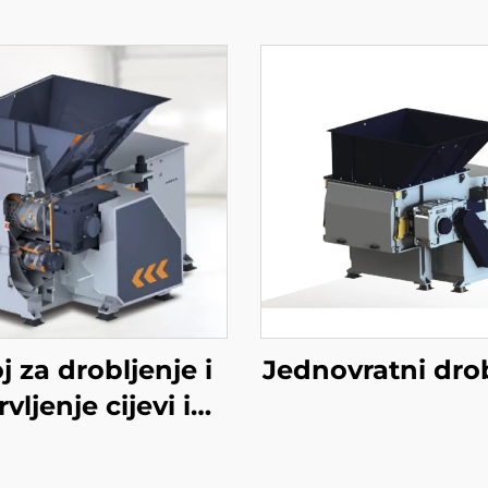
j za drobljenje i
Jednovratni drob
vljenje cijevi i
grudvica