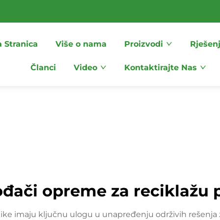
 Stranica
Više o nama
Proizvodi
Rješen
Članci
Video
Kontaktirajte Nas
ođači opreme za reciklažu p
stike imaju ključnu ulogu u unapređenju održivih rešenja