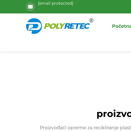
[email protected]
Početna
proizv
Proizvođači opreme za recikliranje pla