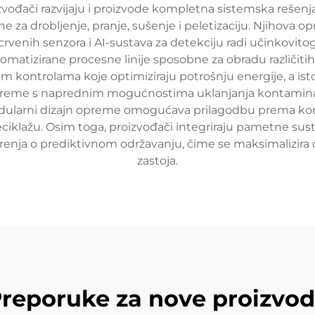
izvođači razvijaju i proizvode kompletna sistemska rešen
ine za drobljenje, pranje, sušenje i peletizaciju. Njiho
acrvenih senzora i AI-sustava za detekciju radi učinkovito
tomatizirane procesne linije sposobne za obradu različitih
znim kontrolama koje optimiziraju potrošnju energije, a i
preme s naprednim mogućnostima uklanjanja kontaminacije
. Modularni dizajn opreme omogućava prilagodbu prema k
 reciklažu. Osim toga, proizvođači integriraju pametne s
nja o prediktivnom održavanju, čime se maksimalizira o
zastoja.
reporuke za nove proizvo