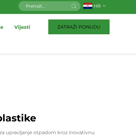
HR
ZATRAŽI PONUDU
je
Vijesti
lastike
 za upravljanje otpadom kroz inovativnu