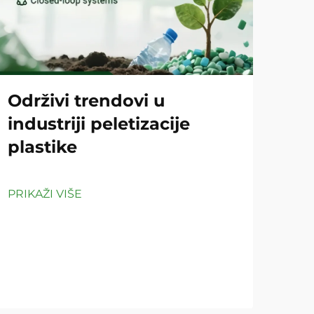
Održivi trendovi u
Ko
industriji peletizacije
pe
plastike
či
PRIKAŽI VIŠE
PRIK