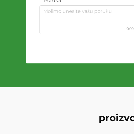
Poruka
0/1
proizv