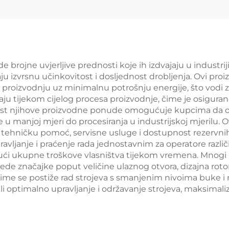
de brojne uvjerljive prednosti koje ih izdvajaju u indust
ju izvrsnu učinkovitost i dosljednost drobljenja. Ovi proi
aju proizvodnju uz minimalnu potrošnju energije, što vod
vaju tijekom cijelog procesa proizvodnje, čime je osigur
anost njihove proizvodne ponude omogućuje kupcima da
 u manjoj mjeri do procesiranja u industrijskoj mjerilu
ehničku pomoć, servisne usluge i dostupnost rezervnih dij
ravljanje i praćenje rada jednostavnim za operatore različit
ujući ukupne troškove vlasništva tijekom vremena. Mnog
e značajke poput veličine ulaznog otvora, dizajna rotora
, čime se postiže rad strojeva s smanjenim nivoima buke 
 optimalno upravljanje i održavanje strojeva, maksimalizi