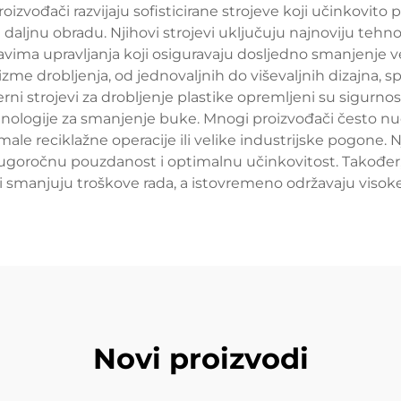
zvođači razvijaju sofisticirane strojeve koji učinkovito 
li daljnu obradu. Njihovi strojevi uključuju najnoviju tehn
vima upravljanja koji osiguravaju dosljedno smanjenje ve
me drobljenja, od jednovaljnih do viševaljnih dizajna, sp
rni strojevi za drobljenje plastike opremljeni su sigurn
ehnologije za smanjenje buke. Mnogi proizvođači često n
male reciklažne operacije ili velike industrijske pogone. N
dugoročnu pouzdanost i optimalnu učinkovitost. Također
i smanjuju troškove rada, a istovremeno održavaju visoke
Novi proizvodi