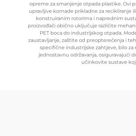
opreme za smanjenje otpada plastike. Ovi proi
upravljive komade prikladne za recikliranje i
konstruiranim rotorima i naprednim susta
proizvođači obično uključuje različite mehaniz
PET boca do industrijskog otpada. Mode
zaustavljanje, zaštite od preopterećenja i t
specifične industrijske zahtjeve, bilo za 
jednostavnu održavanja, osiguravajući 
učinkovite sustave koj