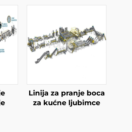
je
Linija za pranje boca
je
za kućne ljubimce