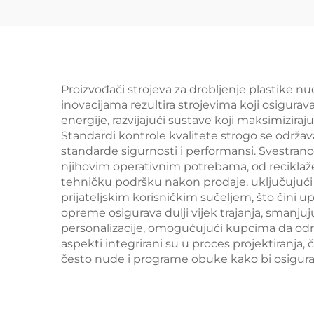
Proizvođači strojeva za drobljenje plastike nu
inovacijama rezultira strojevima koji osigurava
energije, razvijajući sustave koji maksimizir
Standardi kontrole kvalitete strogo se održa
standarde sigurnosti i performansi. Svestr
njihovim operativnim potrebama, od reciklaže
tehničku podršku nakon prodaje, uključujući t
prijateljskim korisničkim sučeljem, što čini up
opreme osigurava dulji vijek trajanja, smanj
personalizacije, omogućujući kupcima da odred
aspekti integrirani su u proces projektiranja
često nude i programe obuke kako bi osigurali