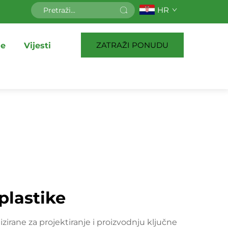
HR
ZATRAŽI PONUDU
je
Vijesti
plastike
izirane za projektiranje i proizvodnju ključne