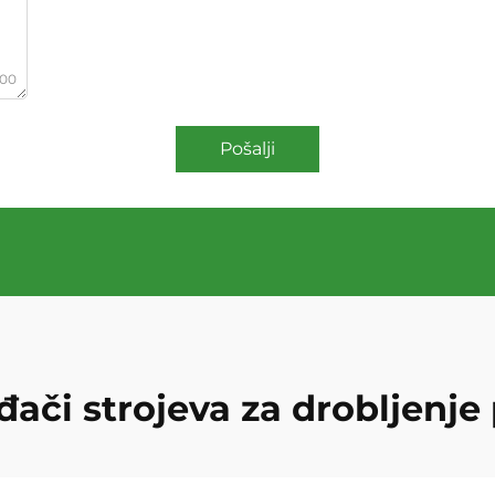
000
Pošalji
đači strojeva za drobljenje 