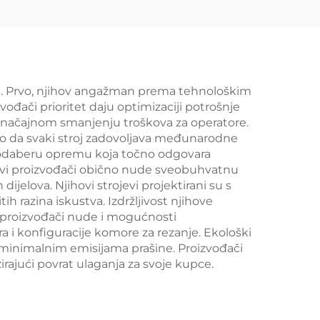
riji. Prvo, njihov angažman prema tehnološkim
zvođači prioritet daju optimizaciji potrošnje
i značajnom smanjenju troškova za operatore.
ano da svaki stroj zadovoljava međunarodne
 odaberu opremu koja točno odgovara
. Ovi proizvođači obično nude sveobuhvatnu
elova. Njihovi strojevi projektirani su s
ih razina iskustva. Izdržljivost njihove
i proizvođači nude i mogućnosti
 i konfiguracije komore za rezanje. Ekološki
i minimalnim emisijama prašine. Proizvođači
rajući povrat ulaganja za svoje kupce.