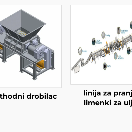
linija za pran
thodni drobilac
limenki za ul