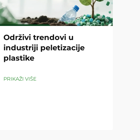
Održivi trendovi u
Ko
industriji peletizacije
pe
plastike
či
PRIKAŽI VIŠE
PRIK