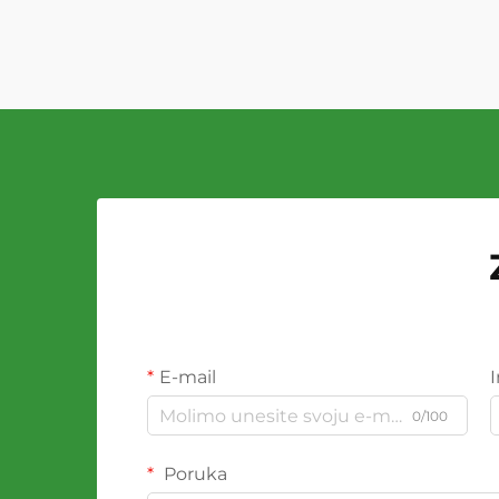
E-mail
0/100
Poruka