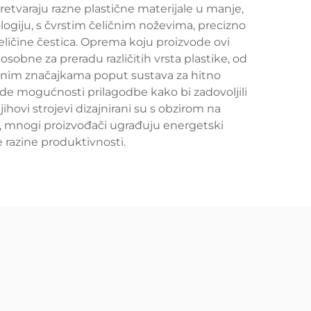
pretvaraju razne plastične materijale u manje,
ologiju, s čvrstim čeličnim noževima, precizno
ličine čestica. Oprema koju proizvode ovi
osobne za preradu različitih vrsta plastike, od
osnim značajkama poput sustava za hitno
ude mogućnosti prilagodbe kako bi zadovoljili
jihovi strojevi dizajnirani su s obzirom na
, mnogi proizvođači ugrađuju energetski
 razine produktivnosti.