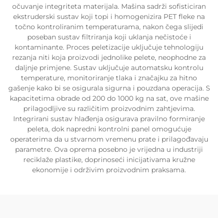
očuvanje integriteta materijala. Mašina sadrži sofisticiran
ekstruderski sustav koji topi i homogenizira PET fleke na
točno kontroliranim temperaturama, nakon čega slijedi
poseban sustav filtriranja koji uklanja nečistoće i
kontaminante. Proces peletizacije uključuje tehnologiju
rezanja niti koja proizvodi jednolike pelete, neophodne za
daljnje primjene. Sustav uključuje automatsku kontrolu
temperature, monitoriranje tlaka i značajku za hitno
gašenje kako bi se osigurala sigurna i pouzdana operacija. S
kapacitetima obrade od 200 do 1000 kg na sat, ove mašine
prilagodljive su različitim proizvodnim zahtjevima.
Integrirani sustav hlađenja osigurava pravilno formiranje
peleta, dok napredni kontrolni panel omogućuje
operaterima da u stvarnom vremenu prate i prilagođavaju
parametre. Ova oprema posebno je vrijedna u industriji
reciklaže plastike, doprinoseći inicijativama kružne
ekonomije i održivim proizvodnim praksama.