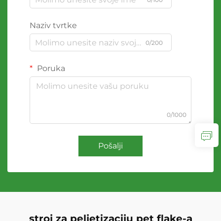
Naziv tvrtke
0/200
Poruka
0/1000
Pošalji
stroj za peljetizaciju pet flake-a