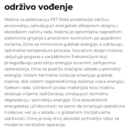
održivo vođenje
Mašina za peletizaciju PET fleka predstavlja održivu
proizvodnju zahvaljujući energetski efikasnom dizajnu i
ekološkom načinu rada. Mašina je opremljena naprednim
sistemima grijanja s preciznom kontrolom po pojedinim
zonama, čime se minimizira gubitak energije, a održavaju
optimalne temperature procesa. Inovativni dizajn motora
uključuje pogone s varijabilnom frekvencijom koji
prilagođavaju potrošnju energije stvarnim zahtjevima
opterećenja, čime se postižu značajne uštede u potrošnji
energije. Sistem termalne izolacije smanjuje gubitak
topline, dok sistem regenerativnog kočenja vraća energiju
tijekom rada. Učinkovit prolaz materijala kroz mašinu
skraćuje vrijeme zadržavanja, smanjujući termalnu
degradaciju i potrošnju energije. Ova posvećenost
energetskoj učinkovitosti ne samo da smanjuje operativne
troškove, već je u skladu i s globalnim inicijativama
održivosti, čime je ovaj stroj ekološki prihvatljiv izbor za
moderne reciklažne operacije.