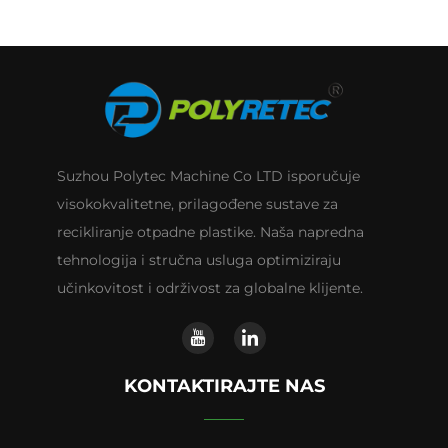
Suzhou Polytec Machine Co LTD isporučuje
visokokvalitetne, prilagođene sustave za
recikliranje otpadne plastike. Naša napredna
tehnologija i stručna usluga optimiziraju
učinkovitost i održivost za globalne klijente.
KONTAKTIRAJTE NAS