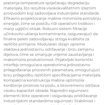
praćenja temperature sprječavaju degradaciju
materijala, što rezultira visokokvalitetnim izlaznim
proizvodom koji zadovoljava industrijske standarde.
Efikasno projektovanje mašine minimizira potrošnju
energije, čime se postižu niži operativni troškovi i
manji ugljični otisak. Robusni sistem filtracije
učinkovito uklanja kontaminante, osiguravajući da
finalne peleti zadovoljavaju stroga kvaliteta za
različite primjene. Modularan dizajn opreme
olakšava jednostavnu održavanje i brzu zamjenu
dijelova, čime se smanjuje vrijeme zaustavljanja i
maksimizira produktivnost. Prijateljski korisnički
interfejs omogućava operatorima jednostavno
prilagođavanje procesnih parametara, omogućujući
brzu prilagodbu različitim specifikacijama materijala.
Kompaktna konstrukcija mašine optimizira
korištenje prostora na podu, a istovremeno održava
visoku kapacitet obrade. Napredni sigurnosni
elementi štite operatore i osiguravaju pridržavanje
industrijskim standardima sigurnosti. Stabilnost i