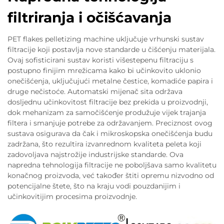
filtriranja i očišćavanja
PET flakes pelletizing machine uključuje vrhunski sustav
filtracije koji postavlja nove standarde u čišćenju materijala.
Ovaj sofisticirani sustav koristi višestepenu filtraciju s
postupno finijim mrežicama kako bi učinkovito uklonio
onečišćenja, uključujući metalne čestice, komadiće papira i
druge nečistoće. Automatski mijenač sita održava
dosljednu učinkovitost filtracije bez prekida u proizvodnji,
dok mehanizam za samočišćenje produžuje vijek trajanja
filtera i smanjuje potrebe za održavanjem. Preciznost ovog
sustava osigurava da čak i mikroskopska onečišćenja budu
zadržana, što rezultira izvanrednom kvaliteta peleta koji
zadovoljava najstrožije industrijske standarde. Ova
napredna tehnologija filtracije ne poboljšava samo kvalitetu
konačnog proizvoda, već također štiti opremu nizvodno od
potencijalne štete, što na kraju vodi pouzdanijim i
učinkovitijim procesima proizvodnje.