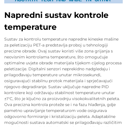
Napredni sustav kontrole
temperature
Sustav za kontrolu temperature napredne kineske mašine
za peletizaciju PET-a predstavlja proboj u tehnologiji
precizne obrade. Ovaj sustav koristi više zona grijanja s
neovisnim kontrolama temperature, što omogućuje
optimalne uvjete obrade materijala tijekom cijelog procesa
peletizacije. Digitalni senzori neprekidno nadgledaju i
prilagođavaju temperature unutar mikrosekundi,
osiguravajući stabilnu protok materijala i sprječavajući
njegovo degradiranje. Sustav uključuje napredne PID
kontrolere koji održavaju stabilnost temperature unutar
±1°C, što je ključno za proizvodnju visokokvalitetnih peleta.
Ova precizna kontrola proteže se i na fazu hlađenja, gdje
pametno upravljanje temperaturom vode osigurava
odgovorno formiranje i kristalizaciju peleta. Adaptabilne
mogućnosti sustava automatski se prilagođavaju različitim