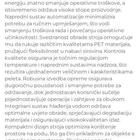
energiju znatno smanjuje operativne troškove, a
istovremeno održava visoke stope proizvodnje.
Napredni sustav automatizacije minimalizira
potrebu za ručnim upmješanjem, što vodi
smanjenju troškova rada i povećanju operativne
učinkovitosti. Svestranost obrade stroja omogućuje
mu da rukuje različitim kvalitetama PET materijala,
pružajući fleksibilnost u nabavi sirovina. Kontrola
kvalitete osigurana je točnim regulacijom
temperature i naprednim sustavima nadzora, što
rezultira ujednačenom veličinom i karakteristikama
peleta. Robusna izvedba opreme osigurava
dugoročnu pouzdanost i smanjene potrebe za
održavanje, dok jednostavan korisnički sučelje
pojednostavljuje operacije i zahtjeve za obukom.
Integrirani sustav hlađenja vodom održava
optimalne uvjete obrade, sprječavajući degradaciju
materijala i osiguravajući visokokvalitetan izlaz.
Kompaktni dizajn stroja optimizira korištenje
prostora na podu, što ga čini prikladnim za objekte s