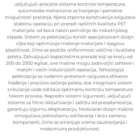
uključujući precizne sisteme kontrole temperature,
automatske mehanizme za hranjenje i pametne
mogućnosti praćenja. Njena otporna konstrukcija osigurava
stabilnu operaciju pri preradi različitih kvaliteta PET
materijala, od boca nakon potrošnje do industrijskog
otpada. Sistem za peletizaciju koristi specijalizovani dizajn
vijka koji optimizuje mešanje materijala i njegovu
plastičnost, čime se postiže uniformnost veličine i kvaliteta
peleta. Zahvaljujući kapacitetima prerade koji se kreću od
200 do 2000 kg/sat, ove mašine mogu zadovoljiti zahteve i
manjih i većih industrijskih operacija. Tehnologija
peletizacije sa vodenim prstenom osigurava efikasno
hlađenje i precizno sečenje peleta, dok integrisani sistem
cirkulacije vode održava optimalnu kontrolu temperature
tokom procesa. Napredni sistemi sigurnosti, uključujući
sisteme za hitno isključivanje i zaštitu od preopterećenja,
garantuju sigurnu eksploataciju. Modularan dizajn mašine
omogućava jednostavnu održavanje i brzu zamenu
komponenti, čime se smanjuje vreme zaustavljanja i
maksimizira produktivnost.