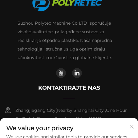
Suzhou Polytec Machine Co LTD isporučuje
visokokvalitetne, prilagođene sustave za
recikliranje otpadne plastike. Naša napredna
tehnologija i stručna usluga optimiziraju
učinkovitost i održivost za globalne klijente.
KONTAKTIRAJTE NAS
Zhangjiagang City(Nearby Shanghai City ,One Hour
By Train) ,Jiangsu Province,China 215621
We value your privacy
+86-13338664103
We use cookies and similar tools to provide our services.