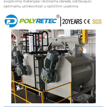
svojstvima materijala i brzinama obrade, održavajući
optimalnu učinkovitost u različitim uvjetima.