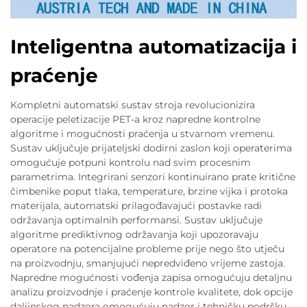
Inteligentna automatizacija i
praćenje
Kompletni automatski sustav stroja revolucionizira
operacije peletizacije PET-a kroz napredne kontrolne
algoritme i mogućnosti praćenja u stvarnom vremenu.
Sustav uključuje prijateljski dodirni zaslon koji operaterima
omogućuje potpuni kontrolu nad svim procesnim
parametrima. Integrirani senzori kontinuirano prate kritične
čimbenike poput tlaka, temperature, brzine vijka i protoka
materijala, automatski prilagođavajući postavke radi
održavanja optimalnih performansi. Sustav uključuje
algoritme prediktivnog održavanja koji upozoravaju
operatore na potencijalne probleme prije nego što utječu
na proizvodnju, smanjujući nepredviđeno vrijeme zastoja.
Napredne mogućnosti vođenja zapisa omogućuju detaljnu
analizu proizvodnje i praćenje kontrole kvalitete, dok opcije
daljinskog nadzora omogućuju nadzor i tehničku podršku