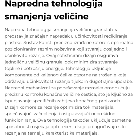
Napredna tehnologija
smanjenja veličine
Napredna tehnologija smanjenja veličine granulatora
predstavlja značajan napredak u učinkovitosti recikliranja
plastike. Sustav koristi precizno izrađene rotore s optimalno
pozicioniranim reznim noževima koji stvaraju dosljedno i
učinkovito rezanje. Ovaj sofisticirani dizajn osigurava
jednoličnu veličinu granula, dok minimizira stvaranje
topline i potrošnju energije. Tehnologija uključuje
komponente od kaljenog čelika otporne na trošenje koje
održavaju učinkovitost rezanja tijekom dugotrajne uporabe.
Napredni mehanizmi za podešavanje razmaka omogućuju
preciznu kontrolu konačne veličine čestica, što je ključno za
ispunjavanje specifičnih zahtjeva konačnog proizvoda.
Dizajn komore za rezanje optimizira tok materijala,
sprječavajući začepljenja i osiguravajući neprekidno
funkcioniranje. Ova tehnologija također uključuje pametne
sposobnosti osjećaja opterećenja koje prilagođavaju silu
rezanja na temelju karakteristika materijala,