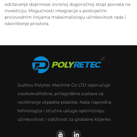
održavanje doprinose izvrsnoj dugoročnoj stopi povrata na
investiciju. Mogućnosti integracije s postojećim
proizvodnim linijama maksimaliziraju učinkovitost rada i
iskorištenje prostora.
Suzhou Polytec Machine Co LTD isporučuje
visokokvalitetne, prilagođene sustave za
recikliranje otpadne plastike. Naša napredna
tehnologija i stručna usluga optimiziraju
učinkovitost i održivost za globalne klijente.