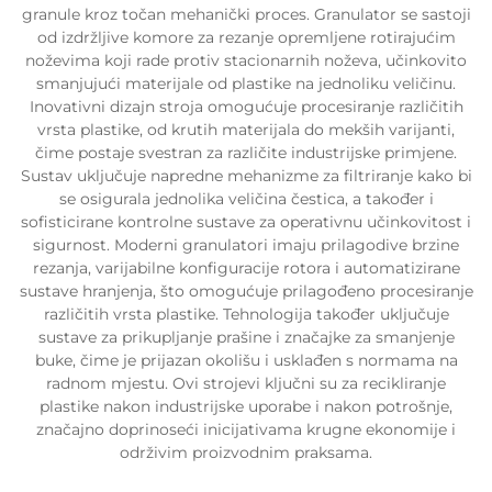
granule kroz točan mehanički proces. Granulator se sastoji
od izdržljive komore za rezanje opremljene rotirajućim
noževima koji rade protiv stacionarnih noževa, učinkovito
smanjujući materijale od plastike na jednoliku veličinu.
Inovativni dizajn stroja omogućuje procesiranje različitih
vrsta plastike, od krutih materijala do mekših varijanti,
čime postaje svestran za različite industrijske primjene.
Sustav uključuje napredne mehanizme za filtriranje kako bi
se osigurala jednolika veličina čestica, a također i
sofisticirane kontrolne sustave za operativnu učinkovitost i
sigurnost. Moderni granulatori imaju prilagodive brzine
rezanja, varijabilne konfiguracije rotora i automatizirane
sustave hranjenja, što omogućuje prilagođeno procesiranje
različitih vrsta plastike. Tehnologija također uključuje
sustave za prikupljanje prašine i značajke za smanjenje
buke, čime je prijazan okolišu i usklađen s normama na
radnom mjestu. Ovi strojevi ključni su za recikliranje
plastike nakon industrijske uporabe i nakon potrošnje,
značajno doprinoseći inicijativama krugne ekonomije i
održivim proizvodnim praksama.