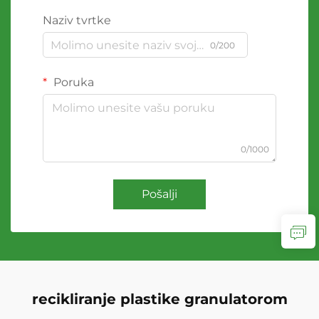
Naziv tvrtke
0/200
Poruka
0/1000
Pošalji
recikliranje plastike granulatorom