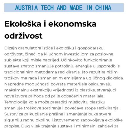
Ekološka i ekonomska
održivost
Dizajn granulatora ističe i ekološku i gospodarsku
održivost, čineći ga ključnom investicijom za poslovne
subjekte koji misle naprijed. Učinkovito funkcioniranje
sustava znatno smanjuje potrošnju energije u usporedbi s
tradicionalnim metodama recikliranja, što rezultira nižim
troškovima rada i smanjenim emisijama ugljičnog dioksida.
Napredne mogućnosti povrata materijala osiguravaju
maksimalnu ekstrakciju vrijednosti iz plastike, stvarajući
nove izvore prihoda od prije odbačenih materijala.
Tehnologija koja može preraditi mješovitu plastiku
smanjuje troškove sortiranja i povećava stope recikliranja.
Sustav za prikupljanje prašine i smanjenje buke stvara
sigurniju radnu okolinu i istovremeno zadovoljava ekološke
propise. Dug vijek trajanja sustava i minimalni zahtjevi za