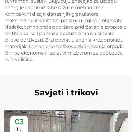
suvremeni sustavi uključuju značajke za uštedu
energije i optimizirane režuće mehanizme.
Kompaktni dizajn današnjih granulatora
maksimalno iskorištava prostor u izgledu objekata.
Nadalje, tehnologija podržava pridržavanje propisa o
zaštiti okoliša i pomaže poduzećima da ostvare
ciljeve održivosti. Brzi povrat ulaganja kroz oporabu
materijala i smanjene troškove zbrinjavanja otpada
čini ga ekonomski isplativim izborom za poduzeća
svih veličina.
Savjeti i trikovi
03
Jul