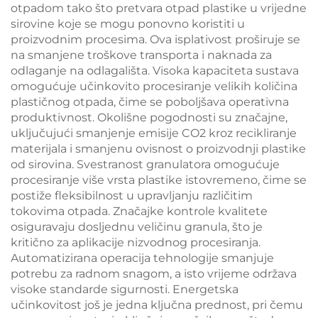
otpadom tako što pretvara otpad plastike u vrijedne
sirovine koje se mogu ponovno koristiti u
proizvodnim procesima. Ova isplativost proširuje se
na smanjene troškove transporta i naknada za
odlaganje na odlagališta. Visoka kapaciteta sustava
omogućuje učinkovito procesiranje velikih količina
plastičnog otpada, čime se poboljšava operativna
produktivnost. Okolišne pogodnosti su značajne,
uključujući smanjenje emisije CO2 kroz recikliranje
materijala i smanjenu ovisnost o proizvodnji plastike
od sirovina. Svestranost granulatora omogućuje
procesiranje više vrsta plastike istovremeno, čime se
postiže fleksibilnost u upravljanju različitim
tokovima otpada. Značajke kontrole kvalitete
osiguravaju dosljednu veličinu granula, što je
kritično za aplikacije nizvodnog procesiranja.
Automatizirana operacija tehnologije smanjuje
potrebu za radnom snagom, a isto vrijeme održava
visoke standarde sigurnosti. Energetska
učinkovitost još je jedna ključna prednost, pri čemu