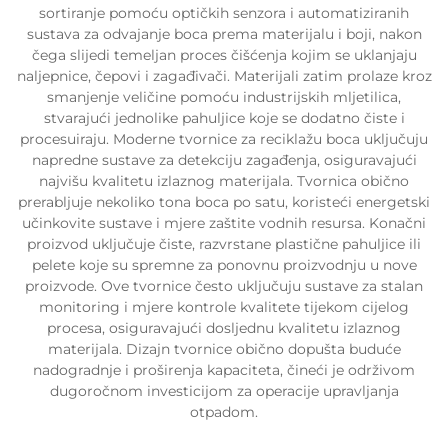
sortiranje pomoću optičkih senzora i automatiziranih
sustava za odvajanje boca prema materijalu i boji, nakon
čega slijedi temeljan proces čišćenja kojim se uklanjaju
naljepnice, čepovi i zagađivači. Materijali zatim prolaze kroz
smanjenje veličine pomoću industrijskih mljetilica,
stvarajući jednolike pahuljice koje se dodatno čiste i
procesuiraju. Moderne tvornice za reciklažu boca uključuju
napredne sustave za detekciju zagađenja, osiguravajući
najvišu kvalitetu izlaznog materijala. Tvornica obično
prerabljuje nekoliko tona boca po satu, koristeći energetski
učinkovite sustave i mjere zaštite vodnih resursa. Konačni
proizvod uključuje čiste, razvrstane plastične pahuljice ili
pelete koje su spremne za ponovnu proizvodnju u nove
proizvode. Ove tvornice često uključuju sustave za stalan
monitoring i mjere kontrole kvalitete tijekom cijelog
procesa, osiguravajući dosljednu kvalitetu izlaznog
materijala. Dizajn tvornice obično dopušta buduće
nadogradnje i proširenja kapaciteta, čineći je održivom
dugoročnom investicijom za operacije upravljanja
otpadom.