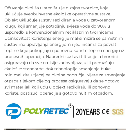
Očuvanje okoliša u središtu je dizajna tvornice, koja
uključuje sveobuhvatne ekološke operativne sustave.
Objekt uključuje sustav recikliranja vode u zatvorenom
krugu koji smanjuje potrošnju svježe vode do 90% u
usporedbi s konvencionalnim reciklažnim tvornicama.
Učinkovitost korištenja energije maksimizira se pametnim
sustavima upravljanja energijom i jedinicama za povrat
topline koje prikupljaju i ponovno koriste toplnu energiju iz
procesnih operacija. Napredni sustavi filtracije u tvornici
osiguravaju da sve emisije zadovoljavaju ili premašuju
ekološke standarde, dok tehnologija smanjenja buke
minimalizira utjecaj na okolna područja. Mjere za smanjenje
otpada tijekom cijelog procesa osiguravaju da se gotovo
svi materijali koji uđu u objekt recikliraju ili ponovno
koriste, postižući operacije s gotovo nultim otpadom.