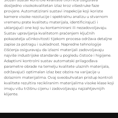
Složen sustav kontrole kvalitete tvornice osigurava
dosljedno visokokvalitetan izlaz kroz višestruke faze
provjere. Automatizirani sustavi inspekcije koji koriste
kamere visoke rezolucije i spektralnu analizu u stvarnom
vremenu prate kvalitetu materijala, identificirajući i
uklanjajući one koji su kontaminirani ili nezadovoljavaju.
Sustav upravljanja kvalitetom praćenjem ključnih
pokazatelja učinkovitosti tijekom procesa održava detaljne
zapise za potragu i sukladnost. Napredne tehnologije
čišćenja osiguravaju da izlazni materijali zadovoljavaju
najviše industrijske standarde u pogledu čistoće i higijene.
Adaptivni kontrolni sustav automatski prilagođava
parametre obrade na temelju kvalitete ulaznih materijala,
održavajući optimalan izlaz bez obzira na varijacije u
dolaznim materijalima. Ovaj sveobuhvatan pristup kontroli
kvalitete rezultira recikliranim materijalima visoke klase koji
imaju višu tržišnu cijenu i zadovoljavaju najzahtjevnijih
klijente.