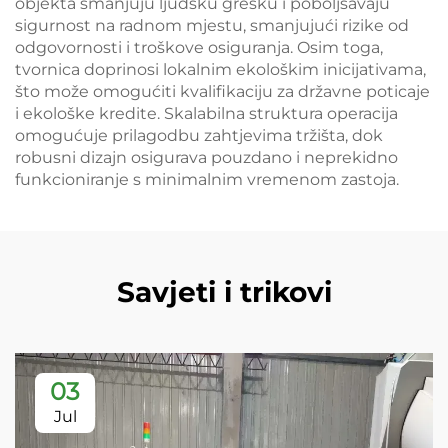
objekta smanjuju ljudsku grešku i poboljšavaju
sigurnost na radnom mjestu, smanjujući rizike od
odgovornosti i troškove osiguranja. Osim toga,
tvornica doprinosi lokalnim ekološkim inicijativama,
što može omogućiti kvalifikaciju za državne poticaje
i ekološke kredite. Skalabilna struktura operacija
omogućuje prilagodbu zahtjevima tržišta, dok
robusni dizajn osigurava pouzdano i neprekidno
funkcioniranje s minimalnim vremenom zastoja.
Savjeti i trikovi
03
Jul