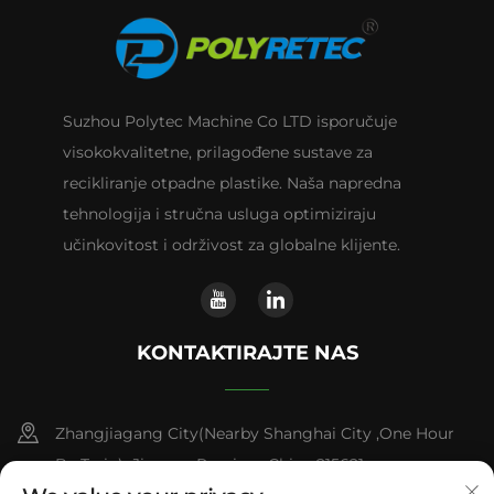
Suzhou Polytec Machine Co LTD isporučuje
visokokvalitetne, prilagođene sustave za
recikliranje otpadne plastike. Naša napredna
tehnologija i stručna usluga optimiziraju
učinkovitost i održivost za globalne klijente.
KONTAKTIRAJTE NAS
Zhangjiagang City(Nearby Shanghai City ,One Hour
By Train) ,Jiangsu Province,China 215621