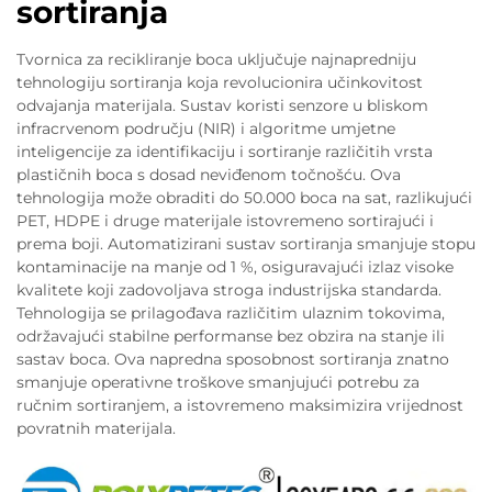
sortiranja
Tvornica za recikliranje boca uključuje najnapredniju
tehnologiju sortiranja koja revolucionira učinkovitost
odvajanja materijala. Sustav koristi senzore u bliskom
infracrvenom području (NIR) i algoritme umjetne
inteligencije za identifikaciju i sortiranje različitih vrsta
plastičnih boca s dosad neviđenom točnošću. Ova
tehnologija može obraditi do 50.000 boca na sat, razlikujući
PET, HDPE i druge materijale istovremeno sortirajući i
prema boji. Automatizirani sustav sortiranja smanjuje stopu
kontaminacije na manje od 1 %, osiguravajući izlaz visoke
kvalitete koji zadovoljava stroga industrijska standarda.
Tehnologija se prilagođava različitim ulaznim tokovima,
održavajući stabilne performanse bez obzira na stanje ili
sastav boca. Ova napredna sposobnost sortiranja znatno
smanjuje operativne troškove smanjujući potrebu za
ručnim sortiranjem, a istovremeno maksimizira vrijednost
povratnih materijala.