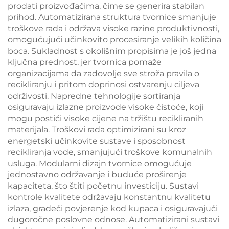
prodati proizvođačima, čime se generira stabilan
prihod. Automatizirana struktura tvornice smanjuje
troškove rada i održava visoke razine produktivnosti,
omogućujući učinkovito procesiranje velikih količina
boca. Sukladnost s okolišnim propisima je još jedna
ključna prednost, jer tvornica pomaže
organizacijama da zadovolje sve stroža pravila o
recikliranju i pritom doprinosi ostvarenju ciljeva
održivosti. Napredne tehnologije sortiranja
osiguravaju izlazne proizvode visoke čistoće, koji
mogu postići visoke cijene na tržištu recikliranih
materijala. Troškovi rada optimizirani su kroz
energetski učinkovite sustave i sposobnost
recikliranja vode, smanjujući troškove komunalnih
usluga. Modularni dizajn tvornice omogućuje
jednostavno održavanje i buduće proširenje
kapaciteta, što štiti početnu investiciju. Sustavi
kontrole kvalitete održavaju konstantnu kvalitetu
izlaza, gradeći povjerenje kod kupaca i osiguravajući
dugoročne poslovne odnose. Automatizirani sustavi