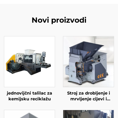
Novi proizvodi
jednovijčni talilac za
Stroj za drobljenje i
kemijsku reciklažu
mrvljenje cijevi i
grudvica