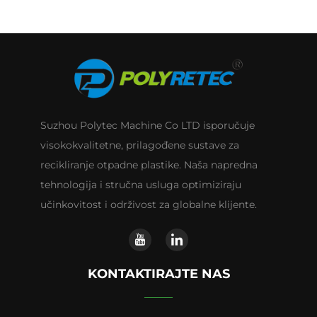
Suzhou Polytec Machine Co LTD isporučuje
visokokvalitetne, prilagođene sustave za
recikliranje otpadne plastike. Naša napredna
tehnologija i stručna usluga optimiziraju
učinkovitost i održivost za globalne klijente.
KONTAKTIRAJTE NAS