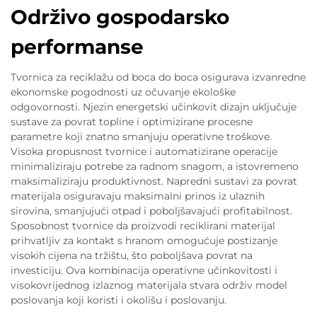
Održivo gospodarsko
performanse
Tvornica za reciklažu od boca do boca osigurava izvanredne
ekonomske pogodnosti uz očuvanje ekološke
odgovornosti. Njezin energetski učinkovit dizajn uključuje
sustave za povrat topline i optimizirane procesne
parametre koji znatno smanjuju operativne troškove.
Visoka propusnost tvornice i automatizirane operacije
minimaliziraju potrebe za radnom snagom, a istovremeno
maksimaliziraju produktivnost. Napredni sustavi za povrat
materijala osiguravaju maksimalni prinos iz ulaznih
sirovina, smanjujući otpad i poboljšavajući profitabilnost.
Sposobnost tvornice da proizvodi reciklirani materijal
prihvatljiv za kontakt s hranom omogućuje postizanje
visokih cijena na tržištu, što poboljšava povrat na
investiciju. Ova kombinacija operativne učinkovitosti i
visokovrijednog izlaznog materijala stvara održiv model
poslovanja koji koristi i okolišu i poslovanju.