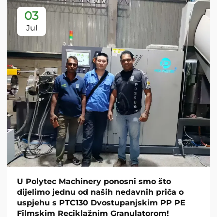
03
Jul
U Polytec Machinery ponosni smo što
dijelimo jednu od naših nedavnih priča o
uspjehu s PTC130 Dvostupanjskim PP PE
Filmskim Reciklažnim Granulatorom!