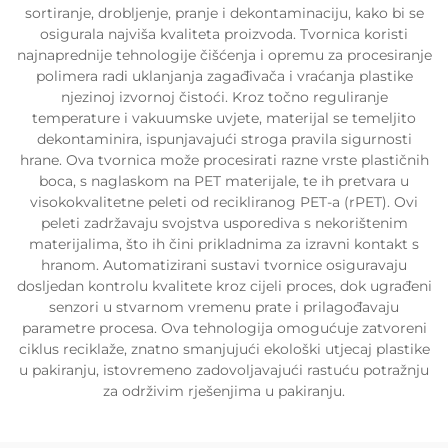
sortiranje, drobljenje, pranje i dekontaminaciju, kako bi se
osigurala najviša kvaliteta proizvoda. Tvornica koristi
najnaprednije tehnologije čišćenja i opremu za procesiranje
polimera radi uklanjanja zagađivača i vraćanja plastike
njezinoj izvornoj čistoći. Kroz točno reguliranje
temperature i vakuumske uvjete, materijal se temeljito
dekontaminira, ispunjavajući stroga pravila sigurnosti
hrane. Ova tvornica može procesirati razne vrste plastičnih
boca, s naglaskom na PET materijale, te ih pretvara u
visokokvalitetne peleti od recikliranog PET-a (rPET). Ovi
peleti zadržavaju svojstva usporediva s nekorištenim
materijalima, što ih čini prikladnima za izravni kontakt s
hranom. Automatizirani sustavi tvornice osiguravaju
dosljedan kontrolu kvalitete kroz cijeli proces, dok ugrađeni
senzori u stvarnom vremenu prate i prilagođavaju
parametre procesa. Ova tehnologija omogućuje zatvoreni
ciklus reciklaže, znatno smanjujući ekološki utjecaj plastike
u pakiranju, istovremeno zadovoljavajući rastuću potražnju
za održivim rješenjima u pakiranju.