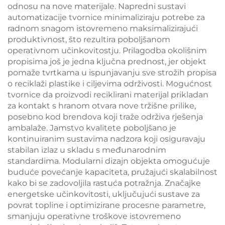
odnosu na nove materijale. Napredni sustavi
automatizacije tvornice minimaliziraju potrebe za
radnom snagom istovremeno maksimalizirajući
produktivnost, što rezultira poboljšanom
operativnom učinkovitostju. Prilagodba okolišnim
propisima još je jedna ključna prednost, jer objekt
pomaže tvrtkama u ispunjavanju sve strožih propisa
o reciklaži plastike i ciljevima održivosti. Mogućnost
tvornice da proizvodi reciklirani materijal prikladan
za kontakt s hranom otvara nove tržišne prilike,
posebno kod brendova koji traže održiva rješenja
ambalaže. Jamstvo kvalitete poboljšano je
kontinuiranim sustavima nadzora koji osiguravaju
stabilan izlaz u skladu s međunarodnim
standardima. Modularni dizajn objekta omogućuje
buduće povećanje kapaciteta, pružajući skalabilnost
kako bi se zadovoljila rastuća potražnja. Značajke
energetske učinkovitosti, uključujući sustave za
povrat topline i optimizirane procesne parametre,
smanjuju operativne troškove istovremeno