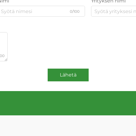
Nimi
Yrityksen nimi
0/100
000
Lähetä