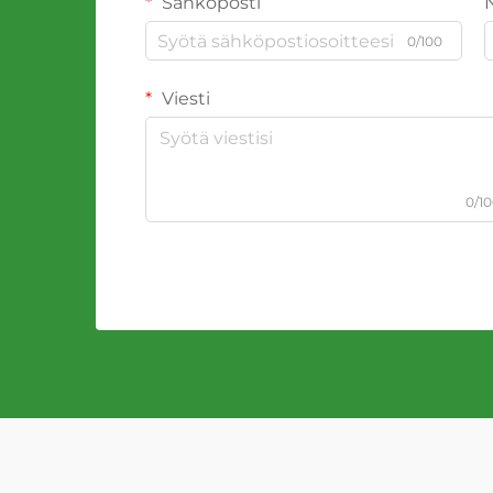
Sähköposti
0/100
Viesti
0/1