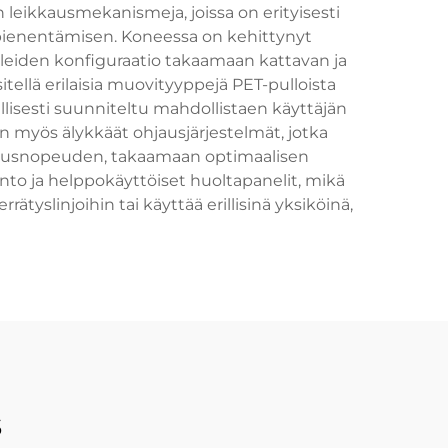
leikkausmekanismeja, joissa on erityisesti
n pienentämisen. Koneessa on kehittynyt
paleiden konfiguraatio takaamaan kattavan ja
tellä erilaisia muovityyppejä PET-pulloista
llisesti suunniteltu mahdollistaen käyttäjän
 myös älykkäät ohjausjärjestelmät, jotka
rtausnopeuden, takaamaan optimaalisen
nto ja helppokäyttöiset huoltapanelit, mikä
ätyslinjoihin tai käyttää erillisinä yksiköinä,
s