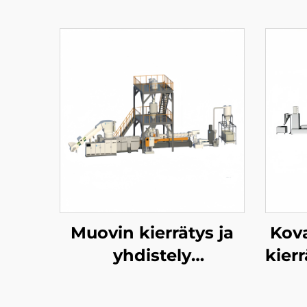
Muovin kierrätys ja
Kov
yhdistely
kierr
pelletointilinja