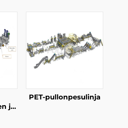
PET-pullonpesulinja
n ja
uslinja