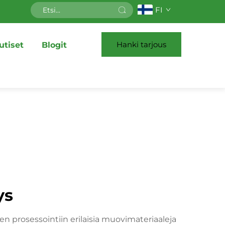
FI
Hanki tarjous
utiset
Blogit
ys
n prosessointiin erilaisia muovimateriaaleja