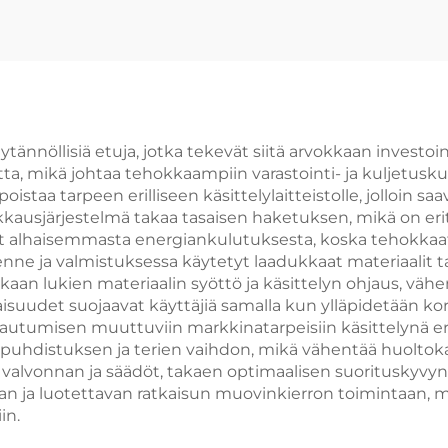
ännöllisiä etuja, jotka tekevät siitä arvokkaan investoi
ta, mikä johtaa tehokkaampiin varastointi- ja kuljetusk
staa tarpeen erilliseen käsittelylaitteistolle, jolloin saa
kkausjärjestelmä takaa tasaisen haketuksen, mikä on erit
t alhaisemmasta energiankulutuksesta, koska tehokkaat
ne ja valmistuksessa käytetyt laadukkaat materiaalit t
an lukien materiaalin syöttö ja käsittelyn ohjaus, väh
isuudet suojaavat käyttäjiä samalla kun ylläpidetään 
kautumisen muuttuviin markkinatarpeisiin käsittelynä e
uhdistuksen ja terien vaihdon, mikä vähentää huoltokat
n valvonnan ja säädöt, takaen optimaalisen suorituskyvyn
 ja luotettavan ratkaisun muovinkierron toimintaan, 
in.