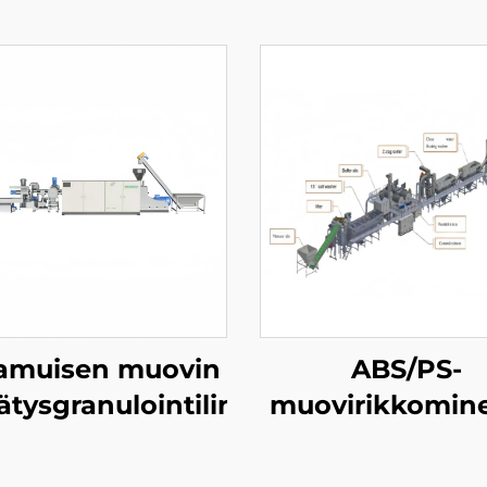
amuisen muovin
ABS/PS-
ätysgranulointilinja
muovirikkomine
pesukonevalmist