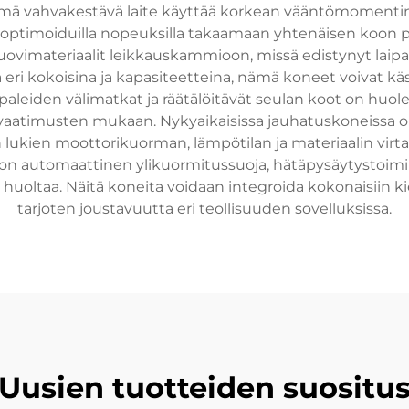
ämä vahvakestävä laite käyttää korkean vääntömomentin 
vät optimoiduilla nopeuksilla takaamaan yhtenäisen koo
 muovimateriaalit leikkauskammioon, missä edistynyt lai
eri kokoisina ja kapasiteetteina, nämä koneet voivat käsi
aleiden välimatkat ja räätälöitävät seulan koot on huole
vaatimusten mukaan. Nykyaikaisissa jauhatuskoneissa on
 lukien moottorikuorman, lämpötilan ja materiaalin vi
a on automaattinen ylikuormitussuoja, hätäpysäytystoimi
huoltaa. Näitä koneita voidaan integroida kokonaisiin kierr
tarjoten joustavuutta eri teollisuuden sovelluksissa.
Uusien tuotteiden suositu