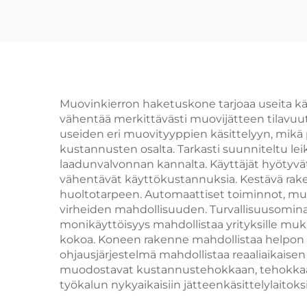
Muovinkierron haketuskone tarjoaa useita käyt
vähentää merkittävästi muovijätteen tilavuut
useiden eri muovityyppien käsittelyyn, mikä poi
kustannusten osalta. Tarkasti suunniteltu lei
laadunvalvonnan kannalta. Käyttäjät hyötyvä
vähentävät käyttökustannuksia. Kestävä raken
huoltotarpeen. Automaattiset toiminnot, muka
virheiden mahdollisuuden. Turvallisuusomina
monikäyttöisyys mahdollistaa yrityksille mu
kokoa. Koneen rakenne mahdollistaa helpon p
ohjausjärjestelmä mahdollistaa reaaliaikaise
muodostavat kustannustehokkaan, tehokkaan
työkalun nykyaikaisiin jätteenkäsittelylaitoksi