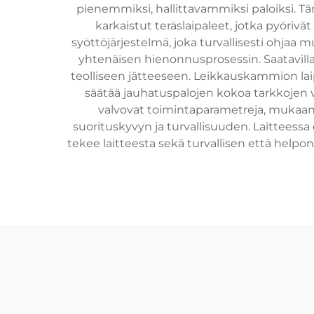
pienemmiksi, hallittavammiksi paloiksi. T
karkaistut teräslaipaleet, jotka pyöri
syöttöjärjestelmä, joka turvallisesti ohjaa
yhtenäisen hienonnusprosessin. Saatavilla 
teolliseen jätteeseen. Leikkauskammion laip
säätää jauhatuspalojen kokoa tarkkojen 
valvovat toimintaparametreja, mukaan
suorituskyvyn ja turvallisuuden. Laitteess
tekee laitteesta sekä turvallisen että helpon 