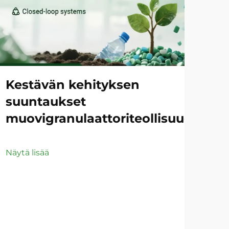
Kestävän kehityksen
Ko
suuntaukset
HD
muovigranulaattoriteollisuudessa
Näyt
Näytä lisää