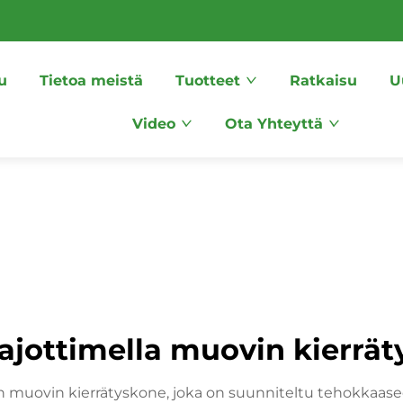
u
Tietoa meistä
Tuotteet
Ratkaisu
U
Video
Ota Yhteyttä
ajottimella muovin kierrät
on muovin kierrätyskone, joka on suunniteltu tehokkaasee