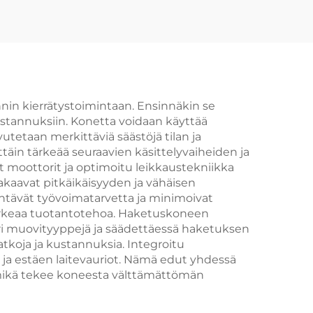
nnin kierrätystoimintaan. Ensinnäkin se
ustannuksiin. Konetta voidaan käyttää
vutetaan merkittäviä säästöjä tilan ja
täin tärkeää seuraavien käsittelyvaiheiden ja
 moottorit ja optimoitu leikkaustekniikka
akaavat pitkäikäisyyden ja vähäisen
entävät työvoimatarvetta ja minimoivat
korkeaa tuotantotehoa. Haketuskoneen
ri muovityyppejä ja säädettäessä haketuksen
koja ja kustannuksia. Integroitu
 ja estäen laitevauriot. Nämä edut yhdessä
mikä tekee koneesta välttämättömän