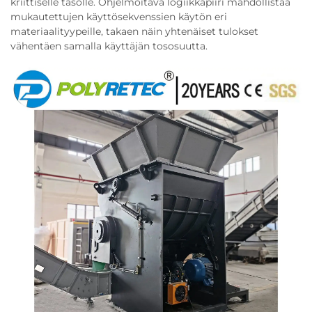
kriittiselle tasolle. Ohjelmoitava logiikkapiiri mahdollistaa
mukautettujen käyttösekvenssien käytön eri
materiaalityypeille, takaen näin yhtenäiset tulokset
vähentäen samalla käyttäjän tososuutta.