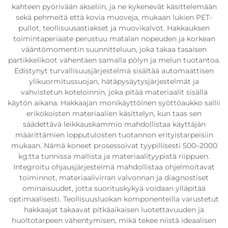
kahteen pyörivään akseliin, ja ne kykenevät käsittelemään
sekä pehmeitä että kovia muoveja, mukaan lukien PET-
pullot, teollisuusastiakset ja muovikalvot. Hakkauksen
toimintaperiaate perustuu matalan nopeuden ja korkean
vääntömomentin suunnitteluun, joka takaa tasaisen
partikkelikoot vähentäen samalla pölyn ja melun tuotantoa.
Edistynyt turvallisuusjärjestelmä sisältää automaattisen
ylikuormitussuojan, hätäpysäytysjärjestelmät ja
vahvistetun koteloinnin, joka pitää materiaalit sisällä
käytön aikana. Hakkaajan monikäyttöinen syöttöaukko sallii
erikokoisten materiaalien käsittelyn, kun taas sen
säädettävä leikkauskammio mahdollistaa käyttäjän
määrittämien lopputulosten tuotannon erityistarpeisiin
mukaan. Nämä koneet prosessoivat tyypillisesti 500–2000
kg:tta tunnissa mallista ja materiaalityypistä riippuen.
Integroitu ohjausjärjestelmä mahdollistaa ohjelmoitavat
toiminnot, materiaalivirran valvonnan ja diagnostiset
ominaisuudet, jotta suorituskykyä voidaan ylläpitää
optimaalisesti. Teollisuusluokan komponenteilla varustetut
hakkaajat takaavat pitkäaikaisen luotettavuuden ja
huoltotarpeen vähentymisen, mikä tekee niistä ideaalisen