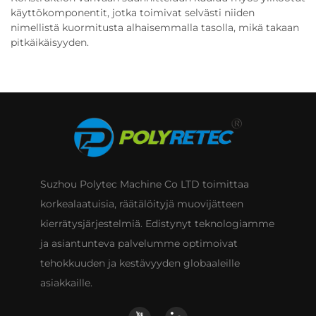
käyttökomponentit, jotka toimivat selvästi niiden
nimellistä kuormitusta alhaisemmalla tasolla, mikä takaan
pitkäikäisyyden.
Suzhou Polytec Machine Co LTD toimittaa
korkealaatuisia, räätälöityjä muovijätteen
kierrätysjärjestelmiä. Edistynyt teknologiamme
ja asiantunteva palvelumme optimoivat
tehokkuuden ja kestävyyden globaaleille
asiakkaille.