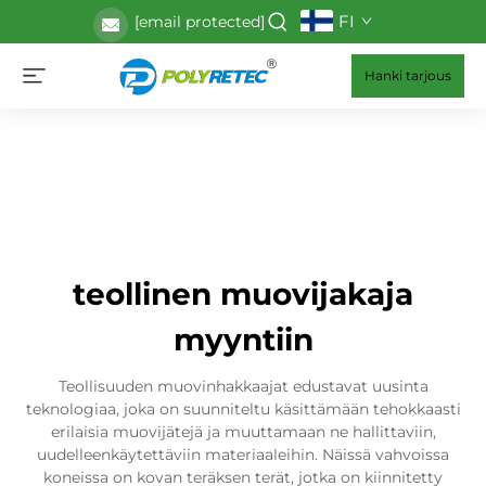
FI
[email protected]
Hanki tarjous
teollinen muovijakaja
myyntiin
Teollisuuden muovinhakkaajat edustavat uusinta
teknologiaa, joka on suunniteltu käsittämään tehokkaasti
erilaisia muovijätejä ja muuttamaan ne hallittaviin,
uudelleenkäytettäviin materiaaleihin. Näissä vahvoissa
koneissa on kovan teräksen terät, jotka on kiinnitetty