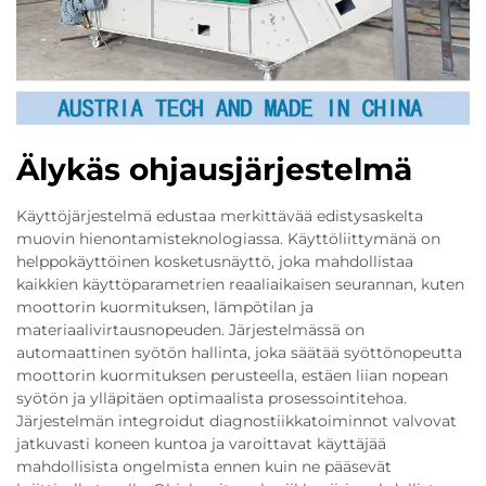
Älykäs ohjausjärjestelmä
Käyttöjärjestelmä edustaa merkittävää edistysaskelta
muovin hienontamisteknologiassa. Käyttöliittymänä on
helppokäyttöinen kosketusnäyttö, joka mahdollistaa
kaikkien käyttöparametrien reaaliaikaisen seurannan, kuten
moottorin kuormituksen, lämpötilan ja
materiaalivirtausnopeuden. Järjestelmässä on
automaattinen syötön hallinta, joka säätää syöttönopeutta
moottorin kuormituksen perusteella, estäen liian nopean
syötön ja ylläpitäen optimaalista prosessointitehoa.
Järjestelmän integroidut diagnostiikkatoiminnot valvovat
jatkuvasti koneen kuntoa ja varoittavat käyttäjää
mahdollisista ongelmista ennen kuin ne pääsevät