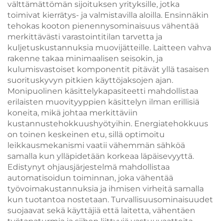
välttämättömän sijoituksen yrityksille, jotka
toimivat kierrätys- ja valmistavilla aloilla. Ensinnäkin
tehokas kooton pienennysominaisuus vähentää
merkittävästi varastointitilan tarvetta ja
kuljetuskustannuksia muovijätteille. Laitteen vahva
rakenne takaa minimaalisen seisokin, ja
kulumisvastoiset komponentit pitävät yllä tasaisen
suorituskyvyn pitkien käyttöjaksojen ajan.
Monipuolinen käsittelykapasiteetti mahdollistaa
erilaisten muovityyppien käsittelyn ilman erillisiä
koneita, mikä johtaa merkittäviin
kustannustehokkuushyötyihin. Energiatehokkuus
on toinen keskeinen etu, sillä optimoitu
leikkausmekanismi vaatii vähemmän sähköä
samalla kun ylläpidetään korkeaa läpäisevyyttä.
Edistynyt ohjausjärjestelmä mahdollistaa
automatisoidun toiminnan, joka vähentää
työvoimakustannuksia ja ihmisen virheitä samalla
kun tuotantoa nostetaan. Turvallisuusominaisuudet
suojaavat sekä käyttäjiä että laitetta, vähentäen