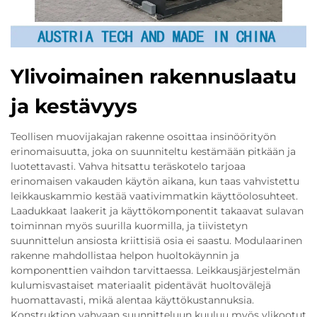
Ylivoimainen rakennuslaatu
ja kestävyys
Teollisen muovijakajan rakenne osoittaa insinöörityön
erinomaisuutta, joka on suunniteltu kestämään pitkään ja
luotettavasti. Vahva hitsattu teräskotelo tarjoaa
erinomaisen vakauden käytön aikana, kun taas vahvistettu
leikkauskammio kestää vaativimmatkin käyttöolosuhteet.
Laadukkaat laakerit ja käyttökomponentit takaavat sulavan
toiminnan myös suurilla kuormilla, ja tiivistetyn
suunnittelun ansiosta kriittisiä osia ei saastu. Modulaarinen
rakenne mahdollistaa helpon huoltokäynnin ja
komponenttien vaihdon tarvittaessa. Leikkausjärjestelmän
kulumisvastaiset materiaalit pidentävät huoltovälejä
huomattavasti, mikä alentaa käyttökustannuksia.
Konstruktion vahvaan suunnitteluun kuuluu myös ylikootut