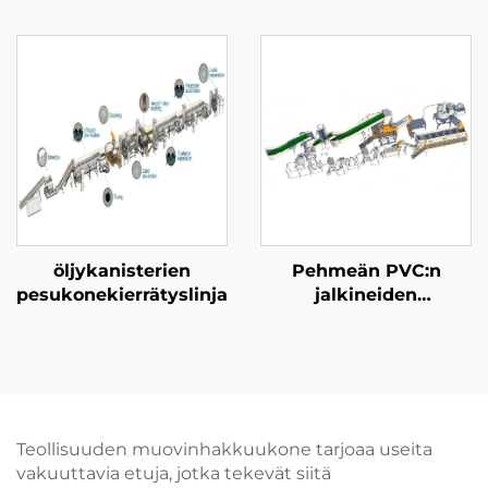
öljykanisterien
Pehmeän PVC:n
pesukonekierrätyslinja
jalkineiden
rikkominen ja pesu
kierrätyslinja
Teollisuuden muovinhakkuukone tarjoaa useita
vakuuttavia etuja, jotka tekevät siitä