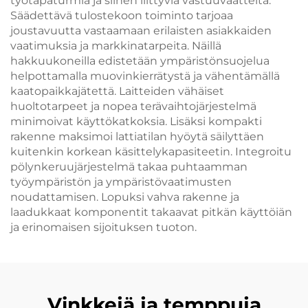
työtapaturmia ja siihen liittyviä vastuuvaatteita.
Säädettävä tulostekoon toiminto tarjoaa
joustavuutta vastaamaan erilaisten asiakkaiden
vaatimuksia ja markkinatarpeita. Näillä
hakkuukoneilla edistetään ympäristönsuojelua
helpottamalla muovinkierrätystä ja vähentämällä
kaatopaikkajätettä. Laitteiden vähäiset
huoltotarpeet ja nopea terävaihtojärjestelmä
minimoivat käyttökatkoksia. Lisäksi kompakti
rakenne maksimoi lattiatilan hyöytä säilyttäen
kuitenkin korkean käsittelykapasiteetin. Integroitu
pölynkeruujärjestelmä takaa puhtaamman
työympäristön ja ympäristövaatimusten
noudattamisen. Lopuksi vahva rakenne ja
laadukkaat komponentit takaavat pitkän käyttöiän
ja erinomaisen sijoituksen tuoton.
Vinkkejä ja temppuja