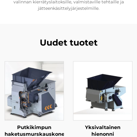
valinnan kierrätyslaitoksille, valmistaville tehtaille ja
jätteenkäsittelyjärjestelmille.
Uudet tuotet
Putkikimpun
Yksivaltainen
haketusmurskauskone
hienonni