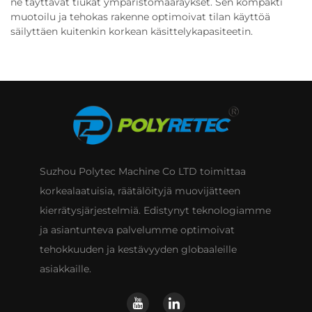
ne täyttävät tiukat ympäristömääräykset. Sen kompakti
muotoilu ja tehokas rakenne optimoivat tilan käyttöä
säilyttäen kuitenkin korkean käsittelykapasiteetin.
Suzhou Polytec Machine Co LTD toimittaa
korkealaatuisia, räätälöityjä muovijätteen
kierrätysjärjestelmiä. Edistynyt teknologiamme
ja asiantunteva palvelumme optimoivat
tehokkuuden ja kestävyyden globaaleille
asiakkaille.