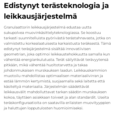
Edistynyt terästeknologia ja
leikkausjärjestelmä
Granulaattorin leikkausjärjestelmä edustaa uutta
sukupolvea muovinkäsittelyteknologiassa. Se koostuu
tarkasti suunnitelluista pyörivästä terästahnavasta, jotka on
valmistettu korkealaatuisesta karkaistusta teräksestä. Tämä
edistynyt teräsjärjestelmä sisältää innovatiivisen
geometrian, joka optimoi leikkaustehokkuutta samalla kun
vähentää energiankulutusta. Terät säilyttävät terävyytensä
pitkään, mikä vähentää huoltotarvetta ja takaa
johdonmukaisen murskauksen laadun. Leikkauskammion
muotoilu mahdollistaa optimaalisen materiaalivirran ja
estää lämmön kertymistä, suojaamalla sekä laitetta että
käsiteltyä materiaalia. Järjestelmän säädettävät
leikkausvälit mahdolluttavat tarkan säädön murskauksen
kokoa, täyttäen asiakkaan toiveet ja alan standardit. Useita
teräskonfiguraatioita on saatavilla erilaisten muovityyppien
ja haluttujen lopputulosten huomioimiseksi.