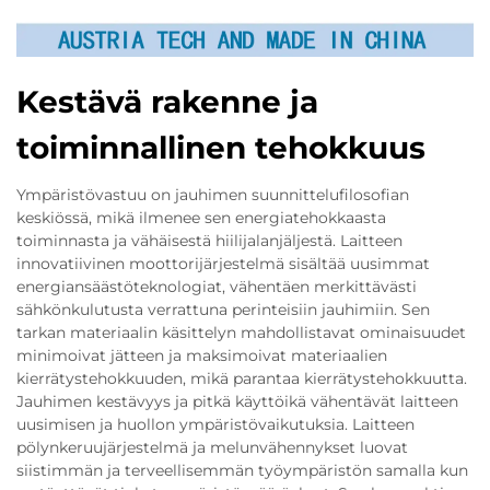
Kestävä rakenne ja
toiminnallinen tehokkuus
Ympäristövastuu on jauhimen suunnittelufilosofian
keskiössä, mikä ilmenee sen energiatehokkaasta
toiminnasta ja vähäisestä hiilijalanjäljestä. Laitteen
innovatiivinen moottorijärjestelmä sisältää uusimmat
energiansäästöteknologiat, vähentäen merkittävästi
sähkönkulutusta verrattuna perinteisiin jauhimiin. Sen
tarkan materiaalin käsittelyn mahdollistavat ominaisuudet
minimoivat jätteen ja maksimoivat materiaalien
kierrätystehokkuuden, mikä parantaa kierrätystehokkuutta.
Jauhimen kestävyys ja pitkä käyttöikä vähentävät laitteen
uusimisen ja huollon ympäristövaikutuksia. Laitteen
pölynkeruujärjestelmä ja melunvähennykset luovat
siistimmän ja terveellisemmän työympäristön samalla kun