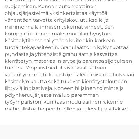
suojaamisen. Koneen automaattinen
ohjausjärjestelmä yksinkertaistaa käyttöä,
vähentäen tarvetta erityiskoulutukselle ja
minimoimalla ihmisen tekemät virheet. Sen
kompakti rakenne maksimoi tilan hyöytön
käsittelytiloissa säilyttäen kuitenkin korkean
tuotantokapasiteetin. Granulaattorin kyky tuottaa
puhdasta ja yhtenäistä granulaattia kasvattaa
kierrätetyn materiaalin arvoa ja parantaa sijoituksen
tuottoa. Ympäristöedut sisältävät jätteen
vähentymisen, hiilipäästöjen alenemisen tehokkaan
käsittelyn kautta sekä tukevat kierrätystalouteen
liittyviä initiaativeja. Koneen hiljainen toiminta ja
pölynkeruujärjestelmä luo paremman
työympäristön, kun taas modulaarinen rakenne
mahdollistaa helpon huollon ja tulevat päivitykset.