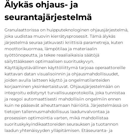
Älykäs ohjaus- ja
seurantajärjestelmä
Granulaattorissa on huipputeknologinen ohjausjärjestelmä,
joka uudistaa muovin kierrätysprosessit. Tämä älykäs
järjestelmä seuraa jatkuvasti kriittisiä parametreja, kuten
moottorikuormaa, lämpötilaa ja materiaalin
syöttönopeutta, ja tekee reaaliaikaisia säätöjä
säilyttääkseen optimaalisen suorituskyvyn.
Käyttäjäystävällinen käyttöliittymä tarjoaa operaattoreille
kattavan datan visualisoinnin ja ohjausmahdollisuudet,
joiden avulla laitteen käyttö ja ongelmatilanteiden
korjaaminen yksinkertaistuvat. Ohjausjärjestelmään on
integroitu edistynyt turvallisuusprotokolla, joka tunnistaa
ja reagoi automaattisesti mahdollisiin ongelmiin ennen
kuin ne pääsevät aiheuttamaan häiriöitä. Järjestelmässä on
tietojen tallennusmahdollisuus laadunvalvontaa ja
prosessien optimointia varten, mikä mahdollistaa
suorituskykyindikaattoreiden seurauksen ja tuotannon
laadun yhtenäisyyden ylläpitämisen. Etäseuranta- ja