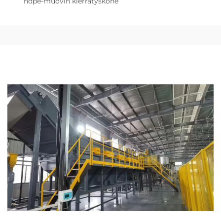
hdpe-muovin kierrätyskone