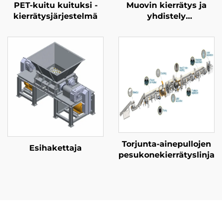
PET-kuitu kuituksi -
Muovin kierrätys ja
kierrätysjärjestelmä
yhdistely
pelletointilinja
Torjunta-ainepullojen
Esihakettaja
pesukonekierrätyslinja