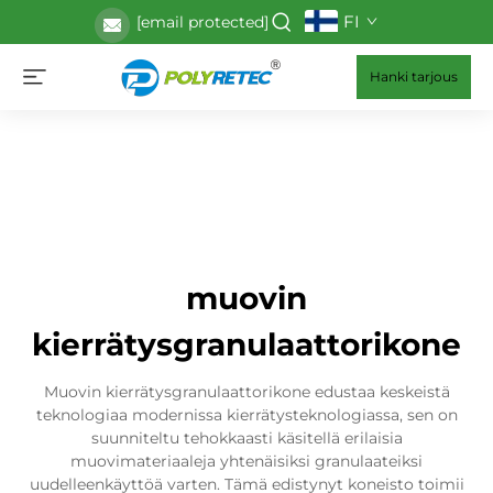
FI
[email protected]
Hanki tarjous
muovin
kierrätysgranulaattorikone
Muovin kierrätysgranulaattorikone edustaa keskeistä
teknologiaa modernissa kierrätysteknologiassa, sen on
suunniteltu tehokkaasti käsitellä erilaisia
muovimateriaaleja yhtenäisiksi granulaateiksi
uudelleenkäyttöä varten. Tämä edistynyt koneisto toimii