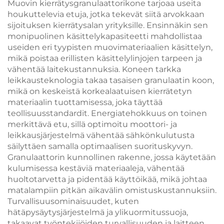
Muovin kierrätysgranulaattorikone tarjoaa useita
houkuttelevia etuja, jotka tekevät siitä arvokkaan
sijoituksen kierrätysalan yrityksille. Ensinnäkin sen
monipuolinen käsittelykapasiteetti mahdollistaa
useiden eri tyypisten muovimateriaalien käsittelyn,
mikä poistaa erillisten käsittelylinjojen tarpeen ja
vähentää laitekustannuksia. Koneen tarkka
leikkausteknologia takaa tasaisen granulaatin koon,
mikä on keskeistä korkealaatuisen kierrätetyn
materiaalin tuottamisessa, joka täyttää
teollisuusstandardit. Energiatehokkuus on toinen
merkittävä etu, sillä optimoitu moottori- ja
leikkausjärjestelmä vähentää sähkönkulutusta
säilyttäen samalla optimaalisen suorituskyvyn.
Granulaattorin kunnollinen rakenne, jossa käytetään
kulumisessa kestäviä materiaaleja, vähentää
huoltotarvetta ja pidentää käyttöikää, mikä johtaa
matalampiin pitkän aikavälin omistuskustannuksiin.
Turvallisuusominaisuudet, kuten
hätäpysäytysjärjestelmä ja ylikuormitussuoja,
takaavat työntekijöiden turvallisuuden ja laitteen