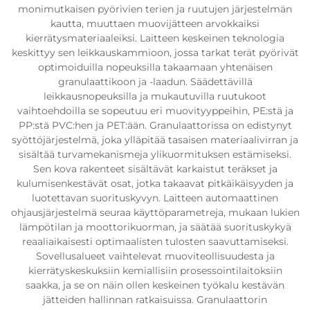
monimutkaisen pyörivien terien ja ruutujen järjestelmän
kautta, muuttaen muovijätteen arvokkaiksi
kierrätysmateriaaleiksi. Laitteen keskeinen teknologia
keskittyy sen leikkauskammioon, jossa tarkat terät pyörivät
optimoiduilla nopeuksilla takaamaan yhtenäisen
granulaattikoon ja -laadun. Säädettävillä
leikkausnopeuksilla ja mukautuvilla ruutukoot
vaihtoehdoilla se sopeutuu eri muovityyppeihin, PE:stä ja
PP:stä PVC:hen ja PET:ään. Granulaattorissa on edistynyt
syöttöjärjestelmä, joka ylläpitää tasaisen materiaalivirran ja
sisältää turvamekanismeja ylikuormituksen estämiseksi.
Sen kova rakenteet sisältävät karkaistut teräkset ja
kulumisenkestävät osat, jotka takaavat pitkäikäisyyden ja
luotettavan suorituskyvyn. Laitteen automaattinen
ohjausjärjestelmä seuraa käyttöparametreja, mukaan lukien
lämpötilan ja moottorikuorman, ja säätää suorituskykyä
reaaliaikaisesti optimaalisten tulosten saavuttamiseksi.
Sovellusalueet vaihtelevat muoviteollisuudesta ja
kierrätyskeskuksiin kemiallisiin prosessointilaitoksiin
saakka, ja se on näin ollen keskeinen työkalu kestävän
jätteiden hallinnan ratkaisuissa. Granulaattorin