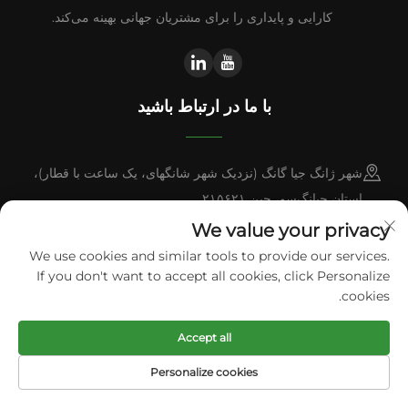
کارایی و پایداری را برای مشتریان جهانی بهینه می‌کند.
با ما در ارتباط باشید
شهر ژانگ جیا گانگ (نزدیک شهر شانگهای، یک ساعت با قطار)،
استان جیانگ‌سو، چین ۲۱۵۶۲۱
We value your privacy
+86-13338664103
We use cookies and similar tools to provide our services.
If you don't want to accept all cookies, click Personalize
[email protected]
cookies.
حق نشر © 2026 شرکت ماشین سوژو پلی‌تک محدود. همه حقوق محفوظ
Accept all
است.
سیاست حفظ حریم خصوصی
Personalize cookies
صفحه اصلی
محصولات
پست الکترونیکی
تلفن