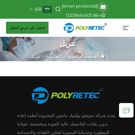
[email protected]
AR
+86 13338664103
احصل على عرض أسعار
تنزيل
الصفحة الرئيسية
>
اتصل بنا
>
تنزيل
تقدم شركة سوتشو بوليتيك ماشين المحدودة أنظمة إعادة
تدوير نفايات البلاستيك عالية الجودة ومخصصة. تقنياتنا
المتطورة وخدماتنا المتميزة تُحسّن الكفاءة والاستدامة