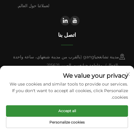
لعملائنا حول العالم.
اتصل بنا
مدينة تشانغجياgang (بالقرب من مدينة شنغهاي، ساعة واحدة
بالقطار)، مقاطعة جيانغسو، الصين 215621
We value your privacy
+86-13338664103
We use cookies and similar tools to provide our services.
If you don't want to accept all cookies, click Personalize
[email protected]
cookies.
حقوق الطبع والنشر © 2026 شركة سوتشو بوليتيك للآلات المحدودة. جميع
Accept all
الحقوق محفوظة.
سياسة الخصوصية
Personalize cookies
الصفحة الرئيسية
المنتجات
البريد الإلكتروني
الهاتف