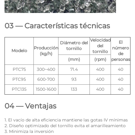
03 — Características técnicas
Velocidad
El
Diámetro del
del
Producción
número
tornillo
Modelo
tornillo
(kg/h)
de
(mm)
(rpm)
personas
PTC75
300~400
71.4
400
40
PTC95
600-700
93
400
40
PTC135
1500-1600
133
400
40
04 — Ventajas
1. El vacío de alta eficiencia mantiene las gotas IV mínimas
2. Diseño optimizado del tornillo evita el amarilleamiento
3. Minimiza la inversión