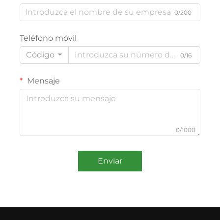
0/200
Teléfono móvil
Código
0/16
Mensaje
0/1000
Enviar