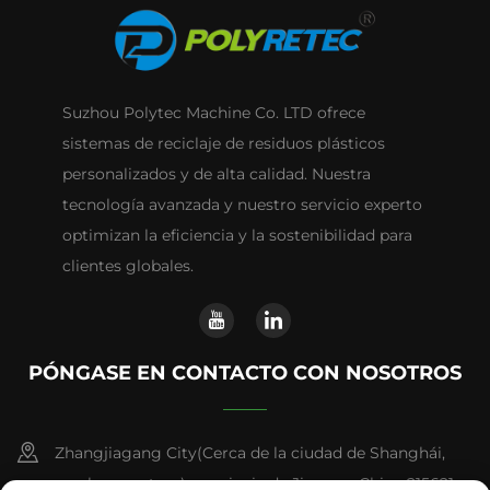
Suzhou Polytec Machine Co. LTD ofrece
sistemas de reciclaje de residuos plásticos
personalizados y de alta calidad. Nuestra
tecnología avanzada y nuestro servicio experto
optimizan la eficiencia y la sostenibilidad para
clientes globales.
PÓNGASE EN CONTACTO CON NOSOTROS
Zhangjiagang City(Cerca de la ciudad de Shanghái,
una hora en tren), provincia de Jiangsu, China 215621