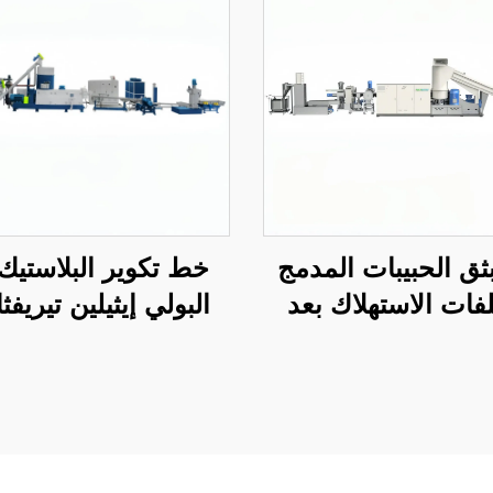
ق الحبيبات المدمج
خط تكوير البلاستيك
فات الاستهلاك بعد
البولي إيثيلين تيريفث
استخدامها
(PET) باستخدام م
البثق ثنائية البراغ