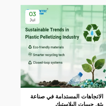
03
Jul
الاتجاهات المستدامة في صناعة
خط ت
بثق حبيبات البلاستيك
HDPE 