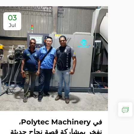
03
Jul
في Polytec Machinery،
نفخر بمشاركة قصة نجاح حديثة