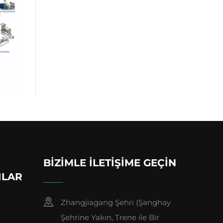
BIZIMLE İLETIŞIME GEÇIN
ILAR
Zhangjiagang Şehri (Şanghay
Şehrine Yakın, Trene ile Bir