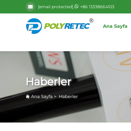
[email protected]
+86 13338664103
Ana Sayfa
Haberler
Ana Sayfa
>
Haberler