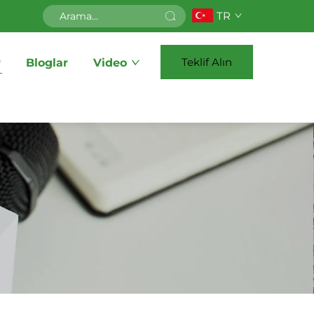
TR
Teklif Alın
r
Bloglar
Video