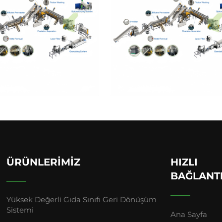
ÜRÜNLERIMIZ
HIZLI
BAĞLANT
Yüksek Değerli Gıda Sınıfı Geri Dönüşüm
Sistemi
Ana Sayfa