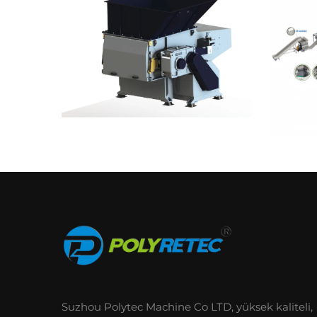
Suzhou Polytec Machine Co LTD, yüksek kaliteli,