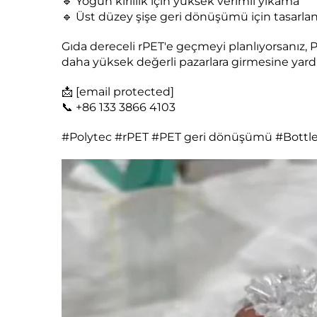
🔹 Yoğun kirlilik için yüksek verimli yıkama
🔹 Üst düzey şişe geri dönüşümü için tasarla
Gıda dereceli rPET'e geçmeyi planlıyorsanız, P
daha yüksek değerli pazarlara girmesine yardı
📩
[email protected]
📞 +86 133 3866 4103
#Polytec #rPET #PET geri dönüşümü #Bottle