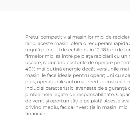
Pretul competitiv al mașinilor mici de reciclar
rând, aceste mașini oferă o recuperare rapidă a
regulă punctul de echilibru în 12-18 luni de f
firmelor mici să intre pe piața reciclării cu u
ușoare, reducând costurile de operare pe te
40% mai puțină energie decât versiunile mai 
mașini le face ideale pentru operațiuni cu spațiu
plus, operațiunile automate reduc costurile c
includ și caracteristici avansate de siguranță
problemele legate de responsabilitate. Capaci
de venit și oportunitățile pe piață. Aceste av
privind mediu, fac ca investiția în mașini mic
financiar.