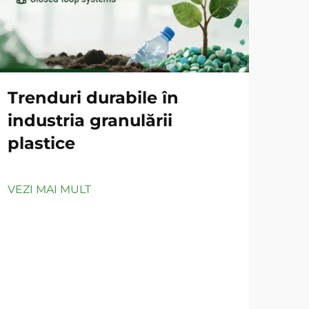
Trenduri durabile în
Li
industria granulării
pel
plastice
HD
VEZI MAI MULT
VEZ