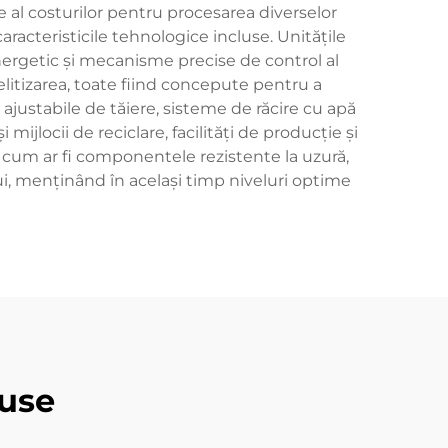
e al costurilor pentru procesarea diverselor
caracteristicile tehnologice incluse. Unitățile
rgetic și mecanisme precise de control al
elitizarea, toate fiind concepute pentru a
 ajustabile de tăiere, sisteme de răcire cu apă
ijlocii de reciclare, facilități de producție și
e, cum ar fi componentele rezistente la uzură,
ui, menținând în același timp niveluri optime
use