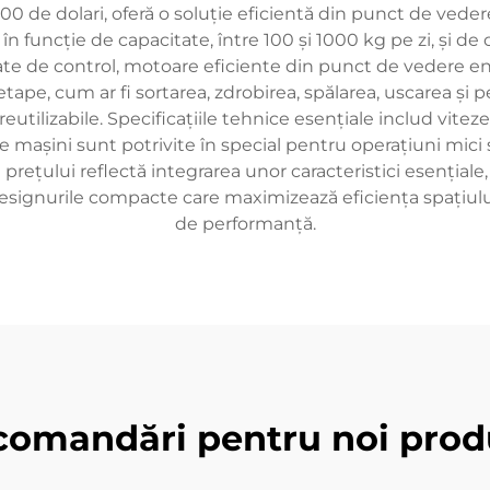
000 de dolari, oferă o soluție eficientă din punct de veder
în funcție de capacitate, între 100 și 1000 kg pe zi, și de 
e de control, motoare eficiente din punct de vedere ene
tape, cum ar fi sortarea, zdrobirea, spălarea, uscarea și p
eutilizabile. Specificațiile tehnice esențiale includ viteze
 mașini sunt potrivite în special pentru operațiuni mici și m
prețului reflectă integrarea unor caracteristici esențial
 designurile compacte care maximizează eficiența spațiul
de performanță.
comandări pentru noi prod