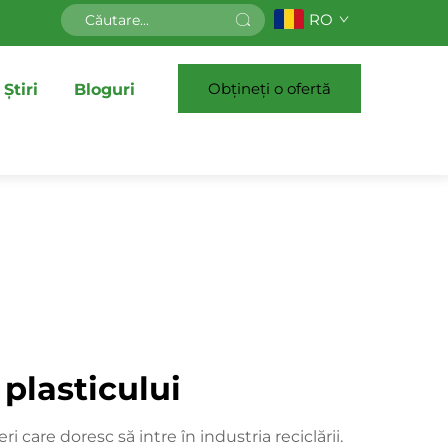
RO
Obțineți o ofertă
Știri
Bloguri
 plasticului
 care doresc să intre în industria reciclării.