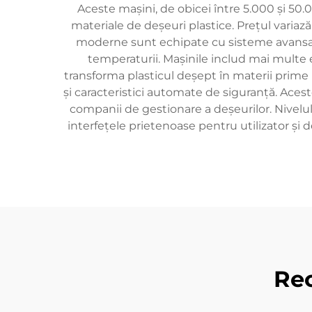
Aceste mașini, de obicei între 5.000 și 50.
materiale de deșeuri plastice. Prețul variază 
moderne sunt echipate cu sisteme avansat
temperaturii. Mașinile includ mai multe e
transforma plasticul deșept în materii prime r
și caracteristici automate de siguranță. Aceste
companii de gestionare a deșeurilor. Nivelul 
interfețele prietenoase pentru utilizator și
Re