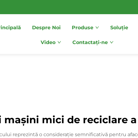
incipală
Despre Noi
Produse
Soluție
Video
Contactați-ne
 mașini mici de reciclare a
cului reprezintă o considerație semnificativă pentru afaceri