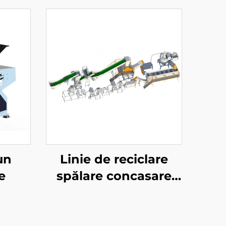
un
Linie de reciclare
e
spălare concasare
pantofi PVC flexibili