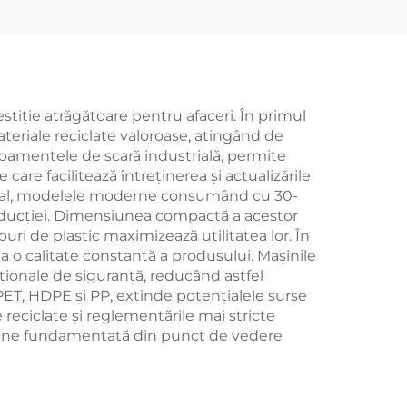
estiție atrăgătoare pentru afaceri. În primul
ateriale reciclate valoroase, atingând de
hipamentele de scară industrială, permite
care facilitează întreținerea și actualizările
nțial, modelele moderne consumând cu 30-
roducției. Dimensiunea compactă a acestor
ipuri de plastic maximizează utilitatea lor. În
 o calitate constantă a produsului. Mașinile
aționale de siguranță, reducând astfel
 PET, HDPE și PP, extinde potențialele surse
reciclate și reglementările mai stricte
și bine fundamentată din punct de vedere