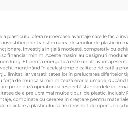
e a plasticului oferă numeroase avantaje care le fac o inv
 investiției prin transformarea deșeurilor de plastic în m
uncționare. Investiția inițială modestă, comparativ cu ec
n risc financiar minim. Aceste mașini au designuri modulare 
rmen lung. Eficiența energetică este un alt avantaj ese
vechi, menținând în același timp o calitate ridicată a p
 limitat, iar versatilitatea lor în prelucrarea diferitelor t
u forța de muncă și minimizează erorile umane, ducând la
 care protejează operatorii și respectă standardele intern
tatea de a prelucra mai multe tipuri de plastic, inclusiv
antaje, combinate cu cererea în creștere pentru materiale 
i de reciclare a plasticului să fie deosebit de oportună 