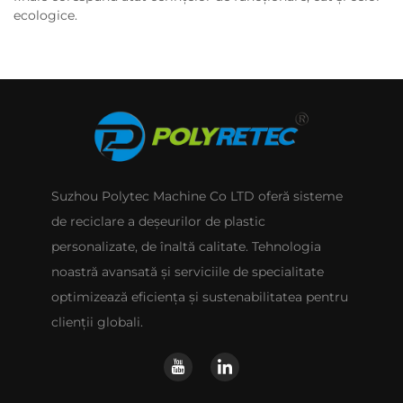
ecologice.
Suzhou Polytec Machine Co LTD oferă sisteme
de reciclare a deșeurilor de plastic
personalizate, de înaltă calitate. Tehnologia
noastră avansată și serviciile de specialitate
optimizează eficiența și sustenabilitatea pentru
clienții globali.