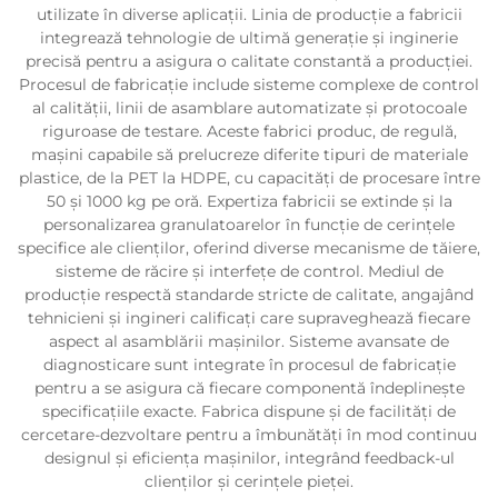
utilizate în diverse aplicații. Linia de producție a fabricii
integrează tehnologie de ultimă generație și inginerie
precisă pentru a asigura o calitate constantă a producției.
Procesul de fabricație include sisteme complexe de control
al calității, linii de asamblare automatizate și protocoale
riguroase de testare. Aceste fabrici produc, de regulă,
mașini capabile să prelucreze diferite tipuri de materiale
plastice, de la PET la HDPE, cu capacități de procesare între
50 și 1000 kg pe oră. Expertiza fabricii se extinde și la
personalizarea granulatoarelor în funcție de cerințele
specifice ale clienților, oferind diverse mecanisme de tăiere,
sisteme de răcire și interfețe de control. Mediul de
producție respectă standarde stricte de calitate, angajând
tehnicieni și ingineri calificați care supraveghează fiecare
aspect al asamblării mașinilor. Sisteme avansate de
diagnosticare sunt integrate în procesul de fabricație
pentru a se asigura că fiecare componentă îndeplinește
specificațiile exacte. Fabrica dispune și de facilități de
cercetare-dezvoltare pentru a îmbunătăți în mod continuu
designul și eficiența mașinilor, integrând feedback-ul
clienților și cerințele pieței.