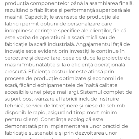
producția componentelor până la asamblarea finală,
rezultând o fiabilitate și performanță superioară ale
mașinii. Capacitățile avansate de producție ale
fabricii permit opțiuni de personalizare care
îndeplinesc cerințele specifice ale clienților, fie că
este vorba de operațiuni la scară mică sau de
fabricație la scară industrială. Angajamentul față de
inovație este evident prin investițiile continue în
cercetare și dezvoltare, ceea ce duce la proiecte de
mașini îmbunătățite și la o eficiență operațională
crescută. Eficiența costurilor este atinsă prin
procese de producție optimizate și economii de
scară, făcând echipamentele de înaltă calitate
accesibile unei piețe mai largi. Sistemul complet de
suport post-vânzare al fabricii include instruire
tehnică, servicii de întreținere și piese de schimb
disponibile rapid, asigurând timp mort minim
pentru clienți. Conștiința ecologică este
demonstrată prin implementarea unor practici de
fabricație sustenabile și prin dezvoltarea unor