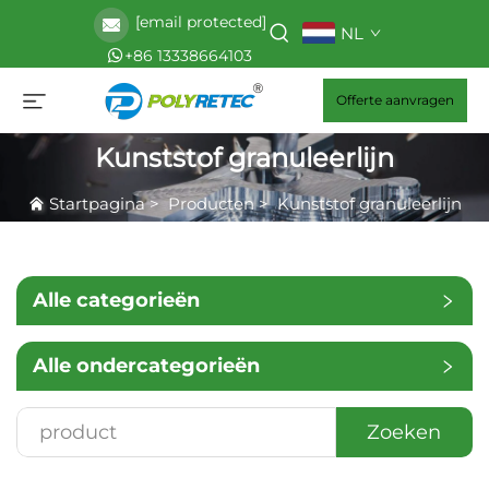
[email protected]
NL
+86 13338664103
Offerte aanvragen
Kunststof granuleerlijn
Startpagina
>
Producten
>
Kunststof granuleerlijn
Alle categorieën
Alle ondercategorieën
Zoeken