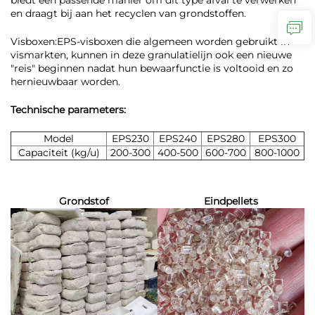
biedt een passende manier om dit type afval te verwerken
en draagt bij aan het recyclen van grondstoffen.
Visboxen:EPS-visboxen die algemeen worden gebruikt in
vismarkten, kunnen in deze granulatielijn ook een nieuwe
"reis" beginnen nadat hun bewaarfunctie is voltooid en zo
hernieuwbaar worden.
Technische parameters:
Model
EPS230
EPS240
EPS280
EPS300
Capaciteit (kg/u)
200-300
400-500
600-700
800-1000
Grondstof
Eindpellets