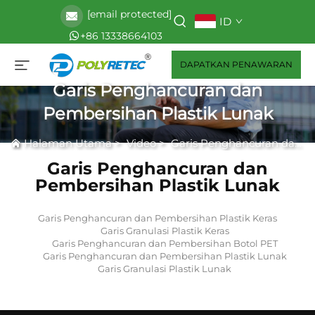
[email protected]
ID
+86 13338664103
DAPATKAN PENAWARAN
Garis Penghancuran dan
Pembersihan Plastik Lunak
Halaman Utama
>
Video
>
Garis Penghancuran dan Pembersihan Plastik Lunak
Garis Penghancuran dan
Pembersihan Plastik Lunak
Garis Penghancuran dan Pembersihan Plastik Keras
Garis Granulasi Plastik Keras
Garis Penghancuran dan Pembersihan Botol PET
Garis Penghancuran dan Pembersihan Plastik Lunak
Garis Granulasi Plastik Lunak