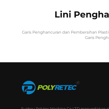
Lini Pengh
Garis Penghancuran dan Pembersihan Plasti
Garis Pengh
Suzhou Polytec Machine Co LTD menyediakan s