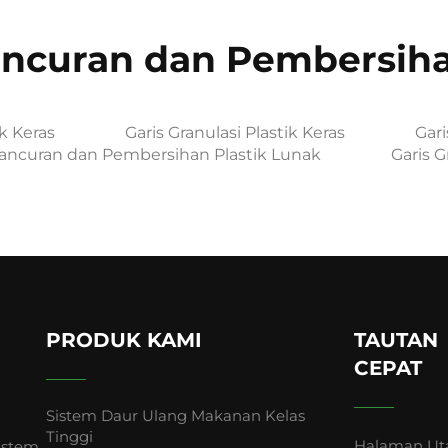
ancuran dan Pembersiha
k Keras
Garis Granulasi Plastik Keras
Gar
ancuran dan Pembersihan Plastik Lunak
Garis G
PRODUK KAMI
TAUTAN
CEPAT
Sistem Daur Ulang Makanan Kelas
Tinggi
Halaman U
istem