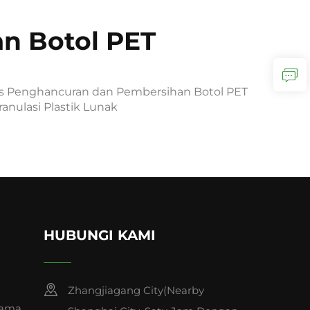
n Botol PET
is Penghancuran dan Pembersihan Botol PET
ranulasi Plastik Lunak
HUBUNGI KAMI
Zhangjiagang City(Nearby
tama