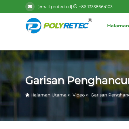
[email protected]
+86 13338664103
Halaman
Garisan Penghancur
Halaman Utama
>
Video
>
Garisan Penghanc