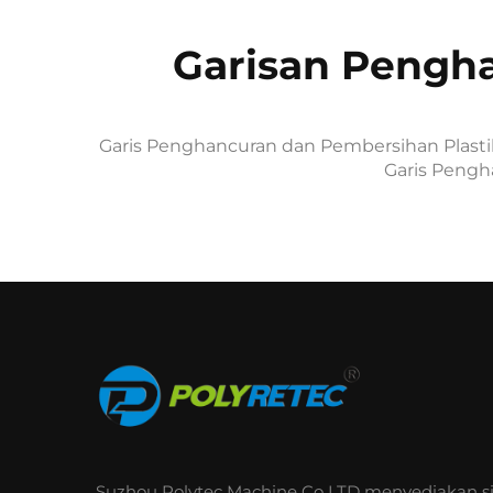
Garisan Pengha
Garis Penghancuran dan Pembersihan Plasti
Garis Pengh
Suzhou Polytec Machine Co LTD menyediakan s