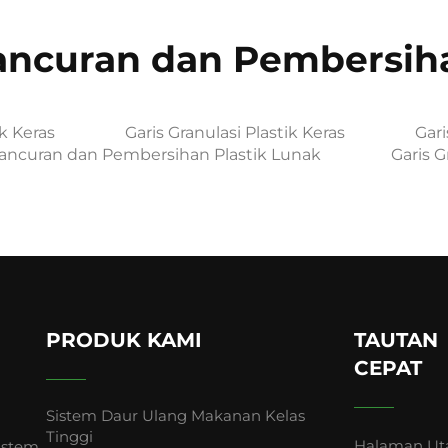
ncuran dan Pembersiha
k Keras
Garis Granulasi Plastik Keras
Gar
ancuran dan Pembersihan Plastik Lunak
Garis G
PRODUK KAMI
TAUTAN
CEPAT
Sistem Daur Ulang Makanan Kelas
Tinggi
Halaman U
istem