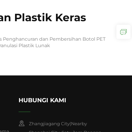
n Plastik Keras
is Penghancuran dan Pembersihan Botol PET
ranulasi Plastik Lunak
HUBUNGI KAMI
Zhangjiagang City(Nearby
tama