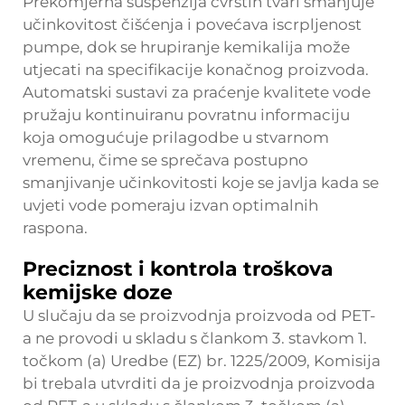
Prekomjerna suspenzija čvrstih tvari smanjuje
učinkovitost čišćenja i povećava iscrpljenost
pumpe, dok se hrupiranje kemikalija može
utjecati na specifikacije konačnog proizvoda.
Automatski sustavi za praćenje kvalitete vode
pružaju kontinuiranu povratnu informaciju
koja omogućuje prilagodbe u stvarnom
vremenu, čime se sprečava postupno
smanjivanje učinkovitosti koje se javlja kada se
uvjeti vode pomeraju izvan optimalnih
raspona.
Preciznost i kontrola troškova
kemijske doze
U slučaju da se proizvodnja proizvoda od PET-
a ne provodi u skladu s člankom 3. stavkom 1.
točkom (a) Uredbe (EZ) br. 1225/2009, Komisija
bi trebala utvrditi da je proizvodnja proizvoda