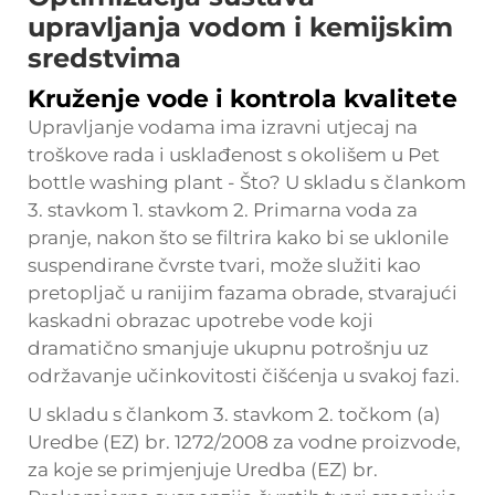
upravljanja vodom i kemijskim
sredstvima
Kruženje vode i kontrola kvalitete
Upravljanje vodama ima izravni utjecaj na
troškove rada i usklađenost s okolišem u
Pet
bottle washing plant
- Što? U skladu s člankom
3. stavkom 1. stavkom 2. Primarna voda za
pranje, nakon što se filtrira kako bi se uklonile
suspendirane čvrste tvari, može služiti kao
pretopljač u ranijim fazama obrade, stvarajući
kaskadni obrazac upotrebe vode koji
dramatično smanjuje ukupnu potrošnju uz
održavanje učinkovitosti čišćenja u svakoj fazi.
U skladu s člankom 3. stavkom 2. točkom (a)
Uredbe (EZ) br. 1272/2008 za vodne proizvode,
za koje se primjenjuje Uredba (EZ) br.