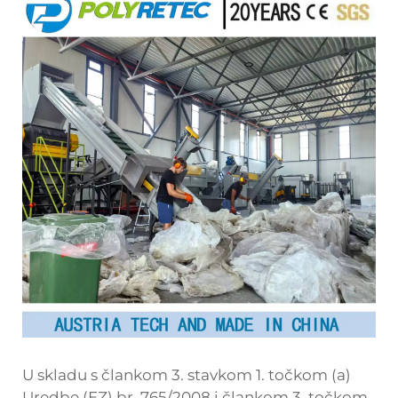
U skladu s člankom 3. stavkom 1. točkom (a)
Uredbe (EZ) br. 765/2008 i člankom 3. točkom