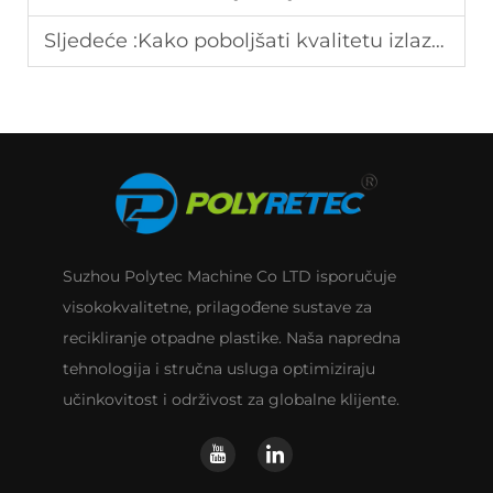
Sljedeće :
Kako poboljšati kvalitetu izlaza na strojevima za recikliranje folije?
Suzhou Polytec Machine Co LTD isporučuje
visokokvalitetne, prilagođene sustave za
recikliranje otpadne plastike. Naša napredna
tehnologija i stručna usluga optimiziraju
učinkovitost i održivost za globalne klijente.