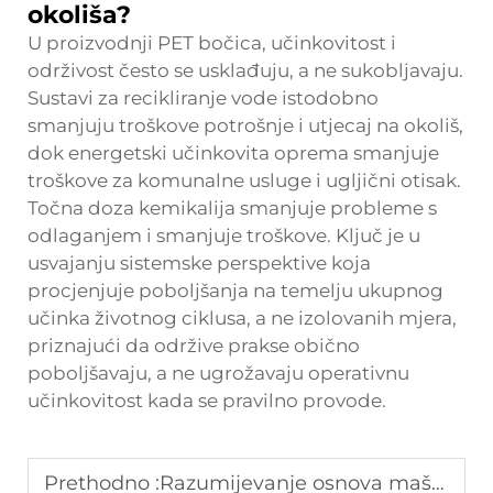
okoliša?
U proizvodnji PET bočica, učinkovitost i
održivost često se usklađuju, a ne sukobljavaju.
Sustavi za recikliranje vode istodobno
smanjuju troškove potrošnje i utjecaj na okoliš,
dok energetski učinkovita oprema smanjuje
troškove za komunalne usluge i ugljični otisak.
Točna doza kemikalija smanjuje probleme s
odlaganjem i smanjuje troškove. Ključ je u
usvajanju sistemske perspektive koja
procjenjuje poboljšanja na temelju ukupnog
učinka životnog ciklusa, a ne izolovanih mjera,
priznajući da održive prakse obično
poboljšavaju, a ne ugrožavaju operativnu
učinkovitost kada se pravilno provode.
Prethodno :
Razumijevanje osnova mašine za reciklažu plastičnih folija