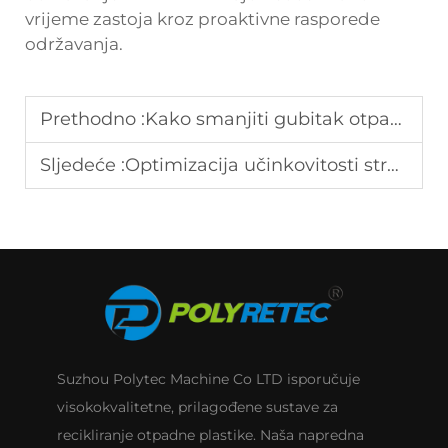
vrijeme zastoja kroz proaktivne rasporede
održavanja.
Prethodno :
Kako smanjiti gubitak otpada u sustavima za recikliranje PET-a?
Sljedeće :
Optimizacija učinkovitosti stroja za ekstrudiranje plastičnih peleta
Suzhou Polytec Machine Co LTD isporučuje
visokokvalitetne, prilagođene sustave za
recikliranje otpadne plastike. Naša napredna