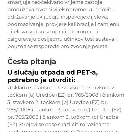
smanjuje neočekivano vrijeme zastoja i
produžava životni vijek opreme. U redovitu
održavanje uključuju inspekcije dijelova,
podmazivanje, provjere kalibracije i zamjenu
dijelova koji su se oprali. Ti programi
osiguravaju dosljednu učinkovitost sustava i
pouzdane rasporede proizvodnje peleta.
Česta pitanja
U slučaju otpada od PET-a,
potrebno je utvrditi:
U skladu s člankom 3. stavkom 1. stavkom 2.
točkom (a) Uredbe (EZ) br. 765/2008 i člankom
3. stavkom 2. točkom (b) Uredbe (EZ) br.
765/2008 i člankom 3. točkom (c) Uredbe (EZ)
br. 765/2008 i člankom 3. točkom (c) Uredbe
(EZ) Strojevi se nose s različitim razinama
kontaminacije i mogu obrađivati i prozirne i