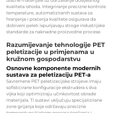
ulazne materijale uz održavanje dosljednog
kvaliteta ishoda. Integriranje precizne kontrole
temperature, automatiziranih sustava za
hranjenje i praćenja kvalitete osigurava da
dobiveni peleti ispunjavaju stroge industrijske
standarde za naknadne proizvodne procese.
Razumijevanje tehnologije PET
peletizacije u primjenama u
kružnom gospodarstvu
Osnovne komponente modernih
sustava za peletizaciju PET-a
Savremene PET peletizacijske strojeve imaju
sofisticirane konfiguracije ekstrudera s dva
vijka koji optimiziraju učinkovitost obrade
materijala. Ti sustavi uključuju specijalizirane
zone grijanja koje održavaju precizne
temperature tijekom procesa topljenja i