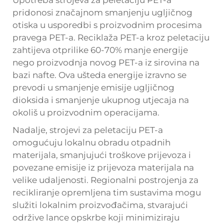
Upotreba strojeva za peletaciju PET-a
pridonosi značajnom smanjenju ugljičnog
otiska u usporedbi s proizvodnim procesima
pravega PET-a. Reciklaža PET-a kroz peletaciju
zahtijeva otprilike 60-70% manje energije
nego proizvodnja novog PET-a iz sirovina na
bazi nafte. Ova ušteda energije izravno se
prevodi u smanjenje emisije ugljičnog
dioksida i smanjenje ukupnog utjecaja na
okoliš u proizvodnim operacijama.
Nadalje, strojevi za peletaciju PET-a
omogućuju lokalnu obradu otpadnih
materijala, smanjujući troškove prijevoza i
povezane emisije iz prijevoza materijala na
velike udaljenosti. Regionalni postrojenja za
recikliranje opremljena tim sustavima mogu
služiti lokalnim proizvođačima, stvarajući
održive lance opskrbe koji minimiziraju