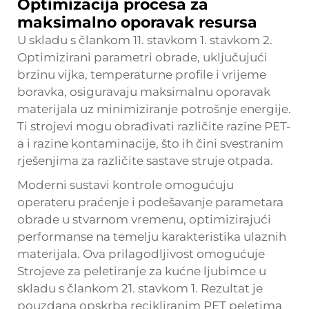
Optimizacija procesa za
maksimalno oporavak resursa
U skladu s člankom 11. stavkom 1. stavkom 2.
Optimizirani parametri obrade, uključujući
brzinu vijka, temperaturne profile i vrijeme
boravka, osiguravaju maksimalnu oporavak
materijala uz minimiziranje potrošnje energije.
Ti strojevi mogu obrađivati različite razine PET-
a i razine kontaminacije, što ih čini svestranim
rješenjima za različite sastave struje otpada.
Moderni sustavi kontrole omogućuju
operateru praćenje i podešavanje parametara
obrade u stvarnom vremenu, optimizirajući
performanse na temelju karakteristika ulaznih
materijala. Ova prilagodljivost omogućuje
Strojeve za peletiranje za kućne ljubimce
u
skladu s člankom 21. stavkom 1. Rezultat je
pouzdana opskrba recikliranim PET peletima