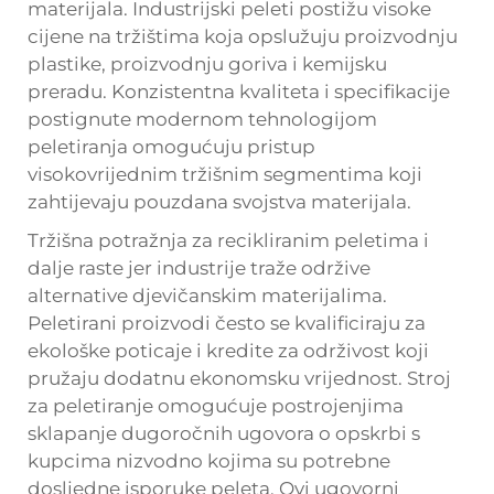
materijala. Industrijski peleti postižu visoke
cijene na tržištima koja opslužuju proizvodnju
plastike, proizvodnju goriva i kemijsku
preradu. Konzistentna kvaliteta i specifikacije
postignute modernom tehnologijom
peletiranja omogućuju pristup
visokovrijednim tržišnim segmentima koji
zahtijevaju pouzdana svojstva materijala.
Tržišna potražnja za recikliranim peletima i
dalje raste jer industrije traže održive
alternative djevičanskim materijalima.
Peletirani proizvodi često se kvalificiraju za
ekološke poticaje i kredite za održivost koji
pružaju dodatnu ekonomsku vrijednost. Stroj
za peletiranje omogućuje postrojenjima
sklapanje dugoročnih ugovora o opskrbi s
kupcima nizvodno kojima su potrebne
dosljedne isporuke peleta. Ovi ugovorni