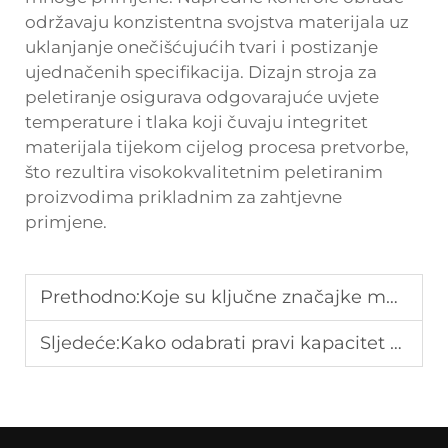
održavaju konzistentna svojstva materijala uz
uklanjanje onečišćujućih tvari i postizanje
ujednačenih specifikacija. Dizajn stroja za
peletiranje osigurava odgovarajuće uvjete
temperature i tlaka koji čuvaju integritet
materijala tijekom cijelog procesa pretvorbe,
što rezultira visokokvalitetnim peletiranim
proizvodima prikladnim za zahtjevne
primjene.
Prethodno:
Koje su ključne značajke moderne mašine za peletizaciju PET-a?
Sljedeće:
Kako odabrati pravi kapacitet recikliranja plastične folije?