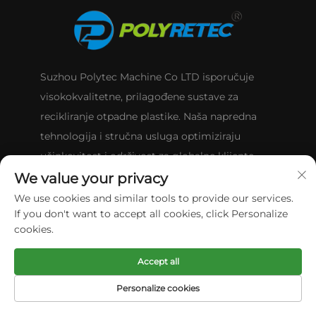
Suzhou Polytec Machine Co LTD isporučuje
visokokvalitetne, prilagođene sustave za
recikliranje otpadne plastike. Naša napredna
tehnologija i stručna usluga optimiziraju
učinkovitost i održivost za globalne klijente.
We value your privacy
We use cookies and similar tools to provide our services.
If you don't want to accept all cookies, click Personalize
KONTAKTIRAJTE NAS
cookies.
Accept all
Zhangjiagang City(Nearby Shanghai City ,One Hour
Personalize cookies
By Train) ,Jiangsu Province,China 215621
POČETNA
PROIZVODI
E-MAIL
TEL
STRANICA