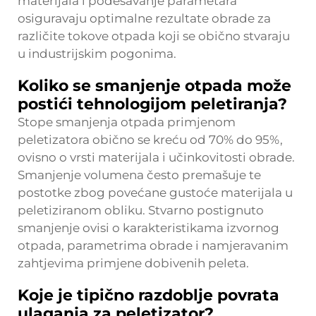
materijala i podešavanje parametara
osiguravaju optimalne rezultate obrade za
različite tokove otpada koji se obično stvaraju
u industrijskim pogonima.
Koliko se smanjenje otpada može
postići tehnologijom peletiranja?
Stope smanjenja otpada primjenom
peletizatora obično se kreću od 70% do 95%,
ovisno o vrsti materijala i učinkovitosti obrade.
Smanjenje volumena često premašuje te
postotke zbog povećane gustoće materijala u
peletiziranom obliku. Stvarno postignuto
smanjenje ovisi o karakteristikama izvornog
otpada, parametrima obrade i namjeravanim
zahtjevima primjene dobivenih peleta.
Koje je tipično razdoblje povrata
ulaganja za peletizator?