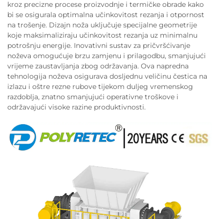
kroz precizne procese proizvodnje i termičke obrade kako
bi se osigurala optimalna učinkovitost rezanja i otpornost
na trošenje. Dizajn noža uključuje specijalne geometrije
koje maksimaliziraju učinkovitost rezanja uz minimalnu
potrošnju energije. Inovativni sustav za pričvršćivanje
noževa omogućuje brzu zamjenu i prilagodbu, smanjujući
vrijeme zaustavljanja zbog održavanja. Ova napredna
tehnologija noževa osigurava dosljednu veličinu čestica na
izlazu i oštre rezne rubove tijekom duljeg vremenskog
razdoblja, znatno smanjujući operativne troškove i
održavajući visoke razine produktivnosti.