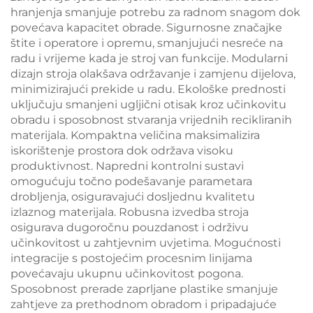
hranjenja smanjuje potrebu za radnom snagom dok
povećava kapacitet obrade. Sigurnosne značajke
štite i operatore i opremu, smanjujući nesreće na
radu i vrijeme kada je stroj van funkcije. Modularni
dizajn stroja olakšava održavanje i zamjenu dijelova,
minimizirajući prekide u radu. Ekološke prednosti
uključuju smanjeni ugljični otisak kroz učinkovitu
obradu i sposobnost stvaranja vrijednih recikliranih
materijala. Kompaktna veličina maksimalizira
iskorištenje prostora dok održava visoku
produktivnost. Napredni kontrolni sustavi
omogućuju točno podešavanje parametara
drobljenja, osiguravajući dosljednu kvalitetu
izlaznog materijala. Robusna izvedba stroja
osigurava dugoročnu pouzdanost i održivu
učinkovitost u zahtjevnim uvjetima. Mogućnosti
integracije s postojećim procesnim linijama
povećavaju ukupnu učinkovitost pogona.
Sposobnost prerade zaprljane plastike smanjuje
zahtjeve za prethodnom obradom i pripadajuće