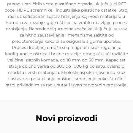
preradu različitih vrsta plastičnog otpada, uključujući PET
boce, HDPE spremnike i industrijske plastične ostatke. Stroj
radi uz sofisticiran sustav hranjenja koji vodi materijale u
komoru za rezanje, gdje oštrice na vratilu obavljaju proces
drobljenja. Napredne sigurnosne značajke uključuju sustav
za hitno zaustavljanje i mehanizme zaštite od
preopterećenja kako bi se osigurala sigurna uporaba.
Proces drobljenja može se prilagoditi kroz regulaciju
konfiguracije oštrica i brzine rotacije, omogućujući različite
veličine izlaznih komada, od 10 mm do 50 mm. Kapacitet
stroja obično varira od 300 do 1000 kg po satu, ovisno o
modelu i vrsti materijala. Ekološki aspekti rješeni su kroz
sustave za prikupljanje prašine i smanjenje buke, što čini
stroj prikladnim za rad unutar i izvan zatvorenih prostorija.
Novi proizvodi