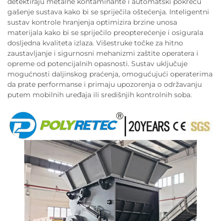
detektiraju metalne kontaminante i automatski pokreću
gašenje sustava kako bi se spriječila oštećenja. Inteligentni
sustav kontrole hranjenja optimizira brzine unosa
materijala kako bi se spriječilo preopterećenje i osigurala
dosljedna kvaliteta izlaza. Višestruke točke za hitno
zaustavljanje i sigurnosni mehanizmi zaštite operatera i
opreme od potencijalnih opasnosti. Sustav uključuje
mogućnosti daljinskog praćenja, omogućujući operaterima
da prate performanse i primaju upozorenja o održavanju
putem mobilnih uređaja ili središnjih kontrolnih soba.