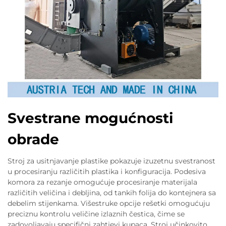
Svestrane mogućnosti
obrade
Stroj za usitnjavanje plastike pokazuje izuzetnu svestranost
u procesiranju različitih plastika i konfiguracija. Podesiva
komora za rezanje omogućuje procesiranje materijala
različitih veličina i debljina, od tankih folija do kontejnera sa
debelim stijenkama. Višestruke opcije rešetki omogućuju
preciznu kontrolu veličine izlaznih čestica, čime se
zadovoljavaju specifični zahtjevi kupaca. Stroj učinkovito