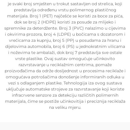
je svaki broj smješten u trokut sastavljen od strelica, koji
predstavlja određenu vrstu polimernog plastičnog
materijala. Broj 1 (PET) najčešće se koristi za boce za pića,
dok se broj 2 (HDPE) koristi za posude za mlijeko i
spremnike za deterdžente. Broj 3 (PVC) nalazimo u cijevima
i okvirima prozora, broj 4 (LDPE) u bočicama s dozatorom i
vrećicama za kupnju, broj 5 (PP) u posudama za hranu i
dijelovima automobila, broj 6 (PS) u jednokratnim vilicama
i noževima te ambalaži, dok broj 7 predstavlja sve ostale
vrste plastike. Ovaj sustav omogućuje učinkovito
razvrstavanje u reciklažnim centrima, pomaže
proizvođačima da održe dosljednost u procesima reciklaže i
omogućava potrošačima donošenje informiranih odluka u
vezi s odlaganjem plastike. Tehnologija iza ovog sustava
uključuje automatske strojeve za razvrstavanje koji koriste
infracrvene senzore za detekciju različitih polimernih
materijala, čime se postiže učinkovitija i preciznija reciklaža
na veliku mjeru.