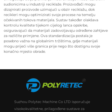
sudionicima u industriji reciklaže. Proizvođači mogu
dizajnirati proizvode uzimajući u obzir reciklažu, dok
recikleri mogu optimizirati svoje procese na temelju
očekivanih tokova materijala. Sustav također olakšava
kontrolu kvalitete tijekom cijelog lanca opskrbe,
osiguravajući da materijali zadovoljavaju određene zahtjeve
za različite primjene. Ova standardizacija postala je
posebno važna na globalnim tržištima, gdje materijali
mogu prijeći više granica prije nego što dostignu svoje
konačno mjesto obrade.
Suzhou Polytec Machine Co LTD isporučuje
visokokvalitetne, prilagođene sustave za