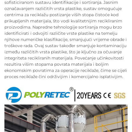
sofisticiranom sustavu identifikacije i sortiranja. Jasnim
označavanjem različitih vrsta plastike, sustav omogućuje
centrima za reciklažu postizanje viših stopa čistoće kod
prikupljenih materijala, što vodi kvalitetnijim recikliranim
proizvodima. Napredne tehnologije sortiranja mogu brzo
identificirati i odvojiti različite vrste plastike na temelju
njihove numeričke klasifikacije, smanjujući vrijeme obrade i
troškove rada. Ovaj sustav također smanjuje kontaminaciju
između različitih vrsta plastike, što je ključno za očuvanje
integriteta recikliranih materijala. Povećanje učinkovitosti
rezultira višim stopama povrata materijala i boljim
ekonomskim povratima za operacije reciklaže, čime se cijeli
proces reciklaže čini održivijim i komercijalno isplativijim.