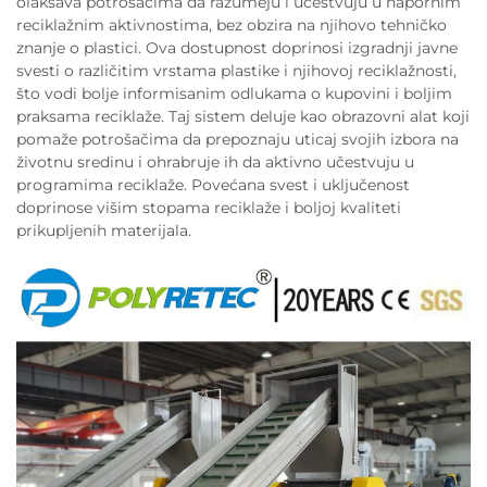
olakšava potrošačima da razumeju i učestvuju u napornim
reciklažnim aktivnostima, bez obzira na njihovo tehničko
znanje o plastici. Ova dostupnost doprinosi izgradnji javne
svesti o različitim vrstama plastike i njihovoj reciklažnosti,
što vodi bolje informisanim odlukama o kupovini i boljim
praksama reciklaže. Taj sistem deluje kao obrazovni alat koji
pomaže potrošačima da prepoznaju uticaj svojih izbora na
životnu sredinu i ohrabruje ih da aktivno učestvuju u
programima reciklaže. Povećana svest i uključenost
doprinose višim stopama reciklaže i boljoj kvaliteti
prikupljenih materijala.