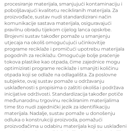
procesiranje materijala, smanjujući kontaminaciju i
poboljšavajući kvalitetu recikliranih materijala. Za
proizvođače, sustav nudi standardizirani način
komunikacije sastava materijala, osiguravajući
pravilnu obradu tijekom cijelog lanca opskrbe.
Brojevni sustav također pomaže u smanjenju
utjecaja na okoliš omogućujući učinkovitije
programe reciklaže i promičući upotrebu materijala
pogodnih za reciklažu. Omogućuje bolje praćenje
tokova plastike kao otpada, čime zajednice mogu
optimizirati programe reciklaže i smanjiti količinu
otpada koji se odlaže na odlagališta. Za poslovne
subjekte, ovaj sustav pomaže u održavanju
usklađenosti s propisima o zaštiti okoliša i podržava
inicijative održivosti. Standardizacija također potiče
međunarodnu trgovinu recikliranim materijalima
time što nudi zajednički jezik za identifikaciju
materijala. Nadalje, sustav pomaže u donošenju
odluka o konstrukciji proizvoda, pomažući
proizvođačima u odabiru materijala koji su usklađeni