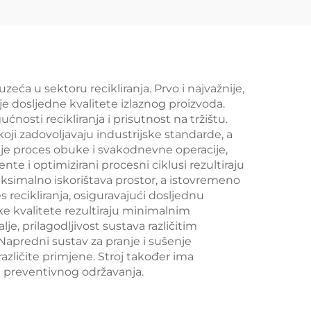
zeća u sektoru recikliranja. Prvo i najvažnije,
e dosljedne kvalitete izlaznog proizvoda.
osti recikliranja i prisutnost na tržištu.
koji zadovoljavaju industrijske standarde, a
vljuje proces obuke i svakodnevne operacije,
 i optimizirani procesni ciklusi rezultiraju
ksimalno iskorištava prostor, a istovremeno
 recikliranja, osiguravajući dosljednu
ke kvalitete rezultiraju minimalnim
, prilagodljivost sustava različitim
Napredni sustav za pranje i sušenje
različite primjene. Stroj također ima
 preventivnog održavanja.