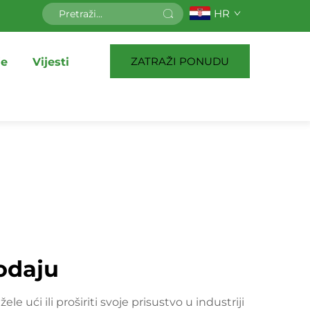
HR
ZATRAŽI PONUDU
je
Vijesti
rodaju
 ući ili proširiti svoje prisustvo u industriji