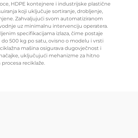
boce, HDPE kontejnere i industrijske plastične
ranja koji uključuje sortiranje, drobljenje,
primjene. Zahvaljujući svom automatiziranom
odnje uz minimalnu intervenciju operatera.
ljenim specifikacijama izlaza, čime postaje
 do 500 kg po satu, ovisno o modelu i vrsti
reciklažna mašina osigurava dugovječnost i
načajke, uključujući mehanizme za hitno
 procesa reciklaže.