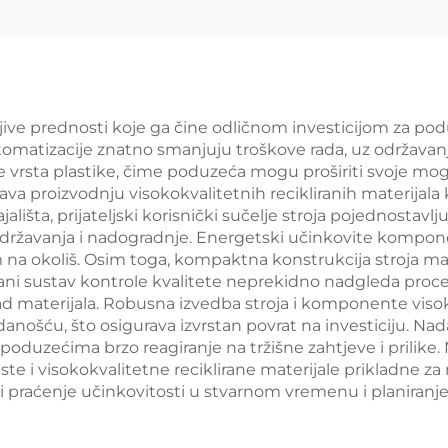
rljive prednosti koje ga čine odličnom investicijom za podu
omatizacije znatno smanjuju troškove rada, uz održavanj
vrsta plastike, čime poduzeća mogu proširiti svoje mogućn
ava proizvodnju visokokvalitetnih recikliranih materijala 
tajališta, prijateljski korisnički sučelje stroja pojednosta
ržavanja i nadogradnje. Energetski učinkovite komponente
na okoliš. Osim toga, kompaktna konstrukcija stroja ma
rani sustav kontrole kvalitete neprekidno nadgleda proces
ad materijala. Robusna izvedba stroja i komponente viso
u, što osigurava izvrstan povrat na investiciju. Nadalje
oduzećima brzo reagiranje na tržišne zahtjeve i prilike. 
te i visokokvalitetne reciklirane materijale prikladne za 
praćenje učinkovitosti u stvarnom vremenu i planiranje