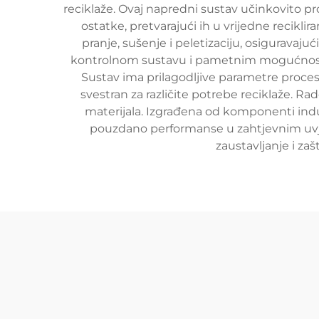
reciklaže. Ovaj napredni sustav učinkovito pr
ostatke, pretvarajući ih u vrijedne recikli
pranje, sušenje i peletizaciju, osiguravaj
kontrolnom sustavu i pametnim mogućnostim
Sustav ima prilagodljive parametre procesu
svestran za različite potrebe reciklaže. R
materijala. Izgrađena od komponenti indus
pouzdano performanse u zahtjevnim uvje
zaustavljanje i za