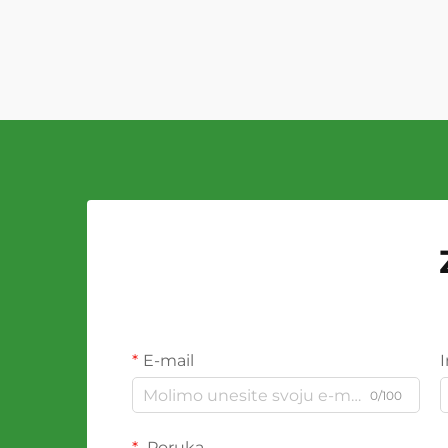
E-mail
0/100
Poruka