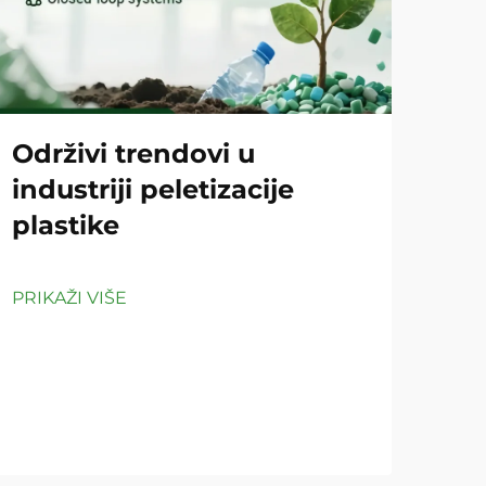
Održivi trendovi u
Ko
industriji peletizacije
pe
plastike
či
PRIKAŽI VIŠE
PRIK