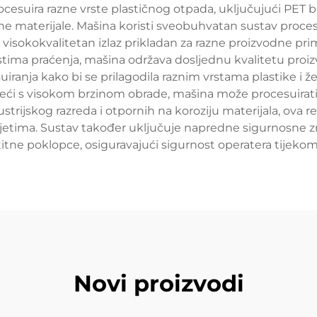
ocesuira razne vrste plastičnog otpada, uključujući PET 
rane materijale. Mašina koristi sveobuhvatan sustav procesui
ući visokokvalitetan izlaz prikladan za razne proizvodne 
a praćenja, mašina održava dosljednu kvalitetu proizv
iranja kako bi se prilagodila raznim vrstama plastike i že
adeći s visokom brzinom obrade, mašina može procesuirati
trijskog razreda i otpornih na koroziju materijala, ova 
tima. Sustav također uključuje napredne sigurnosne z
štitne poklopce, osiguravajući sigurnost operatera tijekom
Novi proizvodi