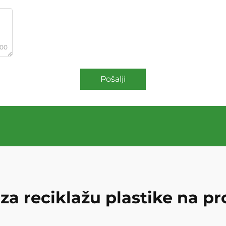
000
Pošalji
 za reciklažu plastike na p