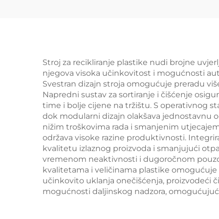
Stroj za recikliranje plastike nudi brojne uvje
njegova visoka učinkovitost i mogućnosti aut
Svestran dizajn stroja omogućuje preradu više 
Napredni sustav za sortiranje i čišćenje osigur
time i bolje cijene na tržištu. S operativnog s
dok modularni dizajn olakšava jednostavnu od
nižim troškovima rada i smanjenim utjecajem 
održava visoke razine produktivnosti. Integri
kvalitetu izlaznog proizvoda i smanjujući otp
vremenom neaktivnosti i dugoročnom pouzdanošć
kvalitetama i veličinama plastike omogućuje p
učinkovito uklanja onečišćenja, proizvodeći čis
mogućnosti daljinskog nadzora, omogućujući 