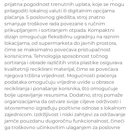
prijatna pogodnost trenutnih uplata, koje se mogu
prilagoditi lokalnoj valuti ili digitalnim opcijama
plaćanja. S poslovnog gledišta, stroj znatno
smanjuje troškove rada povezane s ručnim
prikupljanjem i sortiranjem otpada. Kompaktni
dizajn omogućuje fleksibilnu ugradnju na raznim
lokacijama, od supermarketa do javnih prostora,
čime se maksimalno povećava pristupačnost
korisnicima. Tehnologija sposobnost točnog
sortiranja i obrade različitih vrsta plastike osigurava
kvalitetniji reciklirani materijal, čime se povećava
njegova tržišna vrijednost. Mogućnosti praćenja
podataka omogućuju vrijedne uvide u obrasce
recikliranja i ponašanje korisnika, što omogućuje
bolje upravljanje resursima. Dodatno, stroj pomaže
organizacijama da ostvare svoje ciljeve održivosti i
istovremeno izgrađuju pozitivne odnose s lokalnom
zajednicom. Izdržljivost i niski zahtjevi za održavanje
jamče pouzdanu dugoročnu funkcionalnost, čineći
ga troškovno učinkovitim ulaganjem za poslovne