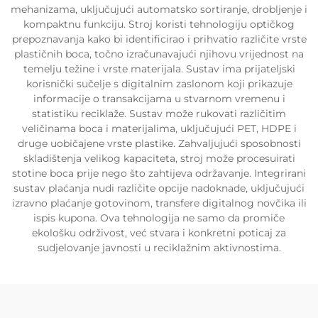
mehanizama, uključujući automatsko sortiranje, drobljenje i
kompaktnu funkciju. Stroj koristi tehnologiju optičkog
prepoznavanja kako bi identificirao i prihvatio različite vrste
plastičnih boca, točno izračunavajući njihovu vrijednost na
temelju težine i vrste materijala. Sustav ima prijateljski
korisnički sučelje s digitalnim zaslonom koji prikazuje
informacije o transakcijama u stvarnom vremenu i
statistiku reciklaže. Sustav može rukovati različitim
veličinama boca i materijalima, uključujući PET, HDPE i
druge uobičajene vrste plastike. Zahvaljujući sposobnosti
skladištenja velikog kapaciteta, stroj može procesuirati
stotine boca prije nego što zahtijeva održavanje. Integrirani
sustav plaćanja nudi različite opcije nadoknade, uključujući
izravno plaćanje gotovinom, transfere digitalnog novčika ili
ispis kupona. Ova tehnologija ne samo da promiče
ekološku održivost, već stvara i konkretni poticaj za
sudjelovanje javnosti u reciklažnim aktivnostima.