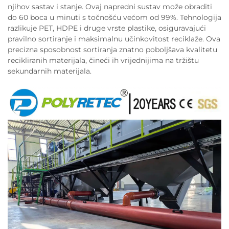
njihov sastav i stanje. Ovaj napredni sustav može obraditi
do 60 boca u minuti s točnošću većom od 99%. Tehnologija
razlikuje PET, HDPE i druge vrste plastike, osiguravajući
pravilno sortiranje i maksimalnu učinkovitost reciklaže. Ova
precizna sposobnost sortiranja znatno poboljšava kvalitetu
recikliranih materijala, čineći ih vrijednijima na tržištu
sekundarnih materijala.