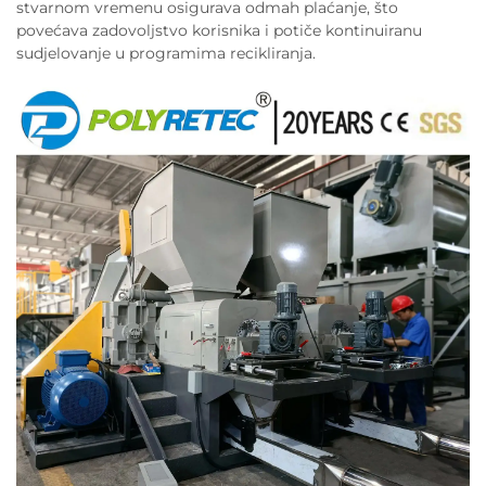
stvarnom vremenu osigurava odmah plaćanje, što
povećava zadovoljstvo korisnika i potiče kontinuiranu
sudjelovanje u programima recikliranja.