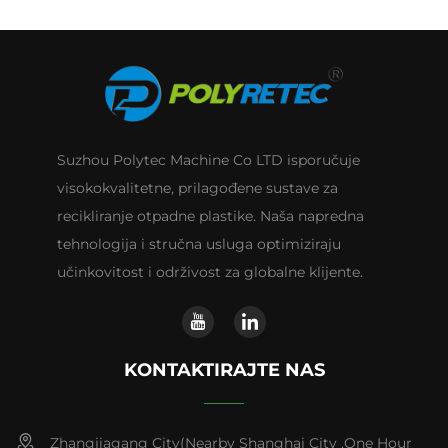
Suzhou Polytec Machine Co LTD isporučuje
visokokvalitetne, prilagođene sustave za
recikliranje otpadne plastike. Naša napredna
tehnologija i stručna usluga optimiziraju
učinkovitost i održivost za globalne klijente.
KONTAKTIRAJTE NAS
Zhangjiagang City(Nearby Shanghai City ,One Hour