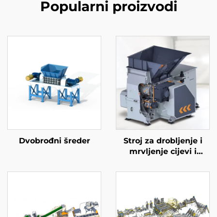
Popularni proizvodi
Dvobrođni šreder
Stroj za drobljenje i
mrvljenje cijevi i
grudvica