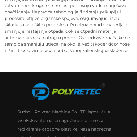
zatvorenom krugu minimizira potrošnju vode i sprječava
onečišćenje. Napredna tehnologija filtriranja prikuplja i
procesira letljive organske spojeve, osiguravajući rad u
skladu s ekološkim propisima. Precizna obrada materijala
smanjuje nastajanje otpada, dok se otpadni materijal
automatski vraća natrag u proces. Ove održive značajke ne
samo da smanjuju utjecaj na okoliš, već također doprinose
nižim troškovima rada i poboljšanoj zakonskoj usklađenosti.
Suzhou Polytec Machine Co LTD isporučuje
visokokvalitetne, prilagođene sustave za
recikliranje otpadne plastike. Naša napredna