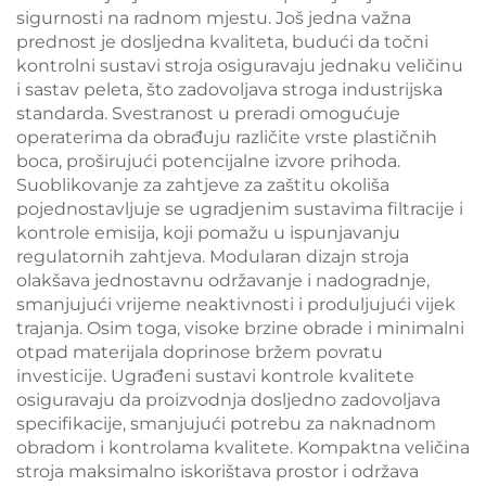
sigurnosti na radnom mjestu. Još jedna važna
prednost je dosljedna kvaliteta, budući da točni
kontrolni sustavi stroja osiguravaju jednaku veličinu
i sastav peleta, što zadovoljava stroga industrijska
standarda. Svestranost u preradi omogućuje
operaterima da obrađuju različite vrste plastičnih
boca, proširujući potencijalne izvore prihoda.
Suoblikovanje za zahtjeve za zaštitu okoliša
pojednostavljuje se ugradjenim sustavima filtracije i
kontrole emisija, koji pomažu u ispunjavanju
regulatornih zahtjeva. Modularan dizajn stroja
olakšava jednostavnu održavanje i nadogradnje,
smanjujući vrijeme neaktivnosti i produljujući vijek
trajanja. Osim toga, visoke brzine obrade i minimalni
otpad materijala doprinose bržem povratu
investicije. Ugrađeni sustavi kontrole kvalitete
osiguravaju da proizvodnja dosljedno zadovoljava
specifikacije, smanjujući potrebu za naknadnom
obradom i kontrolama kvalitete. Kompaktna veličina
stroja maksimalno iskorištava prostor i održava