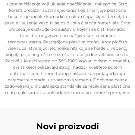
sustava čišćenja koji uklanja onečišćenja i naljepnice. Stroj
koristi precizan sustav sjeckanja koji smanjuje plastične
boce na jednolike komadiće, nakon čega slijedi temeljito
pranje i sušenje kako bi se osigurala čistoća materijala. Srce
procesa je ekstruderski sustav u kojem se čisti komadići
topi i homogenizira pri pažljivo kontroliranim
temperaturama. Rastopljena plastika prolazi kroz ploču s
više rupa, stvarajući jednolike niti koje se hlade u vodenoj
kupelji prije nego što se izrežu na dosljedne veličine peleta.
Radeći s kapacitetom od 300-1000 kg/sat, ovisno o modelu,
ovi strojevi održavaju strogi nadzor kvalitete putem
automatiziranih monitoring sustava koji prilagođavaju
parametre obrade u stvarnom vremenu. Dobivene pelete
zadovoljavaju industrijske standarde za reciklirane plastične
materijale, čime su prikladne za razne proizvodne primjene.
Novi proizvodi