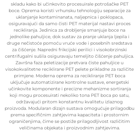
skladu kako bi učinkovito procesuirale potrošačke PET
boce. Oprema koristi vrhunsku tehnologiju separacije za
uklanjanje kontaminanata, naljepnica i poklopaca,
osiguravajući da samo čisti PET materijal nastavi proces
recikliranja. Jedinica za drobljenje smanjuje boce na
jednolike pahuljice, dok sustav za pranje uklanja ljepila i
druge nečistoće pomoću vruće vode i posebnih sredstava
za čišćenje. Napredni frikcijski perilici i visokobrzinski
centrifugalni sušila osiguravaju temeljito čišćenje pahuljica.
Završna faza peletizacije pretvara čiste pahuljice u
visokokvalitetne reciklirane PET pelete prikladne za različite
primjene. Moderna oprema za recikliranje PET boca
uključuje automatizirane kontrolne sustave, energetski
učinkovite komponente i precizne mehanizme sortiranja
koji mogu procesuirati nekoliko tona PET boca po satu,
održavajući pritom konstantnu kvalitetu izlaznog
proizvoda. Modularan dizajn sustava omogućuje prilagodbu
prema specifičnim zahtjevima kapaciteta i prostornim
ograničenjima, čime se postiže prilagodljivost različitim
veličinama objekata i proizvodnim zahtjevima.