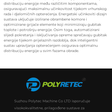
distribuciju energije među različitim komponentama,
osiguravajući maksimalnu učinkovitost tijekom vrhunskog
rada i djelomičnih opterećenja. Energetski učinkoviti dizajn
sustava uključuje izolirane obrambene komore i
optimizirane grijaće elemente koji minimiziraju gubitak
toplote i potrošnju energije. Osim toga, automatizirani
slijedi pokretanja i isključivanja opreme sprečavaju gubitak
energije tijekom prijelaznih razdoblja, dok inteligentni
sustav upravljanja opterećenjem osigurava optimalnu
distribuciju energije u svim fazama obrade.
Suzhou Polytec Machine Co LTD isporučuje
visokokvalitetne, prilagođene sustave za