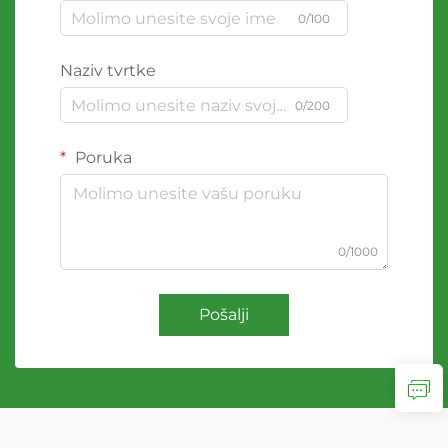
0/100
Naziv tvrtke
0/200
Poruka
0/1000
Pošalji