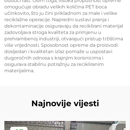
budući rast. Osim toga, visoka propusnost opreme
omogućuje obradu velikih količina PET boca
učinkovito, što ju čini prikladnom za male i velike
reciklažne operacije. Napredni sustavi pranja i
dekontaminacije osiguravaju da reciklirani materijal
zadovoljava stroga kvaliteta za primjenu u
prehrambenoj industriji, otvarajući pristup tržištima
više vrijednosti. Sposobnost opreme da proizvodi
dosljedan i kvalitetan izlaz pomaže u uspostavi
dugoročnih odnosa s krajnjim korisnicima i
osigurava stabilnu potražnju za recikliranim
materijalima.
Najnovije vijesti