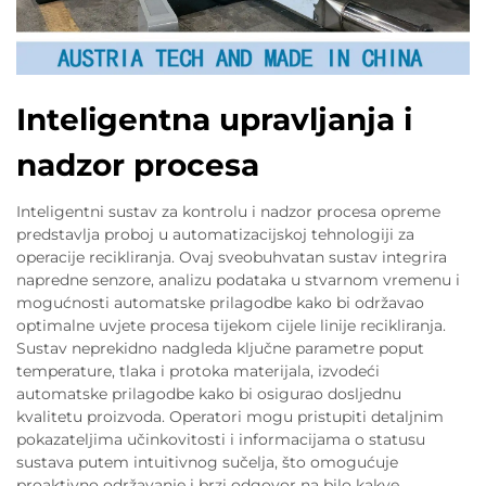
Inteligentna upravljanja i
nadzor procesa
Inteligentni sustav za kontrolu i nadzor procesa opreme
predstavlja proboj u automatizacijskoj tehnologiji za
operacije recikliranja. Ovaj sveobuhvatan sustav integrira
napredne senzore, analizu podataka u stvarnom vremenu i
mogućnosti automatske prilagodbe kako bi održavao
optimalne uvjete procesa tijekom cijele linije recikliranja.
Sustav neprekidno nadgleda ključne parametre poput
temperature, tlaka i protoka materijala, izvodeći
automatske prilagodbe kako bi osigurao dosljednu
kvalitetu proizvoda. Operatori mogu pristupiti detaljnim
pokazateljima učinkovitosti i informacijama o statusu
sustava putem intuitivnog sučelja, što omogućuje
proaktivno održavanje i brzi odgovor na bilo kakve