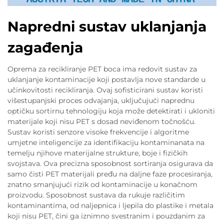
Napredni sustav uklanjanja
zagađenja
Oprema za recikliranje PET boca ima redovit sustav za
uklanjanje kontaminacije koji postavlja nove standarde u
učinkovitosti recikliranja. Ovaj sofisticirani sustav koristi
višestupanjski proces odvajanja, uključujući naprednu
optičku sortirnu tehnologiju koja može detektirati i ukloniti
materijale koji nisu PET s dosad neviđenom točnošću.
Sustav koristi senzore visoke frekvencije i algoritme
umjetne inteligencije za identifikaciju kontaminanata na
temelju njihove materijalne strukture, boje i fizičkih
svojstava. Ova precizna sposobnost sortiranja osigurava da
samo čisti PET materijali pređu na daljne faze procesiranja,
znatno smanjujući rizik od kontaminacije u konačnom
proizvodu. Sposobnost sustava da rukuje različitim
kontaminantima, od naljepnica i ljepila do plastike i metala
koji nisu PET, čini ga iznimno svestranim i pouzdanim za