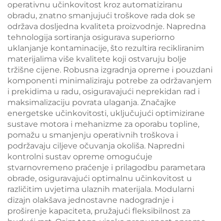
operativnu učinkovitost kroz automatiziranu
obradu, znatno smanjujući troškove rada dok se
održava dosljedna kvaliteta proizvodnje. Napredna
tehnologija sortiranja osigurava superiorno
uklanjanje kontaminacije, što rezultira recikliranim
materijalima više kvalitete koji ostvaruju bolje
tržišne cijene. Robusna izgradnja opreme i pouzdani
komponenti minimaliziraju potrebe za održavanjem
i prekidima u radu, osiguravajući neprekidan rad i
maksimalizaciju povrata ulaganja. Značajke
energetske učinkovitosti, uključujući optimizirane
sustave motora i mehanizme za oporabu topline,
pomažu u smanjenju operativnih troškova i
podržavaju ciljeve očuvanja okoliša. Napredni
kontrolni sustav opreme omogućuje
stvarnovremeno praćenje i prilagodbu parametara
obrade, osiguravajući optimalnu učinkovitost u
različitim uvjetima ulaznih materijala. Modularni
dizajn olakšava jednostavne nadogradnje i
proširenje kapaciteta, pružajući fleksibilnost za