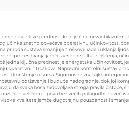
brojne uvjerljive prednosti koje je čine nezaobilaznim u
okog učinka znatno povećava operativnu učinkovitost, obra
 priroda sustava smanjuje troškove rada i uklanja ljuds
tepeni proces pranja jamči izvrsne rezultate čišćenja, uč
 Još jedna ključna prednost je energetska učinkovitost, je
nju operativnih troškova. Napredni kontrolni sustav omo
t i korištenje resursa. Sigurnosne značajke integrirane su 
ednostavnu održavanje i buduće nadogradnje, dok joj komp
vaju da svaka boca zadovoljava stroga pravila čistoće, sm
zličitih veličina i tipova bez većih prilagodbi, povećava
e visoke kvalitete jamče dugotrajnu pouzdanost i smanje