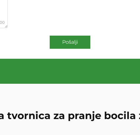
000
Pošalji
 tvornica za pranje bocila 