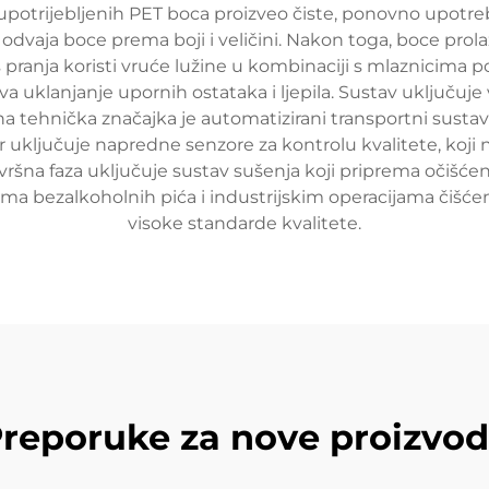
z upotrijebljenih PET boca proizveo čiste, ponovno upotreb
aja boce prema boji i veličini. Nakon toga, boce prolaz
es pranja koristi vruće lužine u kombinaciji s mlaznicima 
 uklanjanje upornih ostataka i ljepila. Sustav uključuje
učna tehnička značajka je automatizirani transportni sust
 uključuje napredne senzore za kontrolu kvalitete, koj
avršna faza uključuje sustav sušenja koji priprema očišće
ama bezalkoholnih pića i industrijskim operacijama čišće
visoke standarde kvalitete.
reporuke za nove proizvo