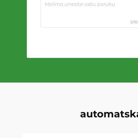
0/1
automatska