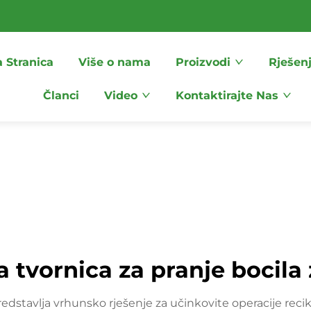
 Stranica
Više o nama
Proizvodi
Rješen
Članci
Video
Kontaktirajte Nas
 tvornica za pranje bocila 
stavlja vrhunsko rješenje za učinkovite operacije recikl