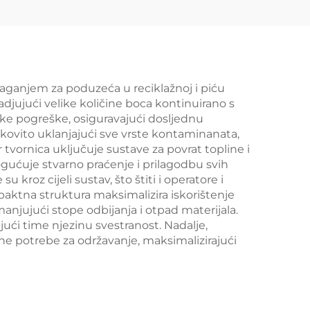
laganjem za poduzeća u reciklažnoj i piću
djujući velike količine boca kontinuirano s
ke pogreške, osiguravajući dosljednu
inkovito uklanjajući sve vrste kontaminanata,
r tvornica uključuje sustave za povrat topline i
gućuje stvarno praćenje i prilagodbu svih
kroz cijeli sustav, što štiti i operatore i
aktna struktura maksimalizira iskorištenje
anjujući stope odbijanja i otpad materijala.
jući time njezinu svestranost. Nadalje,
ne potrebe za održavanje, maksimalizirajući