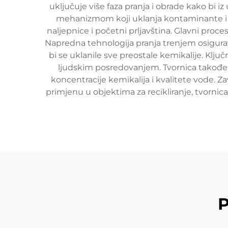
uključuje više faza pranja i obrade kako bi i
mehanizmom koji uklanja kontaminante i odv
naljepnice i početni prljavština. Glavni proc
Napredna tehnologija pranja trenjem osigurava
bi se uklanile sve preostale kemikalije. Klj
ljudskim posredovanjem. Tvornica također
koncentracije kemikalija i kvalitete vode. Z
primjenu u objektima za recikliranje, tvornic
P