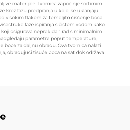
ljive materijale. Tvornica započinje sortirnim
e kroz fazu predpranja u kojoj se uklanjaju
pod visokim tlakom za temeljito čišćenje boca.
 višestruke faze ispiranja s čistom vodom kako
av koji osigurava neprekidan rad s minimalnim
i nadgledaju parametre poput temperature,
ne boce za daljnu obradu. Ova tvornica nalazi
nja, obrađujući tisuće boca na sat dok održava
de