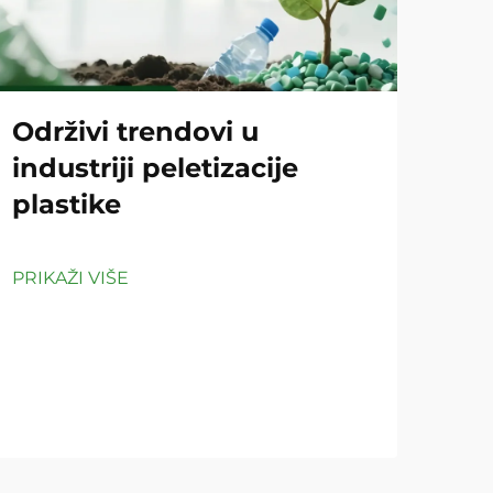
Održivi trendovi u
Ko
industriji peletizacije
pe
plastike
či
PRIKAŽI VIŠE
PRIK