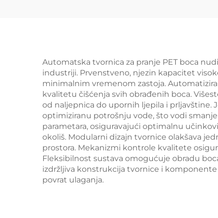
Automatska tvornica za pranje PET boca nudi 
industriji. Prvenstveno, njezin kapacitet vis
minimalnim vremenom zastoja. Automatizirana
kvalitetu čišćenja svih obrađenih boca. Višes
od naljepnica do upornih ljepila i prljavštine.
optimiziranu potrošnju vode, što vodi smanje
parametara, osiguravajući optimalnu učinkovitos
okoliš. Modularni dizajn tvornice olakšava j
prostora. Mekanizmi kontrole kvalitete osigura
Fleksibilnost sustava omogućuje obradu boca ra
izdržljiva konstrukcija tvornice i komponent
povrat ulaganja.