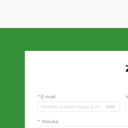
E-mail
0/100
Poruka