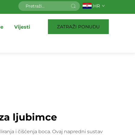
HR
ZATRAŽI PONUDU
je
Vijesti
za ljubimce
iranja i čišćenja boca. Ovaj napredni sustav