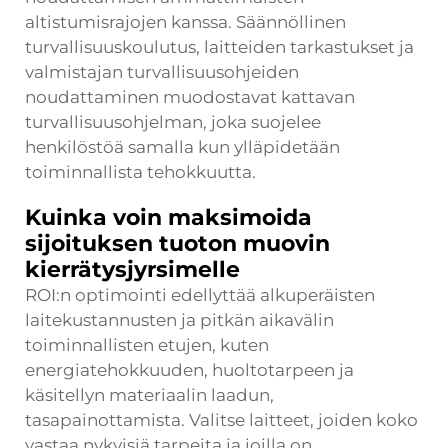
altistumisrajojen kanssa. Säännöllinen
turvallisuuskoulutus, laitteiden tarkastukset ja
valmistajan turvallisuusohjeiden
noudattaminen muodostavat kattavan
turvallisuusohjelman, joka suojelee
henkilöstöä samalla kun ylläpidetään
toiminnallista tehokkuutta.
Kuinka voin maksimoida
sijoituksen tuoton muovin
kierrätysjyrsimelle
ROI:n optimointi edellyttää alkuperäisten
laitekustannusten ja pitkän aikavälin
toiminnallisten etujen, kuten
energiatehokkuuden, huoltotarpeen ja
käsitellyn materiaalin laadun,
tasapainottamista. Valitse laitteet, joiden koko
vastaa nykyisiä tarpeita ja joilla on