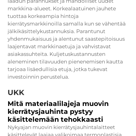
laadun parannukset ja mahdolliset uudet
markkina-alueet. Korkealaatuinen jauhete
tuottaa korkeampia hintoja
kierrätysmarkkinoilla samalla kun se vähentää
jälkikäsittelykustannuksia. Parantunut
yhdenmukaisuus ja alentunut saastepitoisuus
laajentavat markkinaetuja ja vahvistavat
asiakassuhteita. Kuljetuskustannusten
aleneminen tilavuuden pienenemisen kautta
tarjoaa lisäedullisia etuja, jotka tukevat
investoinnin perustelua.
UKK
Mitä materiaalilajeja muovin
kierrätysjauhinta pystyy
käsittelemään tehokkaasti
Nykyajan muovin kierrätysjauhintalaitteet
käsittelevät laajaa valikoimaa termoplastisia