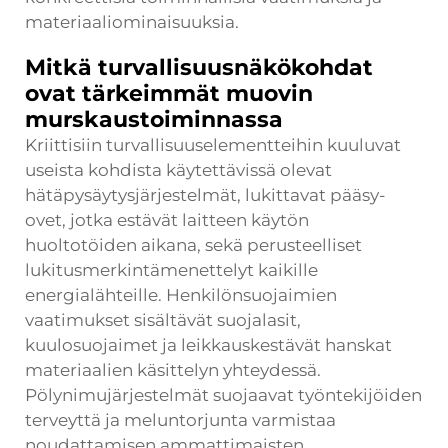
materiaaliominaisuuksia.
Mitkä turvallisuusnäkökohdat
ovat tärkeimmät muovin
murskaustoiminnassa
Kriittisiin turvallisuuselementteihin kuuluvat
useista kohdista käytettävissä olevat
hätäpysäytysjärjestelmät, lukittavat pääsy-
ovet, jotka estävät laitteen käytön
huoltotöiden aikana, sekä perusteelliset
lukitusmerkintämenettelyt kaikille
energialähteille. Henkilönsuojaimien
vaatimukset sisältävät suojalasit,
kuulosuojaimet ja leikkauskestävät hanskat
materiaalien käsittelyn yhteydessä.
Pölynimujärjestelmät suojaavat työntekijöiden
terveyttä ja meluntorjunta varmistaa
noudattamisen ammattimaisten