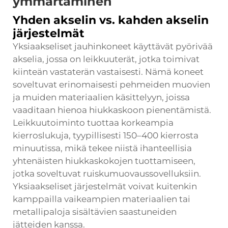
ymmärtäminen
Yhden akselin vs. kahden akselin
järjestelmät
Yksiaakseliset jauhinkoneet käyttävät pyörivää
akselia, jossa on leikkuuterät, jotka toimivat
kiinteän vastaterän vastaisesti. Nämä koneet
soveltuvat erinomaisesti pehmeiden muovien
ja muiden materiaalien käsittelyyn, joissa
vaaditaan hienoa hiukkaskoon pienentämistä.
Leikkuutoiminto tuottaa korkeampia
kierroslukuja, tyypillisesti 150–400 kierrosta
minuutissa, mikä tekee niistä ihanteellisia
yhtenäisten hiukkaskokojen tuottamiseen,
jotka soveltuvat ruiskumuovaussovelluksiin.
Yksiaakseliset järjestelmät voivat kuitenkin
kamppailla vaikeampien materiaalien tai
metallipaloja sisältävien saastuneiden
jätteiden kanssa.