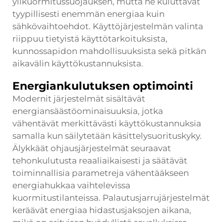
ylikuormitussuojauksen, mutta ne kuluttavat
tyypillisesti enemmän energiaa kuin
sähkövaihtoehdot. Käyttöjärjestelmän valinta
riippuu tietyistä käyttötarkoituksista,
kunnossapidon mahdollisuuksista sekä pitkän
aikavälin käyttökustannuksista.
Energiankulutuksen optimointi
Modernit järjestelmät sisältävät
energiansäästöominaisuuksia, jotka
vähentävät merkittävästi käyttökustannuksia
samalla kun säilytetään käsittelysuorituskyky.
Älykkäät ohjausjärjestelmät seuraavat
tehonkulutusta reaaliaikaisesti ja säätävät
toiminnallisia parametreja vähentääkseen
energiahukkaa vaihtelevissa
kuormitustilanteissa. Palautusjarrujärjestelmät
keräävät energiaa hidastusjaksojen aikana,