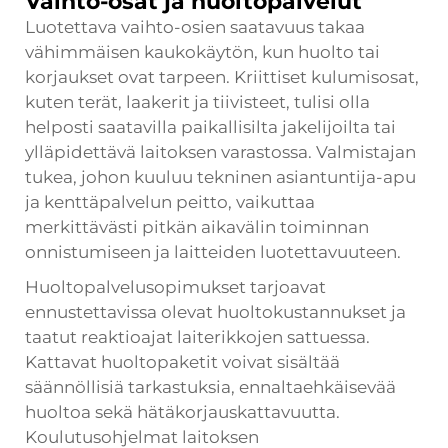
Vaihto-osat ja huoltopalvelut
Luotettava vaihto-osien saatavuus takaa
vähimmäisen kaukokäytön, kun huolto tai
korjaukset ovat tarpeen. Kriittiset kulumisosat,
kuten terät, laakerit ja tiivisteet, tulisi olla
helposti saatavilla paikallisilta jakelijoilta tai
ylläpidettävä laitoksen varastossa. Valmistajan
tukea, johon kuuluu tekninen asiantuntija-apu
ja kenttäpalvelun peitto, vaikuttaa
merkittävästi pitkän aikavälin toiminnan
onnistumiseen ja laitteiden luotettavuuteen.
Huoltopalvelusopimukset tarjoavat
ennustettavissa olevat huoltokustannukset ja
taatut reaktioajat laiterikkojen sattuessa.
Kattavat huoltopaketit voivat sisältää
säännöllisiä tarkastuksia, ennaltaehkäisevää
huoltoa sekä hätäkorjauskattavuutta.
Koulutusohjelmat laitoksen