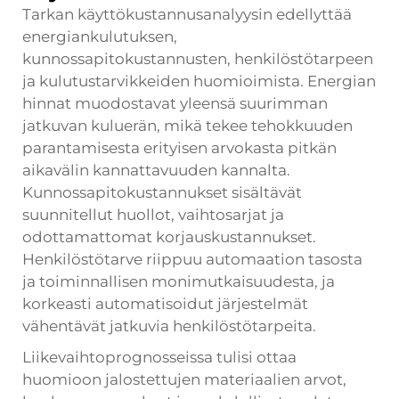
Tarkan käyttökustannusanalyysin edellyttää
energiankulutuksen,
kunnossapitokustannusten, henkilöstötarpeen
ja kulutustarvikkeiden huomioimista. Energian
hinnat muodostavat yleensä suurimman
jatkuvan kuluerän, mikä tekee tehokkuuden
parantamisesta erityisen arvokasta pitkän
aikavälin kannattavuuden kannalta.
Kunnossapitokustannukset sisältävät
suunnitellut huollot, vaihtosarjat ja
odottamattomat korjauskustannukset.
Henkilöstötarve riippuu automaation tasosta
ja toiminnallisen monimutkaisuudesta, ja
korkeasti automatisoidut järjestelmät
vähentävät jatkuvia henkilöstötarpeita.
Liikevaihtoprognosseissa tulisi ottaa
huomioon jalostettujen materiaalien arvot,