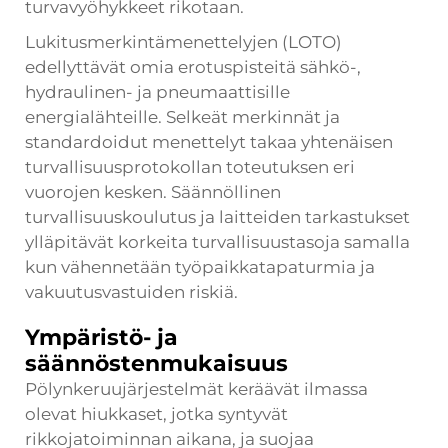
turvavyöhykkeet rikotaan.
Lukitusmerkintämenettelyjen (LOTO)
edellyttävät omia erotuspisteitä sähkö-,
hydraulinen- ja pneumaattisille
energialähteille. Selkeät merkinnät ja
standardoidut menettelyt takaa yhtenäisen
turvallisuusprotokollan toteutuksen eri
vuorojen kesken. Säännöllinen
turvallisuuskoulutus ja laitteiden tarkastukset
ylläpitävät korkeita turvallisuustasoja samalla
kun vähennetään työpaikkatapaturmia ja
vakuutusvastuiden riskiä.
Ympäristö- ja
säännöstenmukaisuus
Pölynkeruujärjestelmät keräävät ilmassa
olevat hiukkaset, jotka syntyvät
rikkojatoiminnan aikana, ja suojaa