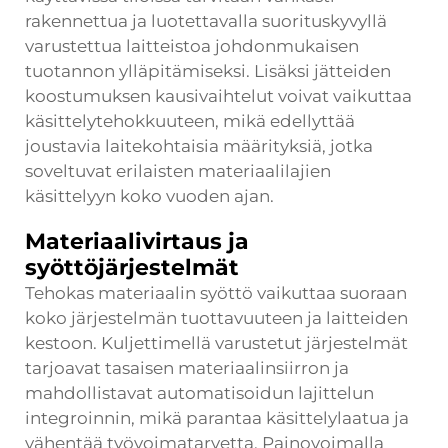
rakennettua ja luotettavalla suorituskyvyllä
varustettua laitteistoa johdonmukaisen
tuotannon ylläpitämiseksi. Lisäksi jätteiden
koostumuksen kausivaihtelut voivat vaikuttaa
käsittelytehokkuuteen, mikä edellyttää
joustavia laitekohtaisia määrityksiä, jotka
soveltuvat erilaisten materiaalilajien
käsittelyyn koko vuoden ajan.
Materiaalivirtaus ja
syöttöjärjestelmät
Tehokas materiaalin syöttö vaikuttaa suoraan
koko järjestelmän tuottavuuteen ja laitteiden
kestoon. Kuljettimellä varustetut järjestelmät
tarjoavat tasaisen materiaalinsiirron ja
mahdollistavat automatisoidun lajittelun
integroinnin, mikä parantaa käsittelylaatua ja
vähentää työvoimatarvetta. Painovoimalla