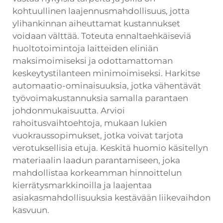
kohtuullinen laajennusmahdollisuus, jotta
ylihankinnan aiheuttamat kustannukset
voidaan välttää. Toteuta ennaltaehkäiseviä
huoltotoimintoja laitteiden eliniän
maksimoimiseksi ja odottamattoman
keskeytystilanteen minimoimiseksi. Harkitse
automaatio-ominaisuuksia, jotka vähentävät
työvoimakustannuksia samalla parantaen
johdonmukaisuutta. Arvioi
rahoitusvaihtoehtoja, mukaan lukien
vuokraussopimukset, jotka voivat tarjota
verotuksellisia etuja. Keskitä huomio käsitellyn
materiaalin laadun parantamiseen, joka
mahdollistaa korkeamman hinnoittelun
kierrätysmarkkinoilla ja laajentaa
asiakasmahdollisuuksia kestävään liikevaihdon
kasvuun.