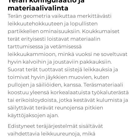
Terän konfiguraatio ja
materiaalivalinta
Terän geometria vaikuttaa merkittävästi
leikkuutehokkuuteen ja lopullisten
partikkelien ominaisuuksiin. Koukkumaiset
terät erityisesti loistavat materiaalin
tarttumisessa ja vetämisessä
leikkuukammioon, minkä vuoksi ne soveltuvat
hyvin kalvoihin ja joustaviin pakkauksiin.
Suorat terät tuottavat siistejä leikkauksia ja
toimivat hyvin jäykkien muovien, kuten
pullojen ja säiliöiden, kanssa. Teräsmateriaali
koostuu yleensä korkealaatuista työkaluterästä
tai erikoisloydoista, jotka kestävät kulumista ja
säilyttävät terävät reunojensa pitkien
käyttöjaksojen ajan.
Edistyneet teräjärjestelmät sisältävät
vaihdettavia leikkuureunoja, mikä