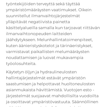
työntekijöiden terveyttä sekä täyttää
ympäristömääräysten vaatimukset. Oikein
suunnitellut ilmanvaihtojärjestelmät
ylläpitävät negatiivista painetta
käsittelyalueilla samalla kun tarjoavat riittävän
ilmanvaihtonopeuden laitteiden
jäähdytykseen. Melunhallintatoimenpiteet,
kuten äänieristyskotelot ja tärinäeristykset,
varmistavat paikallisten melumääräysten
noudattamisen ja luovat mukavampia
työolosuhteita.
Käytetyn öljyn ja hydraulineulosten
hallintajärjestelmät estävät ympäristön
saastumisen ja helpottavat huoltoneulosten
asianmukaista hävittämistä. Vuotojen esto -
järjestelmät suojaavat mahdollisilta vuodoilta
ja osoittavat ympäristövastuuta. Säännöllinen