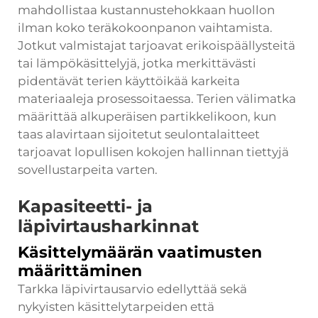
mahdollistaa kustannustehokkaan huollon
ilman koko teräkokoonpanon vaihtamista.
Jotkut valmistajat tarjoavat erikoispäällysteitä
tai lämpökäsittelyjä, jotka merkittävästi
pidentävät terien käyttöikää karkeita
materiaaleja prosessoitaessa. Terien välimatka
määrittää alkuperäisen partikkelikoon, kun
taas alavirtaan sijoitetut seulontalaitteet
tarjoavat lopullisen kokojen hallinnan tiettyjä
sovellustarpeita varten.
Kapasiteetti- ja
läpivirtausharkinnat
Käsittelymäärän vaatimusten
määrittäminen
Tarkka läpivirtausarvio edellyttää sekä
nykyisten käsittelytarpeiden että