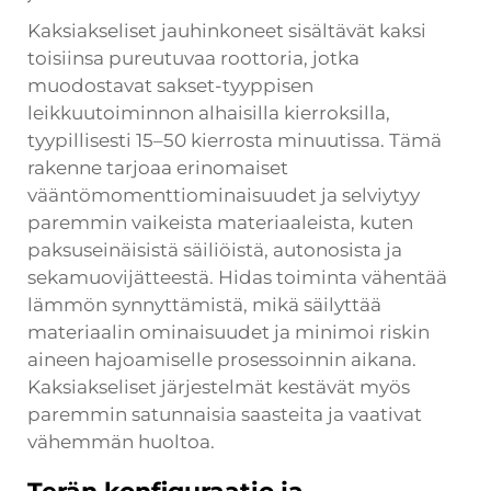
Kaksiakseliset jauhinkoneet sisältävät kaksi
toisiinsa pureutuvaa roottoria, jotka
muodostavat sakset-tyyppisen
leikkuutoiminnon alhaisilla kierroksilla,
tyypillisesti 15–50 kierrosta minuutissa. Tämä
rakenne tarjoaa erinomaiset
vääntömomenttiominaisuudet ja selviytyy
paremmin vaikeista materiaaleista, kuten
paksuseinäisistä säiliöistä, autonosista ja
sekamuovijätteestä. Hidas toiminta vähentää
lämmön synnyttämistä, mikä säilyttää
materiaalin ominaisuudet ja minimoi riskin
aineen hajoamiselle prosessoinnin aikana.
Kaksiakseliset järjestelmät kestävät myös
paremmin satunnaisia saasteita ja vaativat
vähemmän huoltoa.