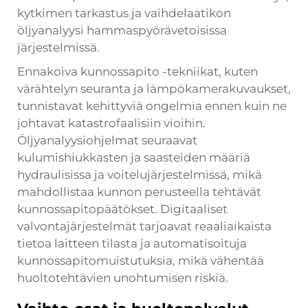
kytkimen tarkastus ja vaihdelaatikon
öljyanalyysi hammaspyörävetoisissa
järjestelmissä.
Ennakoiva kunnossapito -tekniikat, kuten
värähtelyn seuranta ja lämpökamerakuvaukset,
tunnistavat kehittyviä ongelmia ennen kuin ne
johtavat katastrofaalisiin vioihin.
Öljyanalyysiohjelmat seuraavat
kulumishiukkasten ja saasteiden määriä
hydraulisissa ja voitelujärjestelmissä, mikä
mahdollistaa kunnon perusteella tehtävät
kunnossapitopäätökset. Digitaaliset
valvontajärjestelmät tarjoavat reaaliaikaista
tietoa laitteen tilasta ja automatisoituja
kunnossapitomuistutuksia, mikä vähentää
huoltotehtävien unohtumisen riskiä.