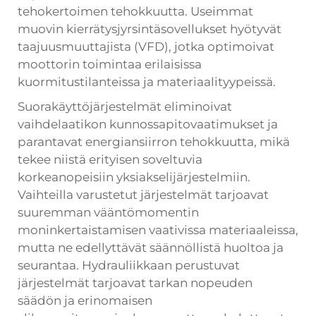
tehokertoimen tehokkuutta. Useimmat
muovin kierrätysjyrsintäsovellukset hyötyvät
taajuusmuuttajista (VFD), jotka optimoivat
moottorin toimintaa erilaisissa
kuormitustilanteissa ja materiaalityypeissä.
Suorakäyttöjärjestelmät eliminoivat
vaihdelaatikon kunnossapitovaatimukset ja
parantavat energiansiirron tehokkuutta, mikä
tekee niistä erityisen soveltuvia
korkeanopeisiin yksiakselijärjestelmiin.
Vaihteilla varustetut järjestelmät tarjoavat
suuremman vääntömomentin
moninkertaistamisen vaativissa materiaaleissa,
mutta ne edellyttävät säännöllistä huoltoa ja
seurantaa. Hydrauliikkaan perustuvat
järjestelmät tarjoavat tarkan nopeuden
säädön ja erinomaisen