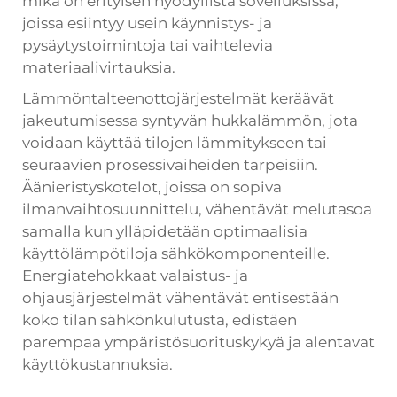
mikä on erityisen hyödyllistä sovelluksissa,
joissa esiintyy usein käynnistys- ja
pysäytystoimintoja tai vaihtelevia
materiaalivirtauksia.
Lämmöntalteenottojärjestelmät keräävät
jakeutumisessa syntyvän hukkalämmön, jota
voidaan käyttää tilojen lämmitykseen tai
seuraavien prosessivaiheiden tarpeisiin.
Äänieristyskotelot, joissa on sopiva
ilmanvaihtosuunnittelu, vähentävät melutasoa
samalla kun ylläpidetään optimaalisia
käyttölämpötiloja sähkökomponenteille.
Energiatehokkaat valaistus- ja
ohjausjärjestelmät vähentävät entisestään
koko tilan sähkönkulutusta, edistäen
parempaa ympäristösuorituskykyä ja alentavat
käyttökustannuksia.