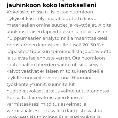
jauhinkoon koko laitokselleni
Kokolaskelmissa tulisi ottaa huomioon
nykyiset käsittelymäärät, odotettu kasvu,
materiaalien ominaisuudet ja käyttöajat. Aloita
kuukausittaisen läpivirtauksen ja päivittäisten
huippumäärien analysoinnilla määrittääksesi
perustarpeen kapasiteetille. Lisää 20–30 %:n
kapasiteettipuskuri toiminnallista joustavuutta
ja tulevaa laajennusta varten. Ota huomioon
materiaalien tiheyden vaihtelut, sillä kevyet
kalvot vaativat erilaisen mitoituksen tiheille
jäykille muoveille verrattuna. Huomioi
työskentelytunnit, suunnitellut
huoltokatkokset ja kausivaihtelut tuotannossa.
Konsultoi laitevalmistajien kanssa
varmistaaksesi mitoituslaskelmat ja
varmistaaksesi, että valittu laitteisto vastaa
konkreettisia toiminnallisia vaatimuksia ja