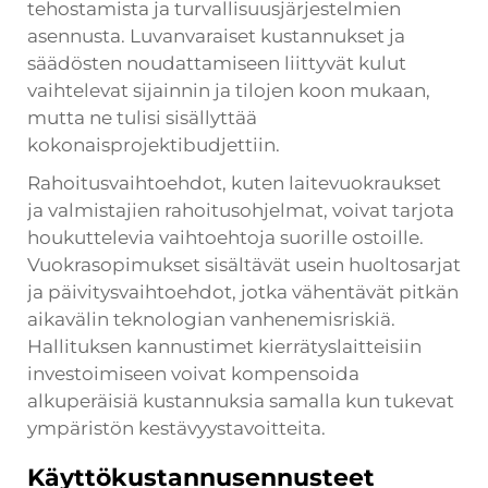
tehostamista ja turvallisuusjärjestelmien
asennusta. Luvanvaraiset kustannukset ja
säädösten noudattamiseen liittyvät kulut
vaihtelevat sijainnin ja tilojen koon mukaan,
mutta ne tulisi sisällyttää
kokonaisprojektibudjettiin.
Rahoitusvaihtoehdot, kuten laitevuokraukset
ja valmistajien rahoitusohjelmat, voivat tarjota
houkuttelevia vaihtoehtoja suorille ostoille.
Vuokrasopimukset sisältävät usein huoltosarjat
ja päivitysvaihtoehdot, jotka vähentävät pitkän
aikavälin teknologian vanhenemisriskiä.
Hallituksen kannustimet kierrätyslaitteisiin
investoimiseen voivat kompensoida
alkuperäisiä kustannuksia samalla kun tukevat
ympäristön kestävyystavoitteita.
Käyttökustannusennusteet