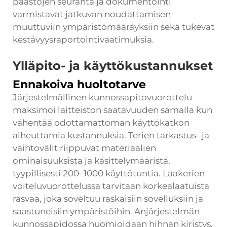
päästöjen seuranta ja dokumentointi
varmistavat jatkuvan noudattamisen
muuttuviin ympäristömääräyksiin sekä tukevat
kestävyysraportointivaatimuksia.
Ylläpito- ja käyttökustannukset
Ennakoiva huoltotarve
Järjestelmällinen kunnossapitovuorottelu
maksimoi laitteiston saatavuuden samalla kun
vähentää odottamattoman käyttökatkon
aiheuttamia kustannuksia. Terien tarkastus- ja
vaihtovälit riippuvat materiaalien
ominaisuuksista ja käsittelymääristä,
tyypillisesti 200–1000 käyttötuntia. Laakerien
voiteluvuorottelussa tarvitaan korkealaatuista
rasvaa, joka soveltuu raskaisiin sovelluksiin ja
saastuneisiin ympäristöihin. Anjärjestelmän
kunnossapidossa huomioidaan hihnan kiristys,