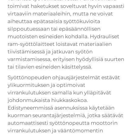
toimivat haketukset soveltuvat hyvin vapaasti
virtaaviin materiaaleihin, mutta ne voivat
aiheuttaa epätasaisia syöttökuvioita
silppoutuessaan tai epäsäännöllisen
muotoisten esineiden kohdalla. Hydrauliset
ram-syöttölaitteet loistavat materiaalien
tiivistämisessä ja jatkuvan syötön
varmistamisessa, erityisen hyödyllisiä suurten
tai tilavien esineiden käsittelyssä.
Syöttönopeuden ohjausjärjestelmät estävät
ylikuormituksen ja optimoivat
virrankulutuksen samalla kun ylläpitävät
johdonmukaista hiukkaskokoa.
Edistyneemmissä asennuksissa käytetään
kuorman seurantajärjestelmiä, jotka säätävät
automaattisesti syöttönopeutta moottorin
virrankulutuksen ja vääntömomentin