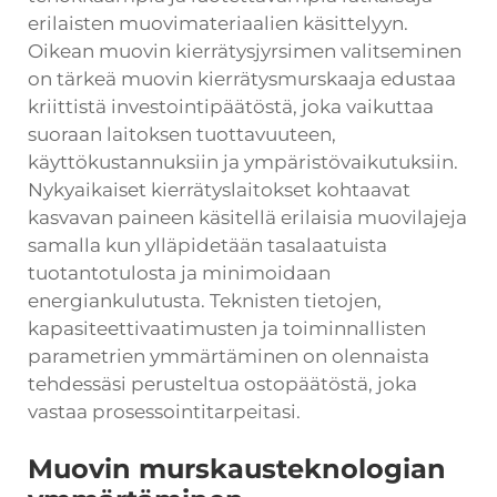
erilaisten muovimateriaalien käsittelyyn.
Oikean muovin kierrätysjyrsimen valitseminen
on tärkeä
muovin kierrätysmurskaaja
edustaa
kriittistä investointipäätöstä, joka vaikuttaa
suoraan laitoksen tuottavuuteen,
käyttökustannuksiin ja ympäristövaikutuksiin.
Nykyaikaiset kierrätyslaitokset kohtaavat
kasvavan paineen käsitellä erilaisia muovilajeja
samalla kun ylläpidetään tasalaatuista
tuotantotulosta ja minimoidaan
energiankulutusta. Teknisten tietojen,
kapasiteettivaatimusten ja toiminnallisten
parametrien ymmärtäminen on olennaista
tehdessäsi perusteltua ostopäätöstä, joka
vastaa prosessointitarpeitasi.
Muovin murskausteknologian