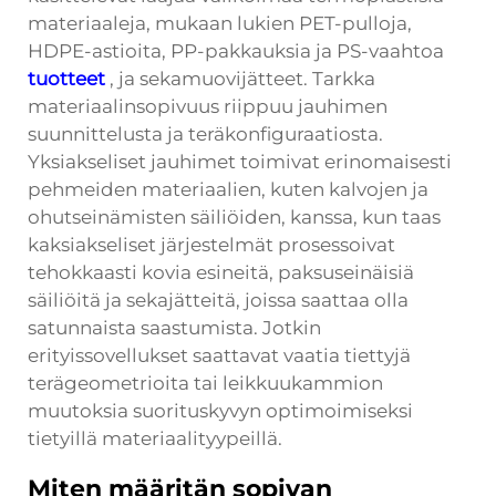
materiaaleja, mukaan lukien PET-pulloja,
HDPE-astioita, PP-pakkauksia ja PS-vaahtoa
tuotteet
, ja sekamuovijätteet. Tarkka
materiaalinsopivuus riippuu jauhimen
suunnittelusta ja teräkonfiguraatiosta.
Yksiakseliset jauhimet toimivat erinomaisesti
pehmeiden materiaalien, kuten kalvojen ja
ohutseinämisten säiliöiden, kanssa, kun taas
kaksiakseliset järjestelmät prosessoivat
tehokkaasti kovia esineitä, paksuseinäisiä
säiliöitä ja sekajätteitä, joissa saattaa olla
satunnaista saastumista. Jotkin
erityissovellukset saattavat vaatia tiettyjä
terägeometrioita tai leikkuukammion
muutoksia suorituskyvyn optimoimiseksi
tietyillä materiaalityypeillä.
Miten määritän sopivan