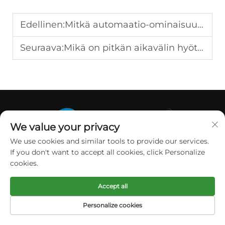
Edellinen:
Mitkä automaatio-ominaisuudet parantavat muovin kierrätyskoneita?
Seuraava:
Mikä on pitkän aikavälin hyöty PET-kierrätyskoneista?
We value your privacy
We use cookies and similar tools to provide our services.
If you don't want to accept all cookies, click Personalize
Suzhou Polytec Machine Co LTD toimittaa
cookies.
korkealaatuisia, räätälöityjä muovijätteen
kierrätysjärjestelmiä. Edistynyt teknologiamme
Accept all
ja asiantunteva palvelumme optimoivat
Personalize cookies
tehokkuuden ja kestävyyden globaaleille
ETUSIVU
TUOTTEET
SÄHKÖPOSTI
PUH