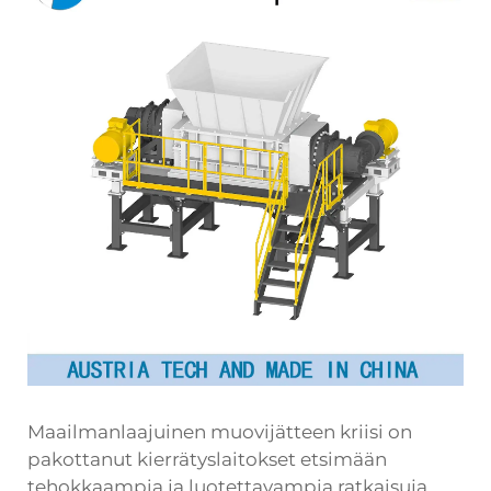
Maailmanlaajuinen muovijätteen kriisi on
pakottanut kierrätyslaitokset etsimään
tehokkaampia ja luotettavampia ratkaisuja