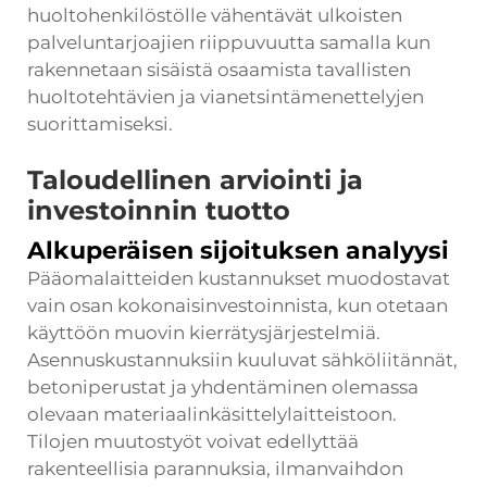
huoltohenkilöstölle vähentävät ulkoisten
palveluntarjoajien riippuvuutta samalla kun
rakennetaan sisäistä osaamista tavallisten
huoltotehtävien ja vianetsintämenettelyjen
suorittamiseksi.
Taloudellinen arviointi ja
investoinnin tuotto
Alkuperäisen sijoituksen analyysi
Pääomalaitteiden kustannukset muodostavat
vain osan kokonaisinvestoinnista, kun otetaan
käyttöön muovin kierrätysjärjestelmiä.
Asennuskustannuksiin kuuluvat sähköliitännät,
betoniperustat ja yhdentäminen olemassa
olevaan materiaalinkäsittelylaitteistoon.
Tilojen muutostyöt voivat edellyttää
rakenteellisia parannuksia, ilmanvaihdon