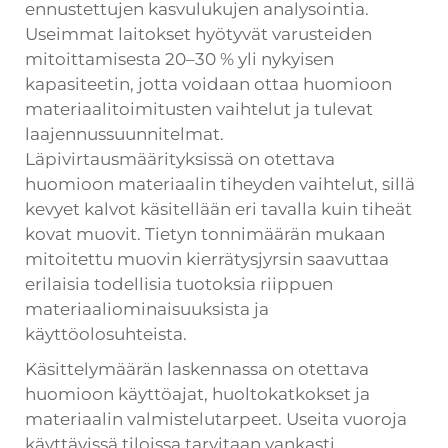
ennustettujen kasvulukujen analysointia.
Useimmat laitokset hyötyvät varusteiden
mitoittamisesta 20–30 % yli nykyisen
kapasiteetin, jotta voidaan ottaa huomioon
materiaalitoimitusten vaihtelut ja tulevat
laajennussuunnitelmat.
Läpivirtausmäärityksissä on otettava
huomioon materiaalin tiheyden vaihtelut, sillä
kevyet kalvot käsitellään eri tavalla kuin tiheät
kovat muovit. Tietyn tonnimäärän mukaan
mitoitettu muovin kierrätysjyrsin saavuttaa
erilaisia todellisia tuotoksia riippuen
materiaaliominaisuuksista ja
käyttöolosuhteista.
Käsittelymäärän laskennassa on otettava
huomioon käyttöajat, huoltokatkokset ja
materiaalin valmistelutarpeet. Useita vuoroja
käyttävissä tiloissa tarvitaan vankasti