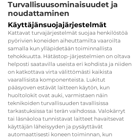
Turvallisuusominaisuudet ja
noudattaminen
Käyttäjänsuojajärjestelmät
Kattavat turvajärjestelmät suojaa henkilöstöä
pyörivien koneiden aiheuttamilta vaaroilta
samalla kun ylläpidetään toiminnallista
tehokkuutta. Hätästop-järjestelmien on oltava
helposti saatavilla useista eri kohdista ja niiden
on katkottava virta välittömästi kaikista
vaarallisista komponenteista. Lukitut
pääsyoven estävät laitteen käytön, kun
huoltolokit ovat auki, varmistaen näin
teknikoiden turvallisuuden tavallisissa
tarkastuksissa tai terän vaihdossa. Valokärryt
tai läsnäoloa tunnistavat laitteet havaitsevat
käyttäjän läheisyyden ja pysäyttävät
automaattisesti koneen toiminnan, kun