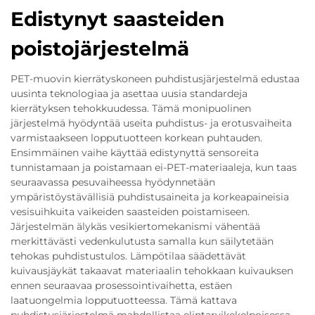
Edistynyt saasteiden
poistojärjestelmä
PET-muovin kierrätyskoneen puhdistusjärjestelmä edustaa
uusinta teknologiaa ja asettaa uusia standardeja
kierrätyksen tehokkuudessa. Tämä monipuolinen
järjestelmä hyödyntää useita puhdistus- ja erotusvaiheita
varmistaakseen lopputuotteen korkean puhtauden.
Ensimmäinen vaihe käyttää edistynyttä sensoreita
tunnistamaan ja poistamaan ei-PET-materiaaleja, kun taas
seuraavassa pesuvaiheessa hyödynnetään
ympäristöystävällisiä puhdistusaineita ja korkeapaineisia
vesisuihkuita vaikeiden saasteiden poistamiseen.
Järjestelmän älykäs vesikiertomekanismi vähentää
merkittävästi vedenkulutusta samalla kun säilytetään
tehokas puhdistustulos. Lämpötilaa säädettävät
kuivausjäykät takaavat materiaalin tehokkaan kuivauksen
ennen seuraavaa prosessointivaihetta, estäen
laatuongelmia lopputuotteessa. Tämä kattava