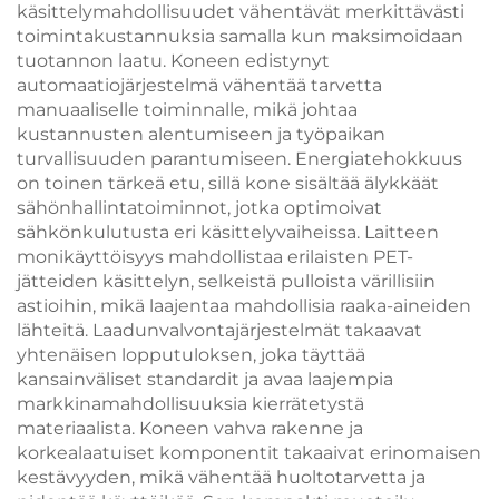
käsittelymahdollisuudet vähentävät merkittävästi
toimintakustannuksia samalla kun maksimoidaan
tuotannon laatu. Koneen edistynyt
automaatiojärjestelmä vähentää tarvetta
manuaaliselle toiminnalle, mikä johtaa
kustannusten alentumiseen ja työpaikan
turvallisuuden parantumiseen. Energiatehokkuus
on toinen tärkeä etu, sillä kone sisältää älykkäät
sähönhallintatoiminnot, jotka optimoivat
sähkönkulutusta eri käsittelyvaiheissa. Laitteen
monikäyttöisyys mahdollistaa erilaisten PET-
jätteiden käsittelyn, selkeistä pulloista värillisiin
astioihin, mikä laajentaa mahdollisia raaka-aineiden
lähteitä. Laadunvalvontajärjestelmät takaavat
yhtenäisen lopputuloksen, joka täyttää
kansainväliset standardit ja avaa laajempia
markkinamahdollisuuksia kierrätetystä
materiaalista. Koneen vahva rakenne ja
korkealaatuiset komponentit takaaivat erinomaisen
kestävyyden, mikä vähentää huoltotarvetta ja