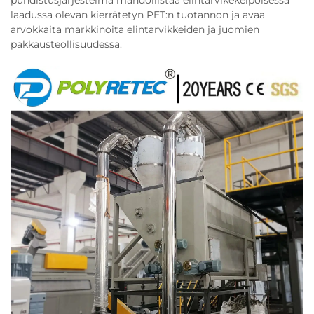
puhdistusjärjestelmä mahdollistaa elintarvikekelpoisessa
laadussa olevan kierrätetyn PET:n tuotannon ja avaa
arvokkaita markkinoita elintarvikkeiden ja juomien
pakkausteollisuudessa.