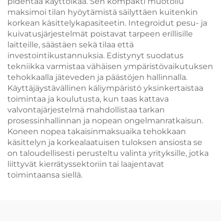
pidentää käyttöikää. Sen kompakti muotoilu
maksimoi tilan hyöytämistä säilyttäen kuitenkin
korkean käsittelykapasiteetin. Integroidut pesu- ja
kuivatusjärjestelmät poistavat tarpeen erillisille
laitteille, säästäen sekä tilaa että
investointikustannuksia. Edistynyt suodatus
tekniikka varmistaa vähäisen ympäristövaikutuksen
tehokkaalla jäteveden ja päästöjen hallinnalla.
Käyttäjäystävällinen käliympäristö yksinkertaistaa
toimintaa ja koulutusta, kun taas kattava
valvontajärjestelmä mahdollistaa tarkan
prosessinhallinnan ja nopean ongelmanratkaisun.
Koneen nopea takaisinmaksuaika tehokkaan
käsittelyn ja korkealaatuisen tuloksen ansiosta se
on taloudellisesti perusteltu valinta yrityksille, jotka
liittyvät kierrätyssektoriin tai laajentavat
toimintaansa siellä.