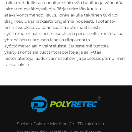
mikä mahdollistaa ennaltaehkäisevän huollon ja vähentää
laitosten pysähdysaikoja. Järjestelmään kuuluu
etävalvontamahdollisuus, jonka avulla tekninen tuki voi
diagnosoida ja ratkaista ongelmia nopeasti. Tuotanto-
ominaisuuksia voidaan säätää automaattisesti
syöttömateriaalin ominaisuuksien perusteella, mikä takaa
yhtenäisen tuotoksen laadun riippumatta
syöttömateriaalin vaihteluista. Järjestelmä tuottaa
yksityiskohtaisia tuotantoraportteja ja säilyttää
historiatietoja laadunvarmistuksen ja prosessioptimoinnin
tarkoituksiin.
Suzhou Polytec Machine Co LTD toimittaa