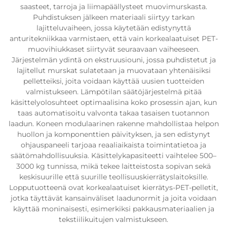
saasteet, tarroja ja liimapäällysteet muovimurskasta.
Puhdistuksen jälkeen materiaali siirtyy tarkan
lajitteluvaiheen, jossa käytetään edistynyttä
anturitekniikkaa varmistaen, että vain korkealaatuiset PET-
muovihiukkaset siirtyvät seuraavaan vaiheeseen.
Järjestelmän ydintä on ekstruusiouni, jossa puhdistetut ja
lajitellut murskat sulatetaan ja muovataan yhtenäisiksi
pelletteiksi, joita voidaan käyttää uusien tuotteiden
valmistukseen. Lämpötilan säätöjärjestelmä pitää
käsittelyolosuhteet optimaalisina koko prosessin ajan, kun
taas automatisoitu valvonta takaa tasaisen tuotannon
laadun. Koneen modulaarinen rakenne mahdollistaa helpon
huollon ja komponenttien päivityksen, ja sen edistynyt
ohjauspaneeli tarjoaa reaaliaikaista toimintatietoa ja
säätömahdollisuuksia. Käsittelykapasiteetti vaihtelee 500–
3000 kg tunnissa, mikä tekee laitteistosta sopivan sekä
keskisuurille että suurille teollisuuskierrätyslaitoksille.
Lopputuotteenä ovat korkealaatuiset kierrätys-PET-pelletit,
jotka täyttävät kansainväliset laadunormit ja joita voidaan
käyttää moninaisesti, esimerkiksi pakkausmateriaalien ja
tekstiilikuitujen valmistukseen.