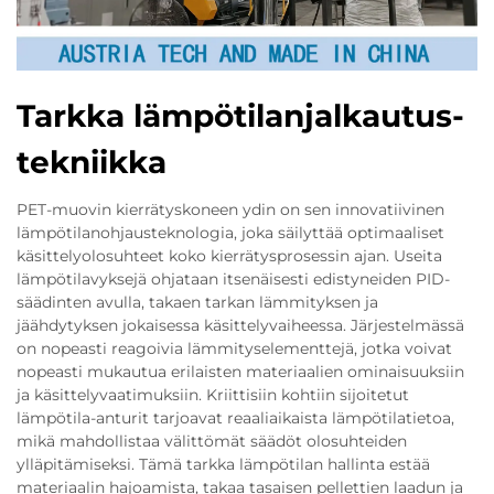
Tarkka lämpötilanjalkautus-
tekniikka
PET-muovin kierrätyskoneen ydin on sen innovatiivinen
lämpötilanohjausteknologia, joka säilyttää optimaaliset
käsittelyolosuhteet koko kierrätysprosessin ajan. Useita
lämpötilavyksejä ohjataan itsenäisesti edistyneiden PID-
säädinten avulla, takaen tarkan lämmityksen ja
jäähdytyksen jokaisessa käsittelyvaiheessa. Järjestelmässä
on nopeasti reagoivia lämmityselementtejä, jotka voivat
nopeasti mukautua erilaisten materiaalien ominaisuuksiin
ja käsittelyvaatimuksiin. Kriittisiin kohtiin sijoitetut
lämpötila-anturit tarjoavat reaaliaikaista lämpötilatietoa,
mikä mahdollistaa välittömät säädöt olosuhteiden
ylläpitämiseksi. Tämä tarkka lämpötilan hallinta estää
materiaalin hajoamista, takaa tasaisen pellettien laadun ja