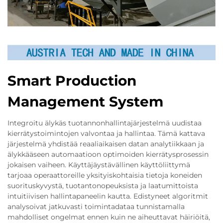
Smart Production
Management System
Integroitu älykäs tuotannonhallintajärjestelmä uudistaa
kierrätystoimintojen valvontaa ja hallintaa. Tämä kattava
järjestelmä yhdistää reaaliaikaisen datan analytiikkaan ja
älykkääseen automaatioon optimoiden kierrätysprosessin
jokaisen vaiheen. Käyttäjäystävällinen käyttöliittymä
tarjoaa operaattoreille yksityiskohtaisia tietoja koneiden
suorituskyvystä, tuotantonopeuksista ja laatumittoista
intuitiivisen hallintapaneelin kautta. Edistyneet algoritmit
analysoivat jatkuvasti toimintadataa tunnistamalla
mahdolliset ongelmat ennen kuin ne aiheuttavat häiriöitä,