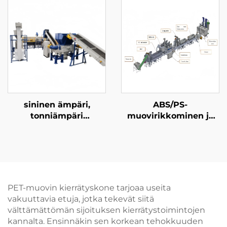
sininen ämpäri,
ABS/PS-
tonniämpäri
muovirikkominen ja
pesukonekierrätyslinja
pesukonevalmistuslinja
PET-muovin kierrätyskone tarjoaa useita
vakuuttavia etuja, jotka tekevät siitä
välttämättömän sijoituksen kierrätystoimintojen
kannalta. Ensinnäkin sen korkean tehokkuuden