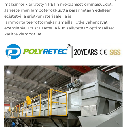
maksimoi kierrätetyn PET:n mekaaniset ominaisuudet.
Järjestelmän lämpötehokkuutta parannetaan edelleen
edistetyillä eristysmateriaaleilla ja
lämmöntalteenottomekanismeilla, jotka vähentävät
energiankulutusta samalla kun säilytetään optimaaliset
käsittelylämpötilat.