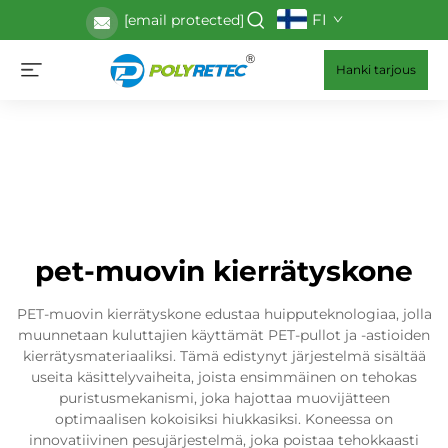
FI
[email protected]
Hanki tarjous
pet-muovin kierrätyskone
PET-muovin kierrätyskone edustaa huipputeknologiaa, jolla
muunnetaan kuluttajien käyttämät PET-pullot ja -astioiden
kierrätysmateriaaliksi. Tämä edistynyt järjestelmä sisältää
useita käsittelyvaiheita, joista ensimmäinen on tehokas
puristusmekanismi, joka hajottaa muovijätteen
optimaalisen kokoisiksi hiukkasiksi. Koneessa on
innovatiivinen pesujärjestelmä, joka poistaa tehokkaasti