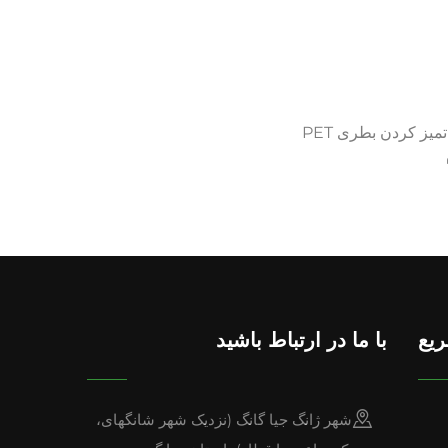
یز کردن بطری PET
ریع
با ما در ارتباط باشید
شهر ژانگ جیا گانگ (نزدیک شهر شانگهای،