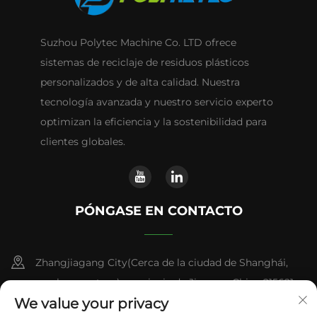
Suzhou Polytec Machine Co. LTD ofrece
sistemas de reciclaje de residuos plásticos
personalizados y de alta calidad. Nuestra
tecnología avanzada y nuestro servicio experto
optimizan la eficiencia y la sostenibilidad para
clientes globales.
PÓNGASE EN CONTACTO
Zhangjiagang City(Cerca de la ciudad de Shanghái,
una hora en tren), provincia de Jiangsu, China 215621
We value your privacy
+86-13338664103