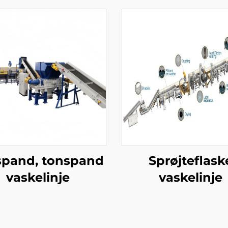
spand, tonspand
Sprøjteflask
vaskelinje
vaskelinje