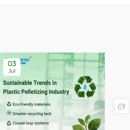
03
0
Jul
Ju