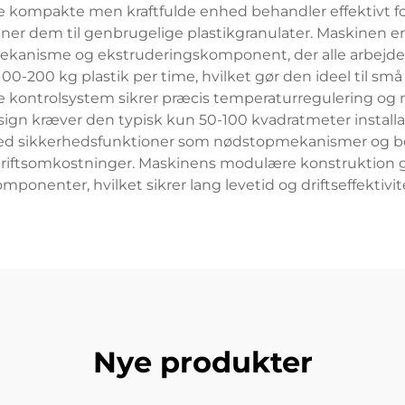
 kompakte men kraftfulde enhed behandler effektivt fors
er dem til genbrugelige plastikgranulater. Maskinen er
ekanisme og ekstruderingskomponent, der alle arbejder 
00-200 kg plastik per time, hvilket gør den ideel til s
e kontrolsystem sikrer præcis temperaturregulering og m
sign kræver den typisk kun 50-100 kvadratmeter installa
t med sikkerhedsfunktioner som nødstopmekanismer og 
 driftsomkostninger. Maskinens modulære konstruktion 
mponenter, hvilket sikrer lang levetid og driftseffektivit
Nye produkter