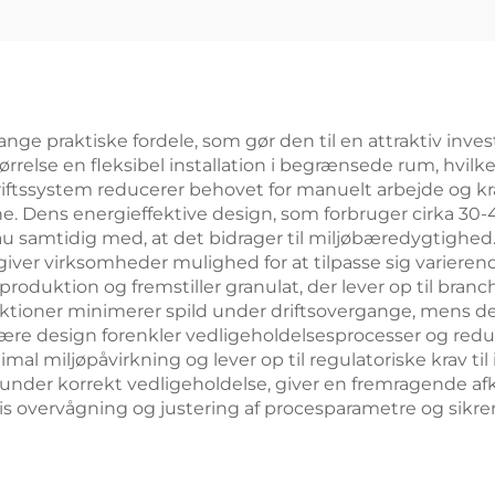
ange praktiske fordele, som gør den til en attraktiv inve
rrelse en fleksibel installation i begrænsede rum, hvil
iftssystem reducerer behovet for manuelt arbejde og kræ
. Dens energieffektive design, som forbruger cirka 30-
 samtidig med, at det bidrager til miljøbæredygtighed.
og giver virksomheder mulighed for at tilpasse sig varie
 produktion og fremstiller granulat, der lever op til bra
ktioner minimerer spild under driftsovergange, mens de
re design forenkler vedligeholdelsesprocesser og redu
al miljøpåvirkning og lever op til regulatoriske krav til 
 under korrekt vedligeholdelse, giver en fremragende af
 overvågning og justering af procesparametre og sikrer 