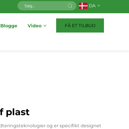
DA
FÅ ET TILBUD
Blogge
Video
f plast
teringsteknologier og er specifikt designet