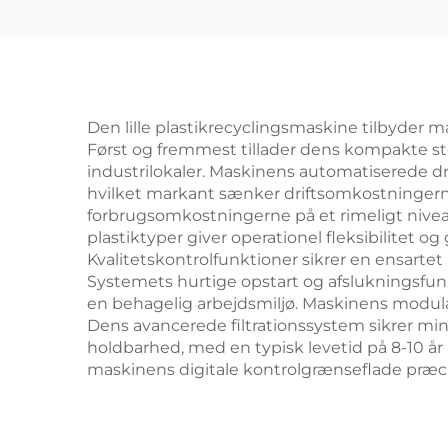
Den lille plastikrecyclingsmaskine tilbyder m
Først og fremmest tillader dens kompakte stø
industrilokaler. Maskinens automatiserede dr
hvilket markant sænker driftsomkostningerne
forbrugsomkostningerne på et rimeligt niveau
plastiktyper giver operationel fleksibilitet 
Kvalitetskontrolfunktioner sikrer en ensartet
Systemets hurtige opstart og afslukningsfun
en behagelig arbejdsmiljø. Maskinens modulæ
Dens avancerede filtrationssystem sikrer minim
holdbarhed, med en typisk levetid på 8-10 år
maskinens digitale kontrolgrænseflade præcis