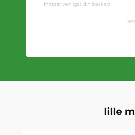
0/1
lille 