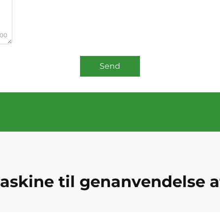
000
Send
maskine til genanvendelse a