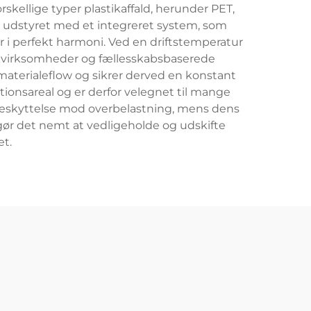
kellige typer plastikaffald, herunder PET,
 udstyret med et integreret system, som
i perfekt harmoni. Ved en driftstemperatur
må virksomheder og fællesskabsbaserede
aterialeflow og sikrer derved en konstant
tionsareal og er derfor velegnet til mange
beskyttelse mod overbelastning, mens dens
gør det nemt at vedligeholde og udskifte
et.