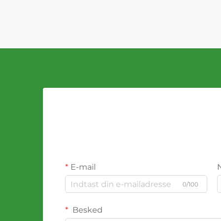
E-mail
0/100
Besked