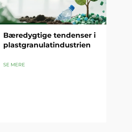
Bæredygtige tendenser i
Ko
plastgranulatindustrien
gr
PP
SE MERE
SE 