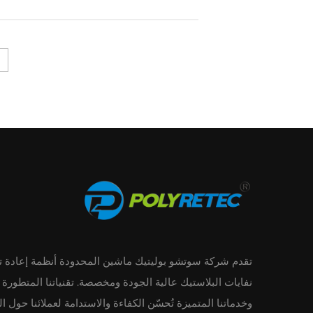
تقدم شركة سوتشو بوليتيك ماشين المحدودة أنظمة إعادة ت
نفايات البلاستيك عالية الجودة ومخصصة. تقنياتنا المتطورة
وخدماتنا المتميزة تُحسّن الكفاءة والاستدامة لعملائنا حول ال