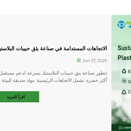
الاتجاهات المستدامة في صناعة بثق حبيبات البلاست
Jun 27, 2025
تتطور صناعة بثق حبيبات البلاستيك بسرعة لدعم مستقبل
أكثر خضرة. تشمل الاتجاهات الرئيسية: مواد صديقة للبيئة -
يكتسب البلاستيك القابل للتحلل والبوليمرات منخفضة
الكربون زخمًا. تقنيات إعادة التدوير الذكية - مرشحات
اقرأ المزيد
متقدمة...