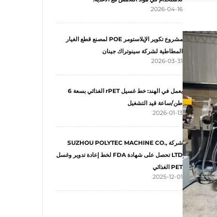
2026-04-16
مشروع تكوير الإيلاستومر POE لمصنع قطع الغيار
المطاطية لشركة سينوتراك جينان
2026-03-31
يعمل في الهند: خط غسيل rPET الغذائي بسعة 6
طن/ساعة قيد التشغيل
2026-01-13
شركة SUZHOU POLYTEC MACHINE CO.,
LTD تحصل على شهادة FDA لخط إعادة تدوير وغسل
PET الغذائي
2025-12-01