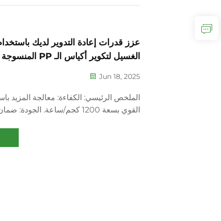
عزز قدرات إعادة التدوير لديك باستخدا
الغسيل لتكوير أكياس الـ PP المنسوجة عالية الأداء لدينا.
Jun 18, 2025
الملخص الرئيسي: الكفاءة: معالجة المزيد باس
القوي بسعة 1200 كجم/ساعة. الجودة:
من الدرجة الأولى باستخدام تقنية التنظيف الم
المساهمة في مستقبل أكثر خضرة من خلال إع
البولي بروبلين المحاكة بشكل فعال...