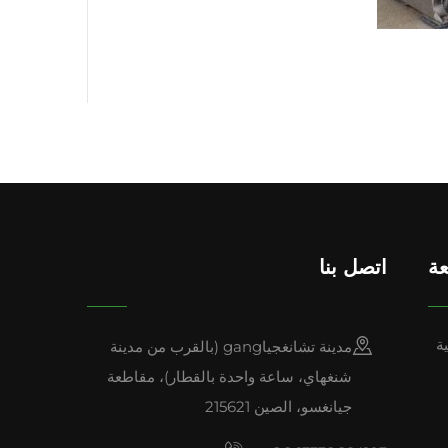
ة
اتصل بنا
ة
مدينة تشانغجياgang (بالقرب من مدينة
شنغهاي، ساعة واحدة بالقطار)، مقاطعة
جيانغسو، الصين 215621