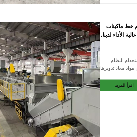
م خط ماكينات
تخدام النظام
 ضمان مواد معاد تدويرها
تقدمة. الاستدامة:
ادة تدوير أكياس
اقرأ المزيد