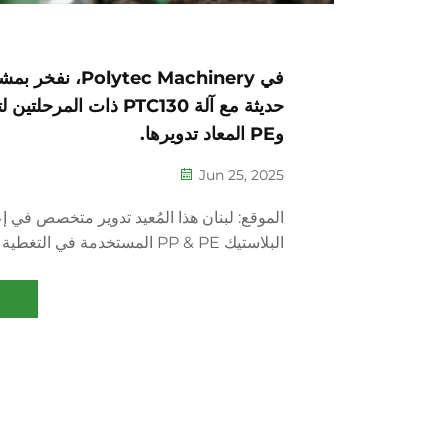
في lytec Machinery
وPE المعاد تدويرها.
Jun 25, 2025
الموقع: لبنان هذا المُعيد تدوير متخصص في إع
البلاستيك PP & PE المستخدمة في ال
تعاون معنا لتحسين عمليته.
كيف يساعد PTC130: محطة غسيل 
النفايات البلاستيكية...