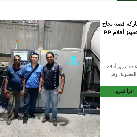
Po، نفخر بمشاركة قصة نجاح
حديثة مع آلة PTC130 ذات المرحلتين لتجهيز أفلام PP
ادة تدوير أفلام
تغطية العضوية، وقد
لتكسير، وغسل، وتجفيف
اقرأ المزيد