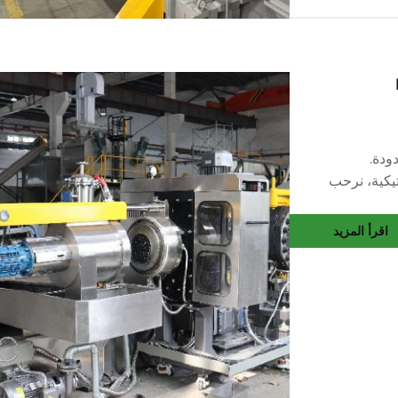
ودة.
تيكية، نرحب
لكم.
ية...
اقرأ المزيد