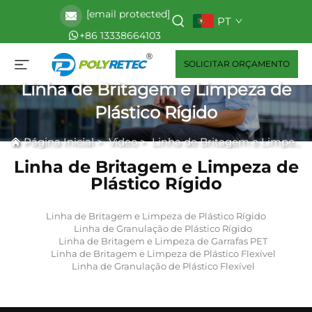
[email protected]
PT
+86 13338664103
SOLICITAR ORÇAMENTO
Linha de Britagem e Limpeza de
Plástico Rígido
Página Inicial
>
Vídeo
>
Linha de Britagem e Limpeza de Plástico Rígido
Linha de Britagem e Limpeza de
Plástico Rígido
Linha de Britagem e Limpeza de Plástico Rígido
Linha de Granulação de Plástico Rígido
Linha de Britagem e Limpeza de Garrafas PET
Linha de Britagem e Limpeza de Plástico Flexível
Linha de Granulação de Plástico Flexível