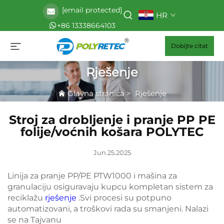
[email protected]
HR
+86 13338664103
Dobijte citat
Rješenje
Glavna stranica
>
Rješenje
Stroj za drobljenje i pranje PP PE
folije/voćnih košara POLYTEC
Jun.25.2025
Linija za pranje PP/PE PTW1000 i mašina za
granulaciju osiguravaju kupcu kompletan sistem za
reciklažu
rješenje
.Svi procesi su potpuno
automatizovani, a troškovi rada su smanjeni. Nalazi
se na Tajvanu