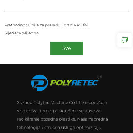
Prethodno :
Linija za preradu i pranje PE folije i PP vrećica kapaciteta 1500 KG/H
Sljedeće :
Nijedno
Sve
Suzhou Polytec Machine Co LTD isporučuje
visokokvalitetne, prilagođene sustave za
recikliranje otpadne plastike. Naša napredna
tehnologija i stručna usluga optimiziraju