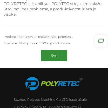
POLYRETEC-a, kupili su i POLYTEC stroj za reciklažu.
Stroj radi bez problema, a produktivnost izlaza je
visoka.
Prethodno :
Sustav za recikliranje i peletizaciju LDPE folija od Polytec Machinery
Sljedeće :
Novi projekt 1100 kg/h 5G dvostruki filtracioni sistem sabijanja i peletizacije
Sve
Suzhou Polytec Machine Co LTD isporučuje
visokokvalitetne, prilagođene sustave za