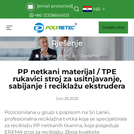
[email protected]
HR
+86 13338664103
Dobijte citat
Rješenje
Glavna stranica
>
Rješenje
PP netkani materijal / TPE
rukavici stroj za usitnjavanje,
sabijanje i reciklažu ekstrudera
Jun.25.2025
Pozicionirana u grupi s popisom na Sri Lanki,
profesionalna reciklažna tvrtka koja se specijalizirala
za reciklažu PP netkanih tkanina, koja posjeduje
EREMA stroj za reciklažu. Zbog kvalitete