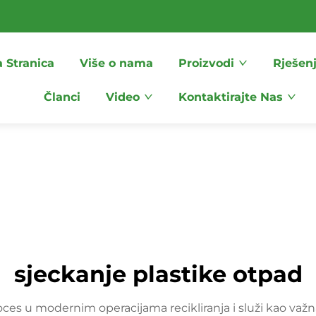
 Stranica
Više o nama
Proizvodi
Rješen
Članci
Video
Kontaktirajte Nas
sjeckanje plastike otpad
oces u modernim operacijama recikliranja i služi kao važna