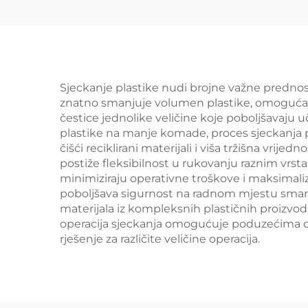
Sjeckanje plastike nudi brojne važne prednos
znatno smanjuje volumen plastike, omogućavaju
čestice jednolike veličine koje poboljšavaju uč
plastike na manje komade, proces sjeckanja po
čišći reciklirani materijali i viša tržišna vr
postiže fleksibilnost u rukovanju raznim vrst
minimiziraju operativne troškove i maksimali
poboljšava sigurnost na radnom mjestu sman
materijala iz kompleksnih plastičnih proizvod
operacija sjeckanja omogućuje poduzećima da 
rješenje za različite veličine operacija.