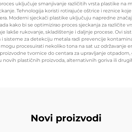
 proces uključuje smanjivanje različitih vrsta plastike n
anje. Tehnologija koristi rotirajuće oštrice i reznice koje
a. Moderni sjeckači plastike uključuju napredne znača
rada kako bi se optimizirao proces sjeckanja za različite vrs
akše rukovanje, skladištenje i daljnje procese. Ovi sis
 i sisteme za detekciju metala radi prevencije kontaminac
i mogu procesuirati nekoliko tona na sat uz održavanje e
je i proizvodne tvornice do centara za upravljanje otpadom,
 novih plastičnih proizvoda, alternativnih goriva ili drugih
Novi proizvodi