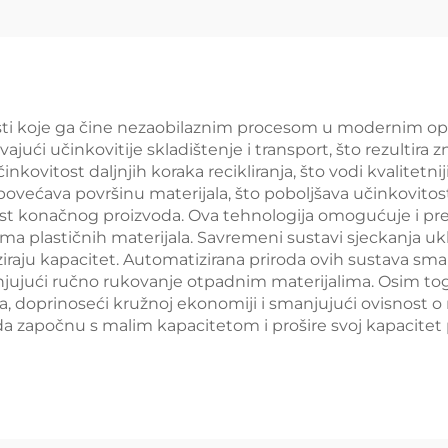
ti koje ga čine nezaobilaznim procesom u modernim operac
ći učinkovitije skladištenje i transport, što rezultira z
inkovitost daljnjih koraka recikliranja, što vodi kvalitetn
većava površinu materijala, što poboljšava učinkovitost o
ijednost konačnog proizvoda. Ova tehnologija omogućuje i p
ama plastičnih materijala. Savremeni sustavi sjeckanja uk
ziraju kapacitet. Automatizirana priroda ovih sustava s
jujući ručno rukovanje otpadnim materijalima. Osim to
a, doprinoseći kružnoj ekonomiji i smanjujući ovisnost o 
započnu s malim kapacitetom i prošire svoj kapacitet p