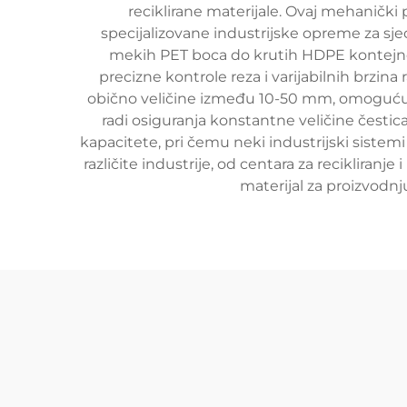
reciklirane materijale. Ovaj mehanički
specijalizovane industrijske opreme za sjeck
mekih PET boca do krutih HDPE kontejner
precizne kontrole reza i varijabilnih brzina 
obično veličine između 10-50 mm, omogućuje l
radi osiguranja konstantne veličine čestica
kapacitete, pri čemu neki industrijski sistem
različite industrije, od centara za recikliran
materijal za proizvodnju