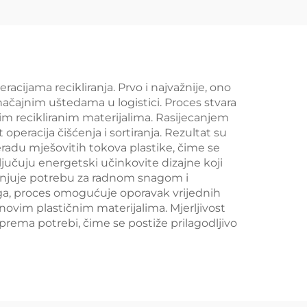
ijama recikliranja. Prvo i najvažnije, ono
načajnim uštedama u logistici. Proces stvara
ijim recikliranim materijalima. Rasijecanjem
peracija čišćenja i sortiranja. Rezultat su
reradu mješovitih tokova plastike, čime se
ljučuju energetski učinkovite dizajne koji
manjuje potrebu za radnom snagom i
ga, proces omogućuje oporavak vrijednih
novim plastičnim materijalima. Mjerljivost
rema potrebi, čime se postiže prilagodljivo