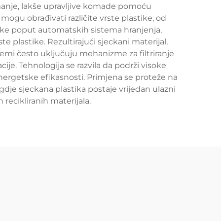
a manje, lakše upravljive komade pomoću
 mogu obrađivati različite vrste plastike, od
jke poput automatskih sistema hranjenja,
te plastike. Rezultirajući sjeckani materijal,
temi često uključuju mehanizme za filtriranje
ije. Tehnologija se razvila da podrži visoke
nergetske efikasnosti. Primjena se proteže na
 gdje sjeckana plastika postaje vrijedan ulazni
 recikliranih materijala.