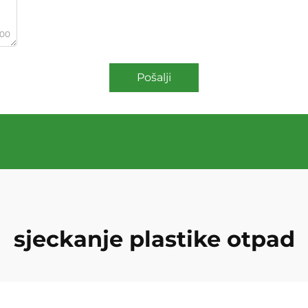
000
Pošalji
sjeckanje plastike otpad