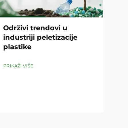
Održivi trendovi u
Ko
industriji peletizacije
pe
plastike
či
PRIKAŽI VIŠE
PRIK