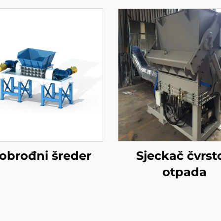
obrođni šreder
Sjeckač čvrst
otpada