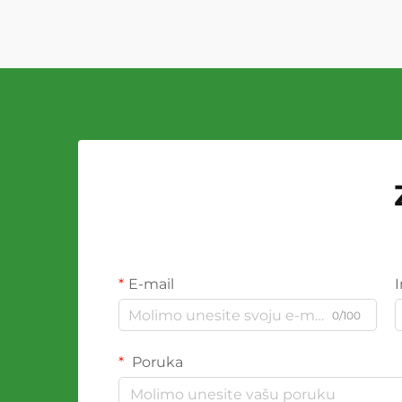
E-mail
0/100
Poruka