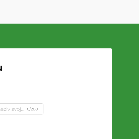
u
0/200