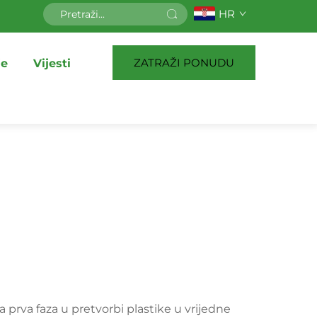
HR
ZATRAŽI PONUDU
je
Vijesti
 prva faza u pretvorbi plastike u vrijedne