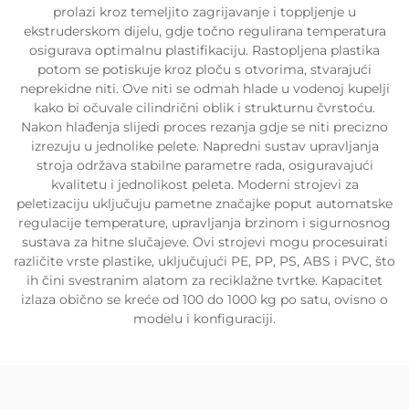
prolazi kroz temeljito zagrijavanje i toppljenje u
ekstruderskom dijelu, gdje točno regulirana temperatura
osigurava optimalnu plastifikaciju. Rastopljena plastika
potom se potiskuje kroz ploču s otvorima, stvarajući
neprekidne niti. Ove niti se odmah hlade u vodenoj kupelji
kako bi očuvale cilindrični oblik i strukturnu čvrstoću.
Nakon hlađenja slijedi proces rezanja gdje se niti precizno
izrezuju u jednolike pelete. Napredni sustav upravljanja
stroja održava stabilne parametre rada, osiguravajući
kvalitetu i jednolikost peleta. Moderni strojevi za
peletizaciju uključuju pametne značajke poput automatske
regulacije temperature, upravljanja brzinom i sigurnosnog
sustava za hitne slučajeve. Ovi strojevi mogu procesuirati
različite vrste plastike, uključujući PE, PP, PS, ABS i PVC, što
ih čini svestranim alatom za reciklažne tvrtke. Kapacitet
izlaza obično se kreće od 100 do 1000 kg po satu, ovisno o
modelu i konfiguraciji.