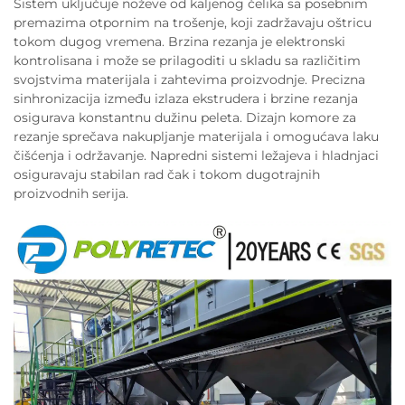
Sistem uključuje noževe od kaljenog čelika sa posebnim
premazima otpornim na trošenje, koji zadržavaju oštricu
tokom dugog vremena. Brzina rezanja je elektronski
kontrolisana i može se prilagoditi u skladu sa različitim
svojstvima materijala i zahtevima proizvodnje. Precizna
sinhronizacija između izlaza ekstrudera i brzine rezanja
osigurava konstantnu dužinu peleta. Dizajn komore za
rezanje sprečava nakupljanje materijala i omogućava laku
čišćenja i održavanje. Napredni sistemi ležajeva i hladnjaci
osiguravaju stabilan rad čak i tokom dugotrajnih
proizvodnih serija.