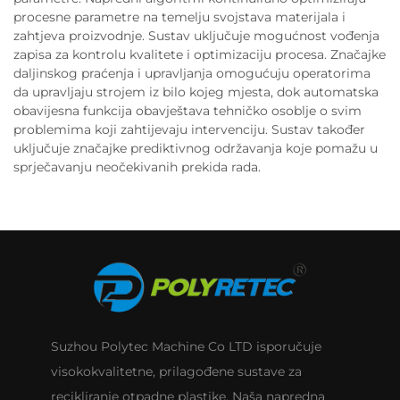
procesne parametre na temelju svojstava materijala i
zahtjeva proizvodnje. Sustav uključuje mogućnost vođenja
zapisa za kontrolu kvalitete i optimizaciju procesa. Značajke
daljinskog praćenja i upravljanja omogućuju operatorima
da upravljaju strojem iz bilo kojeg mjesta, dok automatska
obavijesna funkcija obavještava tehničko osoblje o svim
problemima koji zahtijevaju intervenciju. Sustav također
uključuje značajke prediktivnog održavanja koje pomažu u
sprječavanju neočekivanih prekida rada.
Suzhou Polytec Machine Co LTD isporučuje
visokokvalitetne, prilagođene sustave za
recikliranje otpadne plastike. Naša napredna