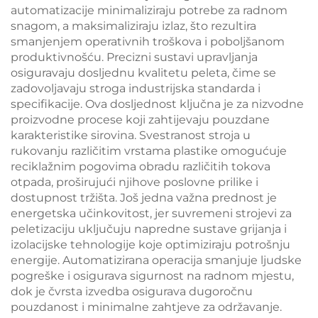
automatizacije minimaliziraju potrebe za radnom
snagom, a maksimaliziraju izlaz, što rezultira
smanjenjem operativnih troškova i poboljšanom
produktivnošću. Precizni sustavi upravljanja
osiguravaju dosljednu kvalitetu peleta, čime se
zadovoljavaju stroga industrijska standarda i
specifikacije. Ova dosljednost ključna je za nizvodne
proizvodne procese koji zahtijevaju pouzdane
karakteristike sirovina. Svestranost stroja u
rukovanju različitim vrstama plastike omogućuje
reciklažnim pogovima obradu različitih tokova
otpada, proširujući njihove poslovne prilike i
dostupnost tržišta. Još jedna važna prednost je
energetska učinkovitost, jer suvremeni strojevi za
peletizaciju uključuju napredne sustave grijanja i
izolacijske tehnologije koje optimiziraju potrošnju
energije. Automatizirana operacija smanjuje ljudske
pogreške i osigurava sigurnost na radnom mjestu,
dok je čvrsta izvedba osigurava dugoročnu
pouzdanost i minimalne zahtjeve za održavanje.