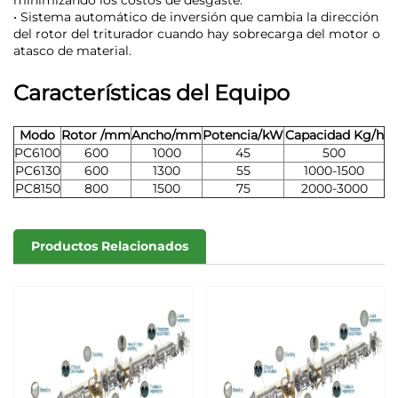
minimizando los costos de desgaste.
• Sistema automático de inversión que cambia la dirección
del rotor del triturador cuando hay sobrecarga del motor o
atasco de material.
Características del Equipo
Modo
Rotor /mm
Ancho/mm
Potencia/kW
Capacidad Kg/h
PC6100
600
1000
45
500
PC6130
600
1300
55
1000-1500
PC8150
800
1500
75
2000-3000
Productos Relacionados