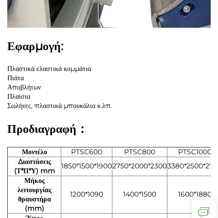
Εφαρμογή:
Πλαστικά ελαστικά κομμάτια
Πιάτα
Αποβλήτων
Πλαίσια
Σωλήνες, πλαστικά μπουκάλια κ.λπ.
Προδιαγραφή：
Μοντέλο
PTSC600
PTSC800
PTSC1000
Διαστάσεις
1850*1500*1900
2750*2000*2300
3380*2500*270
(Τ*Π*Υ) mm
Μήκος
λειτουργίας
1200*1090
1400*1500
1600*1880
θραυστήρα
(mm)
Ύψος