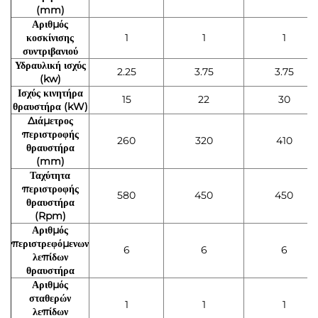
(mm)
Αριθμός
κοσκίνισης
1
1
1
συντριβανιού
Υδραυλική ισχύς
2.25
3.75
3.75
(kw)
Ισχύς κινητήρα
15
22
30
θραυστήρα (kW)
Διάμετρος
περιστροφής
260
320
410
θραυστήρα
(mm)
Ταχύτητα
περιστροφής
580
450
450
θραυστήρα
(Rpm)
Αριθμός
περιστρεφόμενων
6
6
6
λεπίδων
θραυστήρα
Αριθμός
σταθερών
1
1
1
λεπίδων