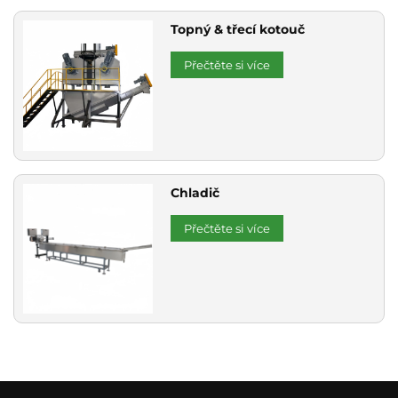
Topný & třecí kotouč
Přečtěte si více
Chladič
Přečtěte si více