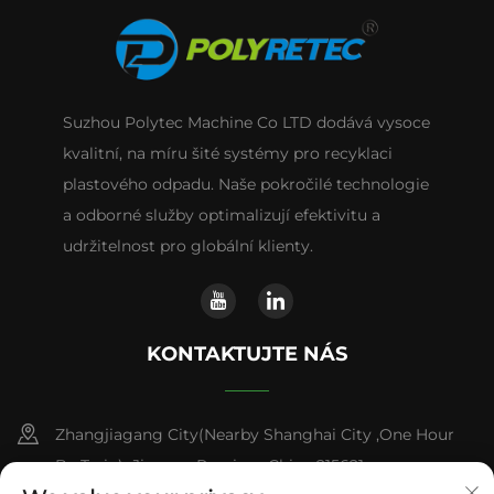
Suzhou Polytec Machine Co LTD dodává vysoce
kvalitní, na míru šité systémy pro recyklaci
plastového odpadu. Naše pokročilé technologie
a odborné služby optimalizují efektivitu a
udržitelnost pro globální klienty.
KONTAKTUJTE NÁS
Zhangjiagang City(Nearby Shanghai City ,One Hour
By Train) ,Jiangsu Province,China 215621