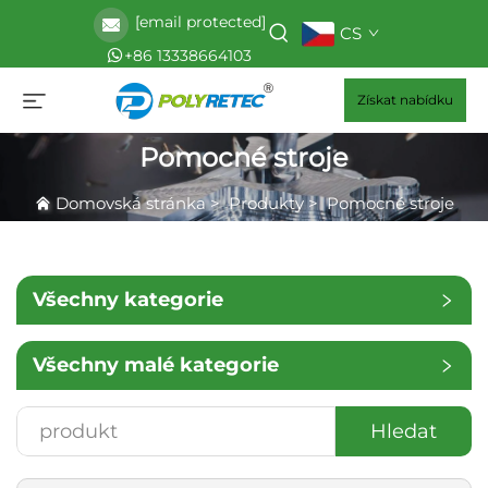
[email protected]
CS
+86 13338664103
Získat nabídku
Pomocné stroje
Domovská stránka
>
Produkty
>
Pomocné stroje
Všechny kategorie
Všechny malé kategorie
Hledat